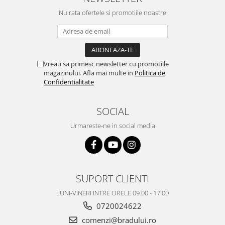
Philips
Nu rata ofertele si promotiile noastre
Sony
Touchscreen Huawei
Touchscreen Lenovo
Touchscreen Samsung
Vreau sa primesc newsletter cu promotiile
magazinului. Afla mai multe in
Politica de
UTOK
Confidentialitate
Vodafone
Vonino
SOCIAL
Wiko
Urmareste-ne in social media
ZTE
SUPORT CLIENTI
LUNI-VINERI INTRE ORELE 09.00 - 17.00
0720024622
comenzi@bradului.ro