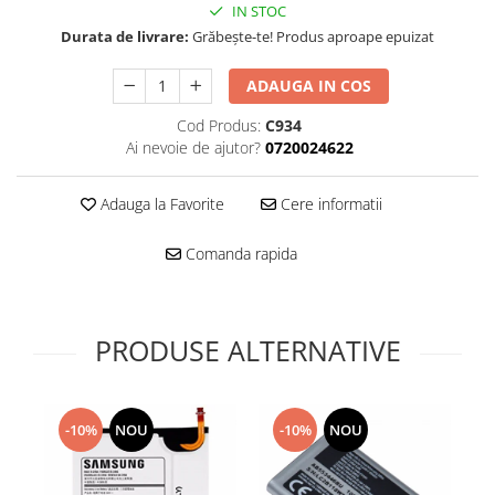
Folie scticla
IN STOC
Kodak
Geam camera
Durata de livrare:
Grăbește-te! Produs aproape epuizat
Logitec
Huse
Makita
ADAUGA IN COS
Laveta
Maxcom
Mufa Jack
Cod Produs:
C934
Meizu
Pen
Ai nevoie de ajutor?
0720024622
Nokia
Periute de dinti electrice
OralB
Prelungitor USB
Adauga la Favorite
Cere informatii
Philips
Rama ras
Comanda rapida
RC LiPo
Suport MicroUSB
Summer
Suport Sim
Toshiba
Suruburi
Ulefone
PRODUSE ALTERNATIVE
Taste
UMI
Carcasa telefon
Vodafone
Allview
Wella
-10%
NOU
-10%
NOU
Carcasa LG
Wiko Lenny
Carcasa Nokia
ZTE