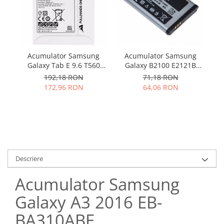
Samsung
Benzi flex
Sony
Banda tastatura
Cablu coaxial
Flex antena
Acumulator Samsung
Acumulator Samsung
Flex buton
Galaxy Tab E 9.6 T560
Galaxy B2100 E2121B
T561 EB-BT561ABE
C3300 E2120 M110 P900
Flex casca
192,18 RON
71,18 RON
original
AB553446BU SWAP
172,96 RON
64,06 RON
Flex incarcare
Flex LCD
Flex pornire
Flex volum
Sonerie
Camera video telefon
Descriere
Allview
Acumulator Samsung
Apple
HTC
Galaxy A3 2016 EB-
iPhone
BA310ABE
LG