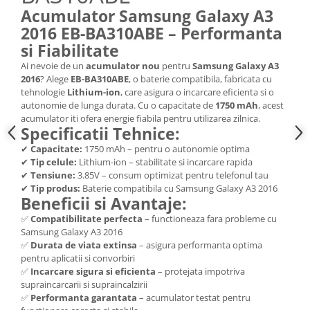
Acumulator Samsung Galaxy A3
Nokia
2016 EB-BA310ABE – Performanta
Samsung
si Fiabilitate
Sony
Ai nevoie de un
acumulator nou
pentru
Samsung Galaxy A3
Display
2016
? Alege
EB-BA310ABE
, o baterie compatibila, fabricata cu
Acer
tehnologie
Lithium-ion
, care asigura o incarcare eficienta si o
autonomie de lunga durata. Cu o capacitate de
1750 mAh
, acest
Alcatel
acumulator iti ofera energie fiabila pentru utilizarea zilnica.
Allview
Specificatii Tehnice:
Asus
✔
Capacitate:
1750 mAh – pentru o autonomie optima
Asus
✔
Tip celule:
Lithium-ion – stabilitate si incarcare rapida
✔
Tensiune:
3.85V – consum optimizat pentru telefonul tau
Blackberry
✔
Tip produs:
Baterie compatibila cu Samsung Galaxy A3 2016
Blackview
Beneficii si Avantaje:
Display Oneplus
✅
Compatibilitate perfecta
– functioneaza fara probleme cu
Samsung Galaxy A3 2016
HTC
✅
Durata de viata extinsa
– asigura performanta optima
HTC
pentru aplicatii si convorbiri
Huawei
✅
Incarcare sigura si eficienta
– protejata impotriva
supraincarcarii si supraincalzirii
Iphone
✅
Performanta garantata
– acumulator testat pentru
IPOD