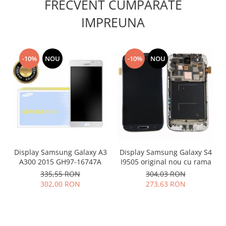
FRECVENT CUMPARATE
Placi de baza
IMPREUNA
Placa de baza Allview
Alcatel
Apple
-10%
NOU
-10%
NOU
Asus
HTC
Huawei
LG
Nokia
Oppo
Samsung
Display Samsung Galaxy A3
Display Samsung Galaxy S4
Sony
A300 2015 GH97-16747A
I9505 original nou cu rama
Rama mijloc telefon
335,55 RON
304,03 RON
302,00 RON
273,63 RON
Allview
Allview
Huawei
LG