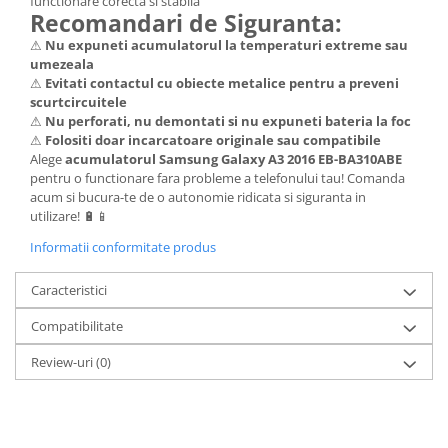
functionare corecta si stabila
Recomandari de Siguranta:
Lenovo
⚠
Nu expuneti acumulatorul la temperaturi extreme sau
LG
umezeala
Motorola
⚠
Evitati contactul cu obiecte metalice pentru a preveni
Nokia
scurtcircuitele
⚠
Nu perforati, nu demontati si nu expuneti bateria la foc
Oppo
⚠
Folositi doar incarcatoare originale sau compatibile
Samsung
Alege
acumulatorul Samsung Galaxy A3 2016 EB-BA310ABE
Sony
pentru o functionare fara probleme a telefonului tau! Comanda
acum si bucura-te de o autonomie ridicata si siguranta in
Vodafone
utilizare! 🔋📱
Wiko
Informatii conformitate produs
Xiaomi
ZTE
Caracteristici
Mufa incarcare
Compatibilitate
Allview
Review-uri
(0)
Asus
Lenovo
Nokia
Samsung