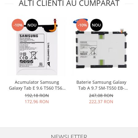
ALTI CLIENTI AU CUMPARAT
Nokia
Samsung
Vodafone
-10%
NOU
-10%
NOU
Xiaomi
Touchscreen
Acer
ALCATEL
Allview
Blackberry
E-BODA
Acumulator Samsung
Baterie Samsung Galaxy
Galaxy Tab E 9.6 T560 T561
Tab A 9.7 SM-T550 EB-
Google
EB-BT561ABE original
BT550ABE originala
192,18 RON
247,08 RON
HTC
172,96 RON
222,37 RON
Iphone
LG
MEIZU
Motorola
NEWSLETTER
Nokia