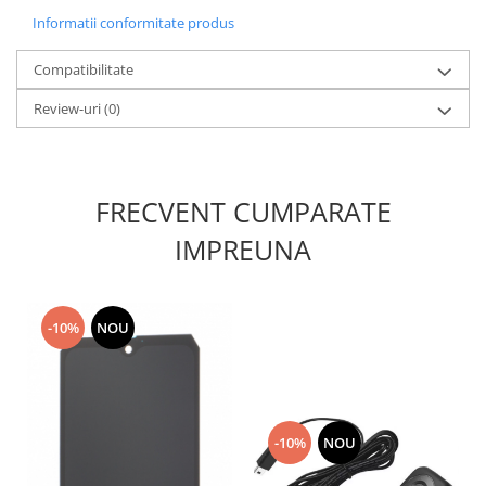
Nokia
Informatii conformitate produs
Samsung
Compatibilitate
Sony
Display
Review-uri
(0)
Acer
Alcatel
Allview
FRECVENT CUMPARATE
Asus
IMPREUNA
Asus
Blackberry
Blackview
-10%
NOU
Display Oneplus
HTC
HTC
Huawei
-10%
NOU
Iphone
IPOD