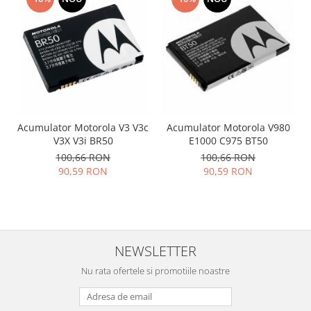
Placi de baza
Placa de baza Allview
Alcatel
Apple
Asus
HTC
Huawei
Acumulator Motorola V3 V3c
Acumulator Motorola V980
V3X V3i BR50
E1000 C975 BT50
LG
100,66 RON
100,66 RON
Nokia
90,59 RON
90,59 RON
Oppo
Samsung
Sony
Rama mijloc telefon
NEWSLETTER
Allview
Nu rata ofertele si promotiile noastre
Allview
Huawei
LG