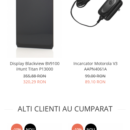
Lenovo
LG
Motorola
Nokia
Oppo
Samsung
Sony
Vodafone
Display Blackview BV9100
Incarcator Motorola V3
Wiko
iHunt Titan P13000
AAPN4061A
Xiaomi
355,88 RON
99,00 RON
ZTE
320,29 RON
89,10 RON
Mufa incarcare
Allview
Asus
ALTI CLIENTI AU CUMPARAT
Lenovo
Nokia
Samsung
-10%
NOU
-10%
NOU