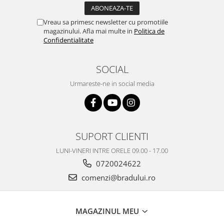
Nokia
Vreau sa primesc newsletter cu promotiile
Samsung
magazinului. Afla mai multe in
Politica de
Vodafone
Confidentialitate
Xiaomi
Touchscreen
SOCIAL
Acer
Urmareste-ne in social media
ALCATEL
Allview
Blackberry
E-BODA
SUPORT CLIENTI
Google
LUNI-VINERI INTRE ORELE 09.00 - 17.00
HTC
0720024622
Iphone
comenzi@bradului.ro
LG
MEIZU
Motorola
MAGAZINUL MEU
Nokia