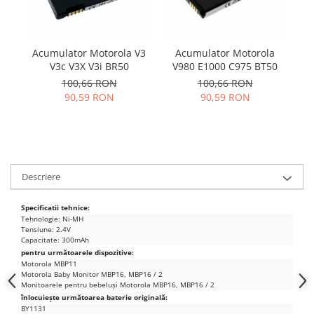
Samsung
Benzi flex
Sony
Banda tastatura
Cablu coaxial
Acumulator Motorola V3
Acumulator Motorola
B
V3c V3X V3i BR50
V980 E1000 C975 BT50
B
Flex antena
100,66 RON
100,66 RON
Flex buton
90,59 RON
90,59 RON
Flex casca
Flex incarcare
Flex LCD
Flex pornire
Descriere
Flex volum
Sonerie
Specificatii tehnice:
Camera video telefon
Tehnologie: Ni-MH
Tensiune: 2.4V
Allview
Capacitate: 300mAh
pentru următoarele dispozitive:
Apple
Motorola MBP11
HTC
Motorola Baby Monitor MBP16, MBP16 / 2
Monitoarele pentru bebeluși Motorola MBP16, MBP16 / 2
iPhone
înlocuiește următoarea baterie originală:
BY1131
LG