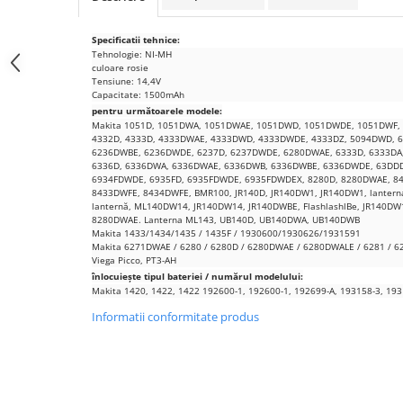
Samsung
Benzi flex
Sony
Specificatii tehnice:
Banda tastatura
Tehnologie: NI-MH
Cablu coaxial
culoare rosie
Tensiune: 14,4V
Flex antena
Capacitate: 1500mAh
pentru următoarele modele:
Flex buton
Makita 1051D, 1051DWA, 1051DWAE, 1051DWD, 1051DWDE, 1051DWF, 
Flex casca
4332D, 4333D, 4333DWAE, 4333DWD, 4333DWDE, 4333DZ, 5094DWD, 
6236DWBE, 6236DWDE, 6237D, 6237DWDE, 6280DWAE, 6333D, 6333DA
Flex incarcare
6336D, 6336DWA, 6336DWAE, 6336DWB, 6336DWBE, 6336DWDE, 63DDDE,
6934FDWDE, 6935FD, 6935FDWDE, 6935FDWDEX, 8280D, 8280DWAE, 8
Flex LCD
8433DWFE, 8434DWFE, BMR100, JR140D, JR140DW1, JR140DW1, lanterna 
Flex pornire
lanternă, ML140DW14, JR140DW14, JR140DWBE, FlashlashlBe, JR140D
8280DWAE. Lanterna ML143, UB140D, UB140DWA, UB140DWB
Flex volum
Makita 1433/1434/1435 / 1435F / 1930600/1930626/1931591
Makita 6271DWAE / 6280 / 6280D / 6280DWAE / 6280DWALE / 6281 / 
Sonerie
Viega Picco, PT3-AH
Camera video telefon
înlocuiește tipul bateriei / numărul modelului:
Makita 1420, 1422, 1422 192600-1, 192600-1, 192699-A, 193158-3, 193
Allview
Informatii conformitate produs
Apple
HTC
iPhone
LG