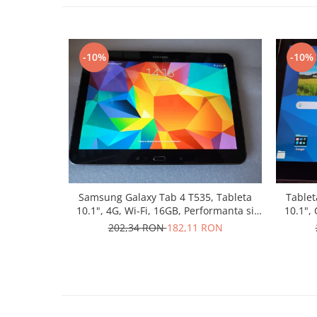
Nokia
Samsung
Sony
-10%
-10%
Display
Acer
Alcatel
Allview
Asus
Asus
Blackberry
Samsung Galaxy Tab 4 T535, Tableta
Tablet
Blackview
10.1", 4G, Wi-Fi, 16GB, Performanta si
10.1",
Display Oneplus
Stil
16G
202,34 RON
182,11 RON
HTC
HTC
Huawei
Iphone
IPOD