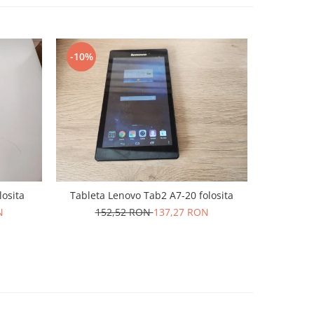
-10%
-10%
losita
Tableta Lenovo Tab2 A7-20 folosita
Tableta 
N
152,52 RON
137,27 RON
20