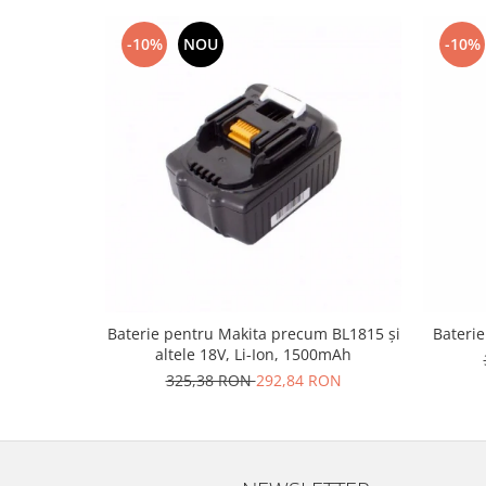
Lenovo
-10%
NOU
-10%
LG
Motorola
Nokia
Oppo
Samsung
Sony
Vodafone
Wiko
Xiaomi
ZTE
Mufa incarcare
Baterie pentru Makita precum BL1815 și
Bateri
altele 18V, Li-Ion, 1500mAh
Allview
325,38 RON
292,84 RON
Asus
Lenovo
Nokia
Samsung