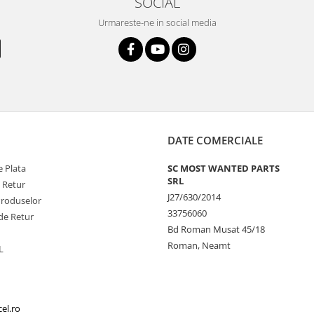
SOCIAL
Urmareste-ne in social media
DATE COMERCIALE
 Plata
SC MOST WANTED PARTS
SRL
e Retur
J27/630/2014
Produselor
33756060
de Retur
Bd Roman Musat 45/18
Roman, Neamt
L