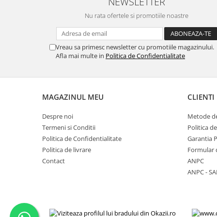
NEWSLETTER
Placi de baza
Nu rata ofertele si promotiile noastre
Placa de baza Allview
Alcatel
Vreau sa primesc newsletter cu promotiile magazinului.
Apple
Afla mai multe in
Politica de Confidentialitate
Asus
HTC
Huawei
MAGAZINUL MEU
CLIENTI
LG
Nokia
Despre noi
Metode de
Oppo
Termeni si Conditii
Politica d
Samsung
Politica de Confidentialitate
Garantia 
Sony
Politica de livrare
Formular 
Contact
ANPC
Rama mijloc telefon
ANPC - SA
Allview
Allview
Huawei
LG