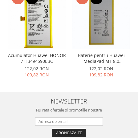
Placi de baza
Placa de baza Allview
Alcatel
Apple
Asus
HTC
Huawei
Acumulator Huawei HONOR
Baterie pentru Huawei
7 HB494590EBC
MediaPad M1 8.0
LG
HB3080G1EBW noua
122,02 RON
122,02 RON
Nokia
109,82 RON
109,82 RON
Oppo
Samsung
Sony
NEWSLETTER
Rama mijloc telefon
Nu rata ofertele si promotiile noastre
Allview
Allview
Huawei
LG