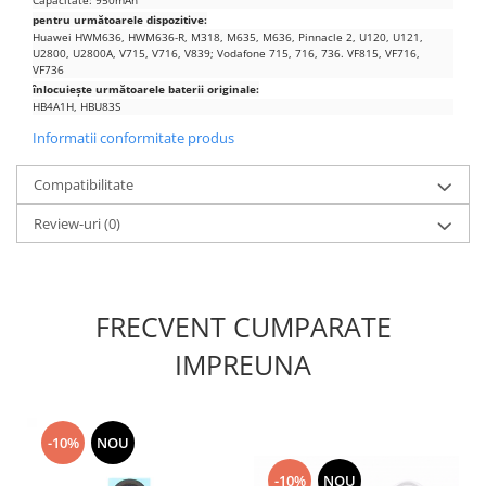
Capacitate: 950mAh
Nokia
pentru următoarele dispozitive:
Huawei HWM636, HWM636-R, M318, M635, M636, Pinnacle 2, U120, U121,
Samsung
U2800, U2800A, V715, V716, V839;
Vodafone 715, 716, 736. VF815, VF716,
VF736
Sony
înlocuiește următoarele baterii originale:
Display
HB4A1H, HBU83S
Informatii conformitate produs
Acer
Alcatel
Compatibilitate
Allview
Review-uri
(0)
Asus
Asus
Blackberry
Blackview
FRECVENT CUMPARATE
Display Oneplus
IMPREUNA
HTC
HTC
Huawei
-10%
NOU
Iphone
IPOD
-10%
NOU