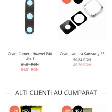
Lenovo
LG
Motorola
Nokia
Oppo
Samsung
Sony
Vodafone
Geam Camera Huawei P40
Geam camera Samsung S5
Wiko
Lite E
50,84 RON
Xiaomi
61,01 RON
45,76 RON
54,91 RON
ZTE
Mufa incarcare
Allview
Asus
ALTI CLIENTI AU CUMPARAT
Lenovo
Nokia
Samsung
-10%
NOU
-10%
NOU