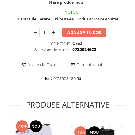
Folie scticla
Stare produs:
nou
Kodak
Geam camera
IN STOC
Logitec
Huse
Durata de livrare:
Grăbește-te! Produs aproape epuizat
Makita
Laveta
Maxcom
Mufa Jack
ADAUGA IN COS
Meizu
Pen
Cod Produs:
C752
Nokia
Periute de dinti electrice
Ai nevoie de ajutor?
0720024622
OralB
Prelungitor USB
Philips
Rama ras
Adauga la Favorite
Cere informatii
RC LiPo
Suport MicroUSB
Summer
Comanda rapida
Suport Sim
Toshiba
Suruburi
Ulefone
Taste
UMI
PRODUSE ALTERNATIVE
Carcasa telefon
Vodafone
Allview
Wella
Carcasa LG
Wiko Lenny
-10%
NOU
Carcasa Nokia
ZTE
-10%
NOU