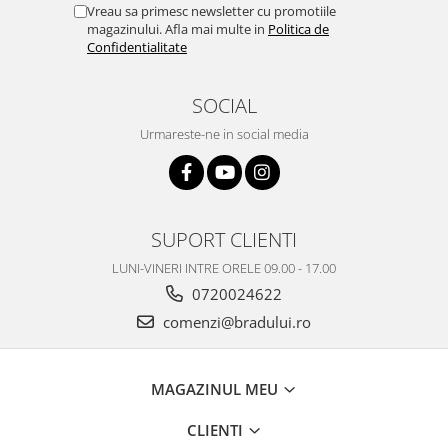
Vreau sa primesc newsletter cu promotiile
Nokia
magazinului. Afla mai multe in
Politica de
Confidentialitate
Samsung
Vodafone
Xiaomi
SOCIAL
Touchscreen
Urmareste-ne in social media
Acer
ALCATEL
Allview
SUPORT CLIENTI
Blackberry
E-BODA
LUNI-VINERI INTRE ORELE 09.00 - 17.00
Google
0720024622
HTC
comenzi@bradului.ro
Iphone
LG
MAGAZINUL MEU
MEIZU
Motorola
CLIENTI
Nokia