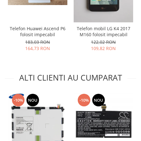
Lenovo
LG
Motorola
Telefon Huawei Ascend P6
Telefon mobil LG K4 2017
Nokia
folosit impecabil
M160 folosit impecabil
Oppo
183,03 RON
122,02 RON
Samsung
164,73 RON
109,82 RON
Sony
Vodafone
Wiko
ALTI CLIENTI AU CUMPARAT
Xiaomi
ZTE
Mufa incarcare
-10%
NOU
-10%
NOU
Allview
Asus
Lenovo
Nokia
Samsung