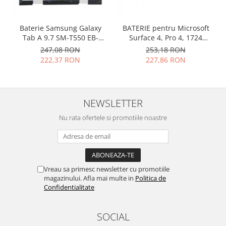
Placi de baza
Placa de baza Allview
Baterie Samsung Galaxy
BATERIE pentru Microsoft
Tab A 9.7 SM-T550 EB-
Surface 4, Pro 4, 1724
Alcatel
BT550ABE originala
DYNR01
247,08 RON
253,18 RON
Apple
222,37 RON
227,86 RON
Asus
HTC
Huawei
NEWSLETTER
LG
Nokia
Nu rata ofertele si promotiile noastre
Oppo
Samsung
Sony
Rama mijloc telefon
Vreau sa primesc newsletter cu promotiile
magazinului. Afla mai multe in
Politica de
Allview
Confidentialitate
Allview
Huawei
SOCIAL
LG