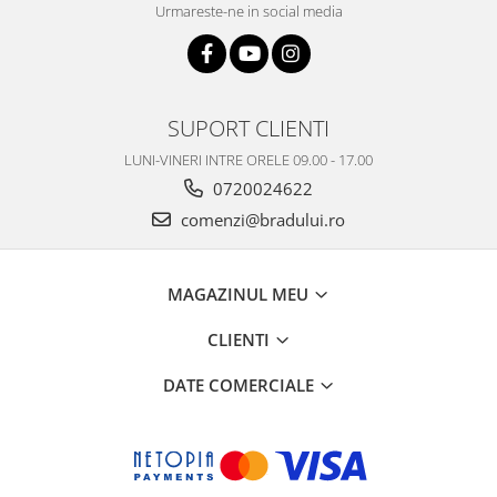
Urmareste-ne in social media
Nokia
Samsung
Vodafone
Xiaomi
SUPORT CLIENTI
Touchscreen
LUNI-VINERI INTRE ORELE 09.00 - 17.00
Acer
0720024622
ALCATEL
comenzi@bradului.ro
Allview
Blackberry
E-BODA
MAGAZINUL MEU
Google
CLIENTI
HTC
Iphone
DATE COMERCIALE
LG
MEIZU
Motorola
Nokia