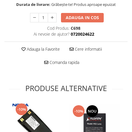
Folie scticla
Durata de livrare:
Grăbește-te! Produs aproape epuizat
Kodak
Geam camera
Logitec
Huse
ADAUGA IN COS
Makita
Laveta
Cod Produs:
C698
Maxcom
Mufa Jack
Ai nevoie de ajutor?
0720024622
Meizu
Pen
Nokia
Periute de dinti electrice
Adauga la Favorite
Cere informatii
OralB
Prelungitor USB
Philips
Rama ras
Comanda rapida
RC LiPo
Suport MicroUSB
Summer
Suport Sim
Toshiba
Suruburi
PRODUSE ALTERNATIVE
Ulefone
Taste
UMI
Carcasa telefon
Vodafone
Allview
-10%
-10%
NOU
Wella
Carcasa LG
Wiko Lenny
Carcasa Nokia
ZTE