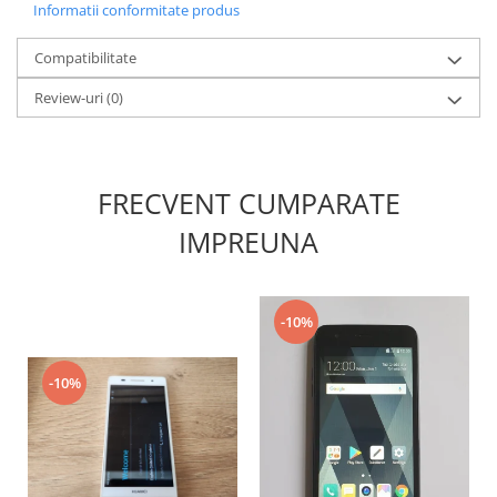
Informatii conformitate produs
Nokia
Samsung
Compatibilitate
Sony
Review-uri
(0)
Display
Acer
Alcatel
FRECVENT CUMPARATE
Allview
Asus
IMPREUNA
Asus
Blackberry
Blackview
-10%
Display Oneplus
HTC
-10%
HTC
Huawei
Iphone
IPOD