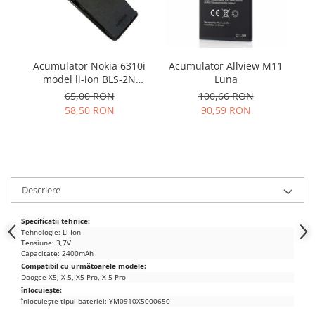
Samsung
Benzi flex
Sony
Banda tastatura
Cablu coaxial
Acumulator Allview M11
Acumulator Nokia 6310i
Flex antena
Luna
model li-ion BLS-2N
Flex buton
folosit
100,66 RON
65,00 RON
Flex casca
90,59 RON
58,50 RON
Flex incarcare
Flex LCD
Flex pornire
Flex volum
Descriere
Sonerie
Camera video telefon
Specificatii tehnice:
Tehnologie: Li-Ion
Allview
Tensiune: 3,7V
Capacitate: 2400mAh
Apple
Compatibil cu următoarele modele:
HTC
Doogee X5, X-5, X5 Pro, X-5 Pro
înlocuiește:
iPhone
înlocuiește tipul bateriei: YM0910X5000650
LG