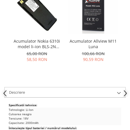
Samsung
Benzi flex
Sony
Banda tastatura
Cablu coaxial
Flex antena
Flex buton
Acumulator Allview M11
Acumulator Nokia 6310i
Flex casca
Luna
model li-ion BLS-2N
Flex incarcare
folosit
100,66 RON
65,00 RON
Flex LCD
90,59 RON
58,50 RON
Flex pornire
Flex volum
Sonerie
Camera video telefon
Descriere
Allview
Specificatii tehnice:
Apple
Tehnologie: Li-Ion
HTC
Culoarea neagra
Tensiune: 18V
iPhone
Capacitate: 2000mAh
LG
înlocuiește tipul bateriei / numărul modelului: