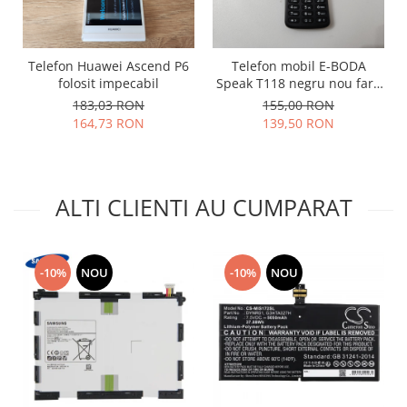
Lenovo
LG
Motorola
Telefon Huawei Ascend P6
Telefon mobil E-BODA
folosit impecabil
Speak T118 negru nou fara
Nokia
cutie
183,03 RON
155,00 RON
Oppo
164,73 RON
139,50 RON
Samsung
Sony
Vodafone
ALTI CLIENTI AU CUMPARAT
Wiko
Xiaomi
ZTE
-10%
NOU
-10%
NOU
Mufa incarcare
Allview
Asus
Lenovo
Nokia
Samsung