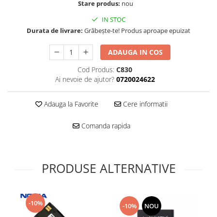
Folie scticla
Stare produs:
nou
Kodak
Geam camera
IN STOC
Logitec
Huse
Durata de livrare:
Grăbește-te! Produs aproape epuizat
Makita
Laveta
Maxcom
Mufa Jack
ADAUGA IN COS
Meizu
Pen
Cod Produs:
C830
Nokia
Periute de dinti electrice
Ai nevoie de ajutor?
0720024622
OralB
Prelungitor USB
Philips
Rama ras
Adauga la Favorite
Cere informatii
RC LiPo
Suport MicroUSB
Summer
Comanda rapida
Suport Sim
Toshiba
Suruburi
Ulefone
Taste
UMI
PRODUSE ALTERNATIVE
Carcasa telefon
Vodafone
Allview
Wella
Carcasa LG
Wiko Lenny
-10%
Carcasa Nokia
-10%
NOU
ZTE