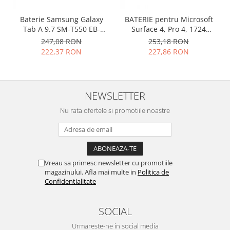
Placi de baza
Baterie Samsung Galaxy
BATERIE pentru Microsoft
Placa de baza Allview
Tab A 9.7 SM-T550 EB-
Surface 4, Pro 4, 1724
Alcatel
BT550ABE originala
DYNR01
247,08 RON
253,18 RON
222,37 RON
227,86 RON
Apple
Asus
HTC
Huawei
NEWSLETTER
LG
Nu rata ofertele si promotiile noastre
Nokia
Oppo
Samsung
Sony
Vreau sa primesc newsletter cu promotiile
Rama mijloc telefon
magazinului. Afla mai multe in
Politica de
Confidentialitate
Allview
Allview
SOCIAL
Huawei
Urmareste-ne in social media
LG