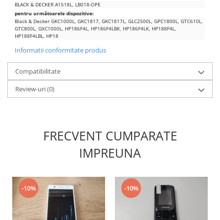
BLACK & DECKER A1518L, LB018-OPE
Nokia
pentru următoarele dispozitive:
Black & Decker GKC1000L, GKC1817, GKC1817L, GLC2500L, GPC1800L, GTC610L,
Samsung
GTC800L, GXC1000L, HP186F4L, HP186F4LBK, HP186F4LK, HP188F4L,
Sony
HP188F4LBL, HP18
Display
Informatii conformitate produs
Acer
Compatibilitate
Alcatel
Review-uri
(0)
Allview
Asus
Asus
Blackberry
FRECVENT CUMPARATE
Blackview
IMPREUNA
Display Oneplus
HTC
HTC
-10%
-10%
Huawei
Iphone
IPOD