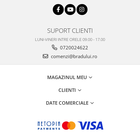
Nokia
Samsung
Vodafone
SUPORT CLIENTI
Xiaomi
Touchscreen
LUNI-VINERI INTRE ORELE 09.00 - 17.00
0720024622
Acer
comenzi@bradului.ro
ALCATEL
Allview
Blackberry
MAGAZINUL MEU
E-BODA
Google
CLIENTI
HTC
DATE COMERCIALE
Iphone
LG
MEIZU
Motorola
Nokia