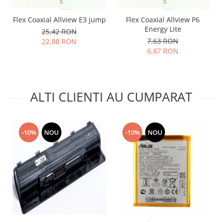
Lenovo
Flex Coaxial Allview E3 jump
Flex Coaxial Allview P6
LG
Energy Lite
25,42 RON
Motorola
7,63 RON
22,88 RON
Nokia
6,87 RON
Oppo
Samsung
Sony
ALTI CLIENTI AU CUMPARAT
Vodafone
Wiko
Xiaomi
-10%
NOU
-10%
NOU
ZTE
Mufa incarcare
Allview
Asus
Lenovo
Nokia
Samsung