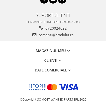
Nokia
Samsung
SUPORT CLIENTI
Vodafone
LUNI-VINERI INTRE ORELE 09.00 - 17.00
Xiaomi
0720024622
Touchscreen
comenzi@bradului.ro
Acer
ALCATEL
Allview
MAGAZINUL MEU
Blackberry
CLIENTI
E-BODA
Google
DATE COMERCIALE
HTC
Iphone
LG
MEIZU
Motorola
©Copyright SC MOST WANTED PARTS SRL 2026
Nokia