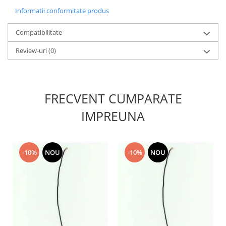
Nokia
Informatii conformitate produs
Samsung
Compatibilitate
Sony
Display
Review-uri
(0)
Acer
Alcatel
Allview
FRECVENT CUMPARATE
Asus
IMPREUNA
Asus
Blackberry
Blackview
-10%
NOU
-10%
NOU
Display Oneplus
HTC
HTC
Huawei
Iphone
IPOD