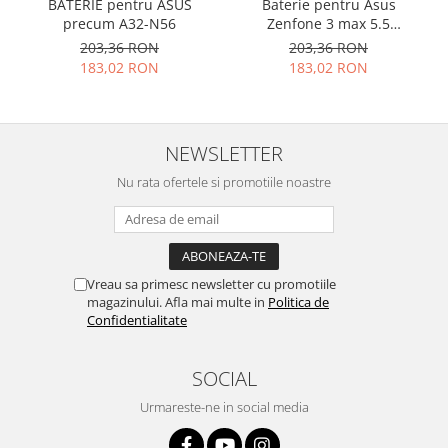
BATERIE pentru ASUS
Baterie pentru Asus
Placi de baza
precum A32-N56
Zenfone 3 max 5.5
C11P1609
203,36 RON
203,36 RON
Placa de baza Allview
183,02 RON
183,02 RON
Alcatel
Apple
Asus
NEWSLETTER
HTC
Huawei
Nu rata ofertele si promotiile noastre
LG
Nokia
Oppo
Samsung
Vreau sa primesc newsletter cu promotiile
magazinului. Afla mai multe in
Politica de
Sony
Confidentialitate
Rama mijloc telefon
Allview
SOCIAL
Allview
Urmareste-ne in social media
Huawei
LG