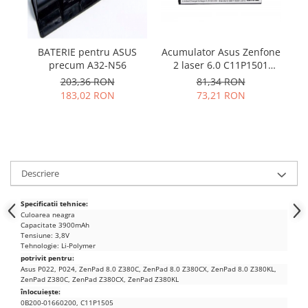
Samsung
Benzi flex
Sony
Banda tastatura
Cablu coaxial
BATERIE pentru ASUS
Acumulator Asus Zenfone
precum A32-N56
2 laser 6.0 C11P1501
Z
Flex antena
Compatibil
203,36 RON
81,34 RON
Flex buton
183,02 RON
73,21 RON
Flex casca
Flex incarcare
Flex LCD
Flex pornire
Descriere
Flex volum
Sonerie
Specificatii tehnice:
Camera video telefon
Culoarea neagra
Capacitate 3900mAh
Allview
Tensiune: 3,8V
Tehnologie: Li-Polymer
Apple
potrivit pentru:
HTC
Asus P022, P024, ZenPad 8.0 Z380C, ZenPad 8.0 Z380CX, ZenPad 8.0 Z380KL,
ZenPad Z380C, ZenPad Z380CX, ZenPad Z380KL
iPhone
înlocuiește:
0B200-01660200, C11P1505
LG