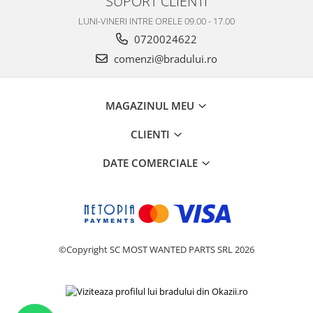
SUPORT CLIENTI
Nokia
LUNI-VINERI INTRE ORELE 09.00 - 17.00
Samsung
0720024622
Vodafone
comenzi@bradului.ro
Xiaomi
Touchscreen
MAGAZINUL MEU
Acer
ALCATEL
CLIENTI
Allview
DATE COMERCIALE
Blackberry
E-BODA
Google
HTC
Iphone
©Copyright SC MOST WANTED PARTS SRL 2026
LG
MEIZU
Motorola
Nokia