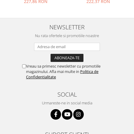
227,86 RON
222,37 RON
Placi de baza
Placa de baza Allview
Alcatel
NEWSLETTER
Apple
Nu rata ofertele si promotiile noastre
Asus
HTC
Huawei
LG
Vreau sa primesc newsletter cu promotiile
Nokia
magazinului. Afla mai multe in
Politica de
Oppo
Confidentialitate
Samsung
Sony
SOCIAL
Rama mijloc telefon
Urmareste-ne in social media
Allview
Allview
Huawei
LG