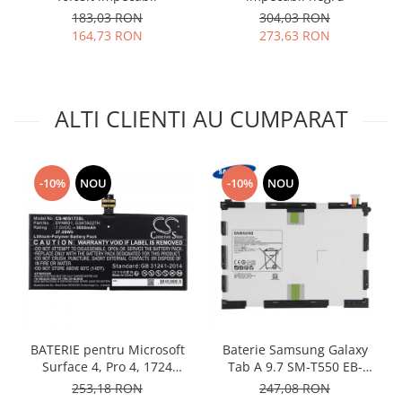
Lenovo
183,03 RON
304,03 RON
164,73 RON
273,63 RON
LG
Motorola
Nokia
Oppo
ALTI CLIENTI AU CUMPARAT
Samsung
Sony
Vodafone
-10%
NOU
-10%
NOU
Wiko
Xiaomi
ZTE
Mufa incarcare
Allview
Asus
Lenovo
BATERIE pentru Microsoft
Baterie Samsung Galaxy
Surface 4, Pro 4, 1724
Tab A 9.7 SM-T550 EB-
Nokia
DYNR01
BT550ABE originala
253,18 RON
247,08 RON
Samsung