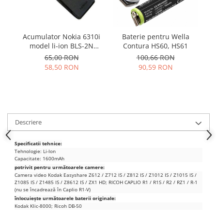
Samsung
Benzi flex
Sony
Banda tastatura
Cablu coaxial
Acumulator Nokia 6310i
Baterie pentru Wella
A
model li-ion BLS-2N
Contura HS60, HS61
Flex antena
folosit
65,00 RON
100,66 RON
Flex buton
58,50 RON
90,59 RON
Flex casca
Flex incarcare
Flex LCD
Flex pornire
Descriere
Flex volum
Sonerie
Specificatii tehnice:
Camera video telefon
Tehnologie: Li-Ion
Capacitate: 1600mAh
Allview
potrivit pentru următoarele camere:
Camera video Kodak Easyshare Z612 / Z712 IS / Z812 IS / Z1012 IS / Z1015 IS /
Apple
Z1085 IS / Z1485 IS / Z8612 IS / ZX1 HD;
RICOH CAPLIO R1 / R1S / R2 / RZ1 / R-1
HTC
(nu se încadrează în Caplio R1-V)
înlocuiește următoarele baterii originale:
iPhone
Kodak Klic-8000;
Ricoh DB-50
LG