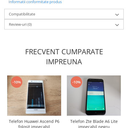
Informatii conformitate produs
Nokia
Samsung
Compatibilitate
Sony
Review-uri
(0)
Display
Acer
Alcatel
FRECVENT CUMPARATE
Allview
IMPREUNA
Asus
Asus
Blackberry
Blackview
-10%
-10%
Display Oneplus
HTC
HTC
Huawei
Iphone
Telefon Huawei Ascend P6
Telefon Zte Blade A6 Lite
IPOD
folosit impecabil
impecabil negru