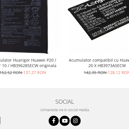
lator Huarigor Huawei P20 /
Acumulator compatibil cu Hua
 10 / HB396285ECW originala
20 X HB3973A5ECW
152,52 RON
137,27 RON
142,35 RON
128,12 RO
SOCIAL
Urmareste-ne in social media