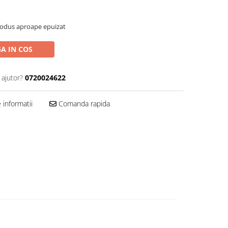
rodus aproape epuizat
A IN COS
 ajutor?
0720024622
informatii
Comanda rapida