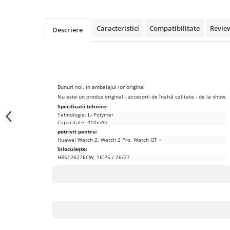
Samsung
Benzi flex
Sony
Banda tastatura
Caracteristici
Compatibilitate
Revie
Descriere
Cablu coaxial
Flex antena
Flex buton
Flex casca
Bunuri noi, în ambalajul lor original
Flex incarcare
Nu este un produs original - accesorii de înaltă calitate - de la vhbw.
Flex LCD
Specificatii tehnice:
Tehnologie: Li-Polymer
Flex pornire
Capacitate: 410mAh
Flex volum
potrivit pentru:
Huawei Watch 2, Watch 2 Pro, Watch GT +
Sonerie
înlocuiește:
Camera video telefon
HB512627ECW, 1ICP5 / 26/27
Allview
Apple
HTC
iPhone
LG