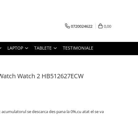
0720024622
0,00
LAPTOP
TABLETE
TESTIMONIALE
tWatch Watch 2 HB512627ECW
t acumulatorul se descarca des pana la 0%,cu atat el se va