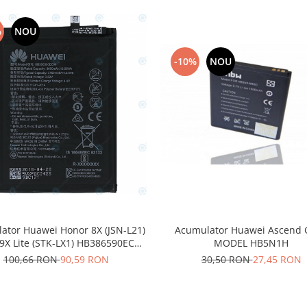
%
NOU
-10%
NOU
ator Huawei Honor 8X (JSN-L21)
Acumulator Huawei Ascend 
9X Lite (STK-LX1) HB386590ECW
MODEL HB5N1H
3750mAh 24022735
100,66 RON
90,59 RON
30,50 RON
27,45 RON