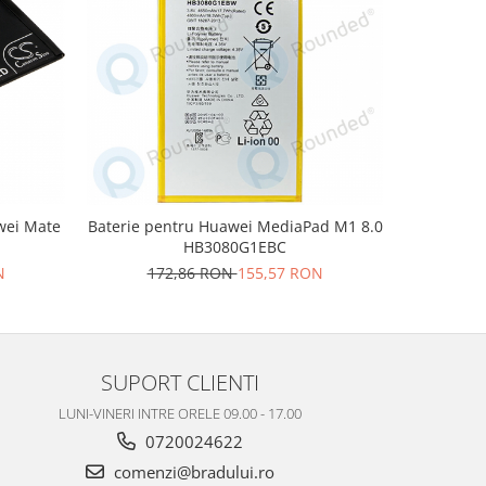
-10%
wei Mate
Baterie pentru Huawei MediaPad M1 8.0
Baterie pe
HB3080G1EBC
și alt
N
172,86 RON
155,57 RON
12
SUPORT CLIENTI
LUNI-VINERI INTRE ORELE 09.00 - 17.00
0720024622
comenzi@bradului.ro