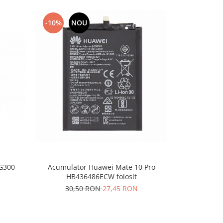
-10%
NOU
-10%
N
G300
Acumulator Huawei Mate 10 Pro
Acumulato
HB436486ECW folosit
30,50 RON
27,45 RON
100,