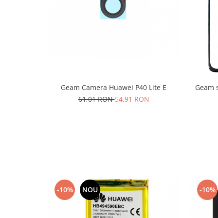
Lenovo
LG
Motorola
Nokia
Oppo
Samsung
Sony
Geam Camera Huawei P40 Lite E
Geam s
Vodafone
61,01 RON
54,91 RON
Wiko
Xiaomi
ZTE
Mufa incarcare
Allview
Asus
Lenovo
-10%
NOU
-10%
Nokia
Samsung