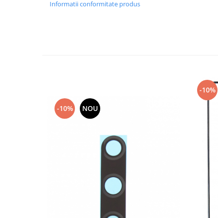
Informatii conformitate produs
Nokia
Samsung
Sony
Display
Acer
Alcatel
Allview
-10%
Asus
-10%
NOU
Asus
Blackberry
Blackview
Display Oneplus
HTC
HTC
Huawei
Iphone
IPOD