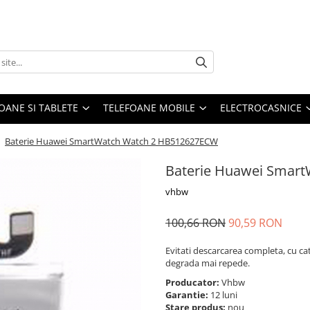
OANE SI TABLETE
TELEFOANE MOBILE
ELECTROCASNICE
/
Baterie Huawei SmartWatch Watch 2 HB512627ECW
Baterie Huawei Smar
vhbw
100,66 RON
90,59 RON
Evitati descarcarea completa, cu ca
degrada mai repede.
Producator:
Vhbw
Garantie:
12 luni
Stare produs:
nou