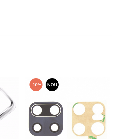
-10%
NOU
-10%