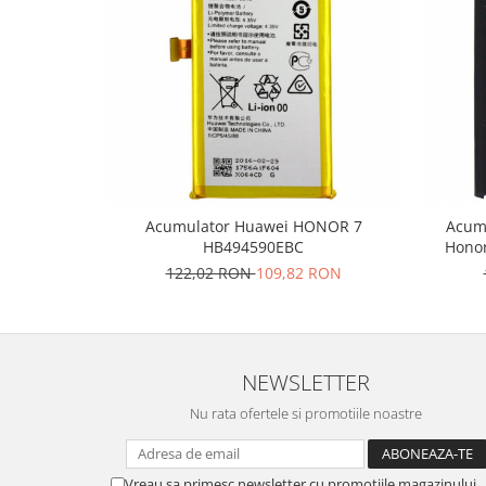
Placi de baza
Placa de baza Allview
Alcatel
Apple
Asus
HTC
Huawei
LG
Acumulator Huawei HONOR 7
Acumu
HB494590EBC
Honor
Nokia
122,02 RON
109,82 RON
Oppo
Samsung
Sony
Rama mijloc telefon
NEWSLETTER
Allview
Nu rata ofertele si promotiile noastre
Allview
Huawei
LG
Vreau sa primesc newsletter cu promotiile magazinului.