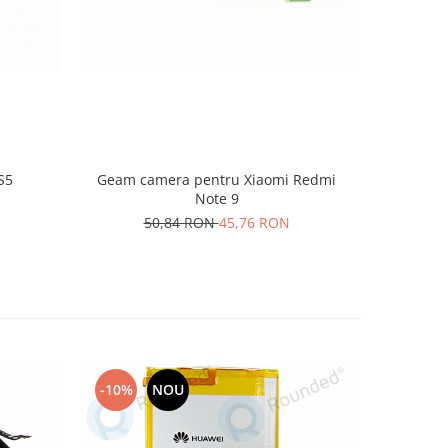
S5
Geam camera pentru Xiaomi Redmi
Geam 
Note 9
5
50,84 RON
45,76 RON
-10%
NOU