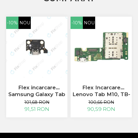
-10%
NOU
-10%
NOU
Flex incarcare
Flex Incarcare
Samsung Galaxy Tab
Lenovo Tab M10, TB-
A7 10.4 T500, T505
X505L
101,68 RON
100,66 RON
91,51 RON
90,59 RON