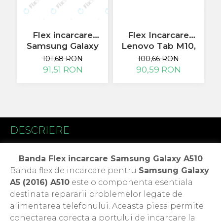
Flex antena
Flex buton
Flex casca
Flex incarcare
Flex Incarcare
F
Flex incarcare
Samsung Galaxy
Lenovo Tab M10,
Flex LCD
Tab A7 10.4 T500,
TB-X505L
101,68 RON
100,66 RON
Flex pornire
T505
91,51 RON
90,59 RON
Flex volum
Sonerie
Camera Video Telefon
Allview
DESCRIERE
Apple
HTC
iPhone
Banda Flex incarcare Samsung Galaxy A510
LG
Banda flex de incarcare pentru
Samsung Galaxy
Nokia
A5 (2016) A510
este o componenta esentiala
Samsung
destinata repararii problemelor legate de
Sony
alimentarea telefonului. Aceasta piesa permite
Display
conectarea corecta a portului de incarcare la