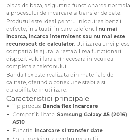
Acer
placa de baza, asigurand functionarea normala
Alcatel
a procesului de incarcare si transfer de date.
Allview
Produsul este ideal pentru inlocuirea benzii
Asus
defecte, in situatii in care telefonul
nu mai
Asus
incarca, incarca intermitent sau nu mai este
Blackberry
recunoscut de calculator
. Utilizarea unei piese
Blackview
compatibile ajuta la restabilirea functionarii
Display Oneplus
dispozitivului fara a fi necesara inlocuirea
HTC
completa a telefonului.
HTC
Banda flex este realizata din materiale de
Huawei
calitate, oferind o conexiune stabila si
Iphone
durabilitate in utilizare.
IPOD
Caracteristici principale
Lenovo
Tip produs:
Banda flex incarcare
LG
Compatibilitate:
Samsung Galaxy A5 (2016)
Motorola
A510
Nokia
Functie:
incarcare si transfer date
Oppo
Solutie eficienta pentru reparatii
Samsung