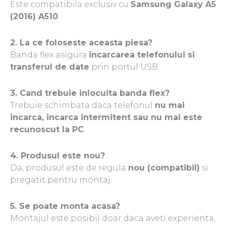
Este compatibila exclusiv cu
Samsung Galaxy A5
Allview
(2016) A510
.
Blackberry
E-BODA
2. La ce foloseste aceasta piesa?
Google
Banda flex asigura
incarcarea telefonului si
HTC
transferul de date
prin portul USB.
Iphone
LG
MEIZU
3. Cand trebuie inlocuita banda flex?
Motorola
Trebuie schimbata daca telefonul
nu mai
Nokia
incarca, incarca intermitent sau nu mai este
Philips
recunoscut la PC
.
Sony
Touchscreen Huawei
4. Produsul este nou?
Touchscreen Lenovo
Da, produsul este de regula
nou (compatibil)
si
Touchscreen Samsung
pregatit pentru montaj.
UTOK
Vodafone
5. Se poate monta acasa?
Vonino
Montajul este posibil doar daca aveti experienta,
Wiko