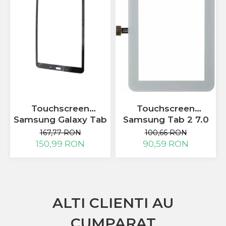
Touchscreen
Touchscreen
Samsung Galaxy Tab
Samsung Tab 2 7.0
A 10.1 2016 T580
P3100 st
167,77 RON
100,66 RON
T585 negru
150,99 RON
90,59 RON
ALTI CLIENTI AU
CUMPARAT