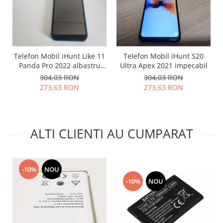
Lenovo
LG
Motorola
Nokia
Telefon Mobil iHunt Like 11
Telefon Mobil iHunt S20
Oppo
Panda Pro 2022 albastru
Ultra Apex 2021 impecabil
Samsung
impecabil
304,03 RON
304,03 RON
Sony
273,63 RON
273,63 RON
Vodafone
Wiko
Xiaomi
ALTI CLIENTI AU CUMPARAT
ZTE
Mufa incarcare
Allview
-10%
NOU
Asus
-10%
NOU
Lenovo
Nokia
Samsung