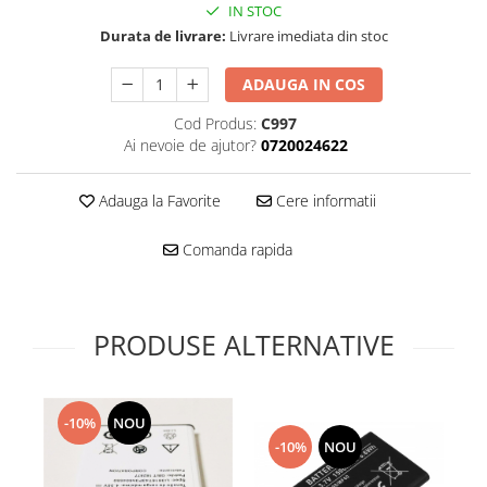
Folie scticla
IN STOC
Kodak
Geam camera
Durata de livrare:
Livrare imediata din stoc
Logitec
Huse
Makita
ADAUGA IN COS
Laveta
Maxcom
Mufa Jack
Cod Produs:
C997
Meizu
Pen
Ai nevoie de ajutor?
0720024622
Nokia
Periute de dinti electrice
OralB
Prelungitor USB
Adauga la Favorite
Cere informatii
Philips
Rama ras
Comanda rapida
RC LiPo
Suport MicroUSB
Summer
Suport Sim
Toshiba
Suruburi
Ulefone
PRODUSE ALTERNATIVE
Taste
UMI
Carcasa telefon
Vodafone
Allview
Wella
-10%
NOU
Carcasa LG
-10%
NOU
Wiko Lenny
Carcasa Nokia
ZTE