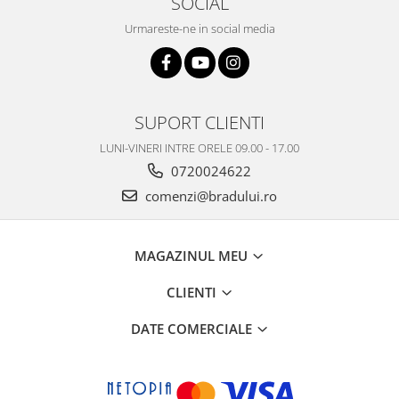
SOCIAL
Nokia
Urmareste-ne in social media
Samsung
Vodafone
Xiaomi
Touchscreen
SUPORT CLIENTI
Acer
LUNI-VINERI INTRE ORELE 09.00 - 17.00
ALCATEL
0720024622
Allview
comenzi@bradului.ro
Blackberry
E-BODA
MAGAZINUL MEU
Google
HTC
CLIENTI
Iphone
LG
DATE COMERCIALE
MEIZU
Motorola
Nokia