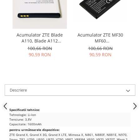
Samsung
Benzi flex
Sony
Banda tastatura
Cablu coaxial
Flex antena
Acumulator ZTE MF30
Acumulator ZTE Blade
Flex buton
MF60
A110, Blade A112
LI3715T42P3H654251
li3816t43p3h604550
Flex casca
100,66 RON
100,66 RON
amperaj 1500mah
90,59 RON
90,59 RON
Flex incarcare
Flex LCD
Flex pornire
Flex volum
Sonerie
Descriere
Camera video telefon
Allview
Specificatii tehnice:
Apple
Tehnologie: Li-Ion
Tensiune: 3,8V
HTC
Capacitate: 1600mAh
iPhone
pentru următoarele dispozitive:
ZTE Grand X, Grand X 3G, Grand X LTE, Mimosa X, N861, N880F, N881E, N970,
LG
Savvy, T82, U795, U930, U970, V790, V887, V889M, V930, V970, V970T, Warp 2,