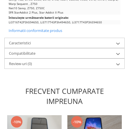
Warp Sequent , Z750
Nokia
Net10 Savvy, Z750, Z750C
SFR StarAddict 2 Plus, Star Addict II Plus
Samsung
înlocuiește următoarele baterii originale:
Sony
Li3716T42P3h594650, Li3717T43P3h494650, Li3717T43P3h594650
Display
Informatii conformitate produs
Acer
Caracteristici
Alcatel
Allview
Compatibilitate
Asus
Review-uri
(0)
Asus
Blackberry
Blackview
FRECVENT CUMPARATE
Display Oneplus
HTC
IMPREUNA
HTC
Huawei
Iphone
-10%
-10%
IPOD