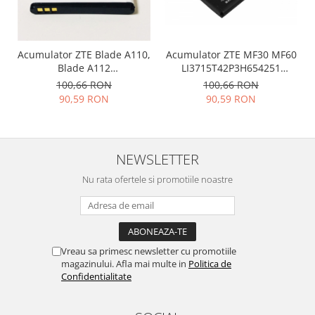
Placi de baza
Placa de baza Allview
Alcatel
Acumulator ZTE Blade A110,
Acumulator ZTE MF30 MF60
Blade A112
LI3715T42P3H654251
Apple
li3816t43p3h604550
amperaj 1500mah
100,66 RON
100,66 RON
Asus
90,59 RON
90,59 RON
HTC
Huawei
LG
NEWSLETTER
Nokia
Nu rata ofertele si promotiile noastre
Oppo
Samsung
Sony
Rama mijloc telefon
Vreau sa primesc newsletter cu promotiile
Allview
magazinului. Afla mai multe in
Politica de
Allview
Confidentialitate
Huawei
LG