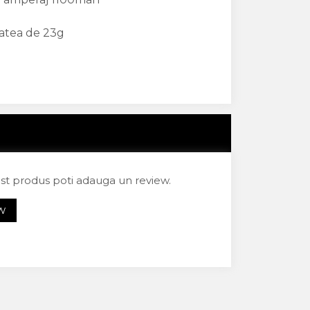
tatea de 23g
est produs poti adauga un review.
EW