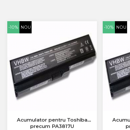
Acer
Alcatel
Allview
Asus
-10%
NOU
-10%
NOU
Asus
Blackberry
Blackview
Display Oneplus
HTC
HTC
Huawei
Iphone
IPOD
Lenovo
LG
Motorola
Nokia
Acumulator pentru Toshiba
Acumul
Oppo
precum PA3817U
p
Samsung