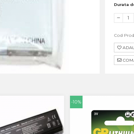
Durata de
Cod Prod
ADAU
COMA
-10%