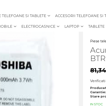
E TELEFOANE SI TABLETE
ACCESORII TELEFOANE SI 
MOBILE
ELECTROCASNICE
LAPTOP
TABLETE
Piese tel
Acu
BTR
81,3
Verifica
Produca
Garantie
Stare pr
IN STOC