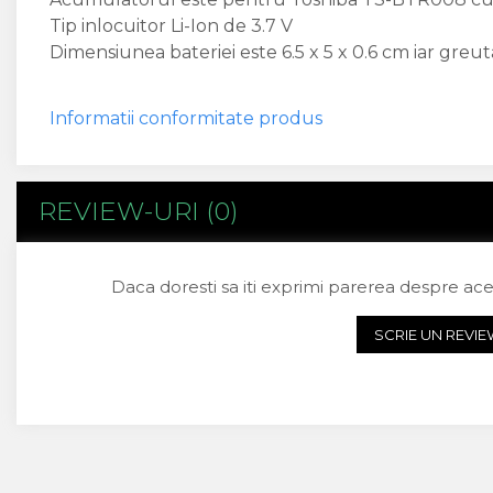
Flex antena
Tip inlocuitor Li-Ion de 3.7 V
Flex buton
Dimensiunea bateriei este 6.5 x 5 x 0.6 cm iar greu
Flex casca
Flex incarcare
Flex LCD
Informatii conformitate produs
Flex pornire
Flex volum
Sonerie
REVIEW-URI
(0)
Camera Video Telefon
Allview
Daca doresti sa iti exprimi parerea despre ac
Apple
HTC
SCRIE UN REVI
iPhone
LG
Nokia
Samsung
Sony
Display