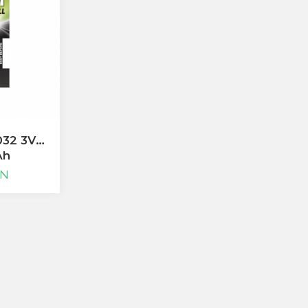
032 3V
Ah
ON