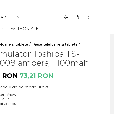
TABLETE
TESTIMONIALE
efoane si tablete /
Piese telefoane si tablete /
mulator Toshiba TS-
008 amperaj 1100mah
4 RON
73,21 RON
ti codul de pe modelul dvs
tor:
Vhbw
:
12 luni
odus:
nou