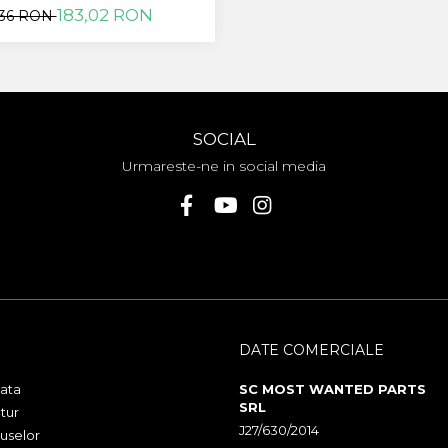
183,02 RON
,36 RON
SOCIAL
Urmareste-ne in social media
DATE COMERCIALE
ata
SC MOST WANTED PARTS
SRL
tur
J27/630/2014
uselor