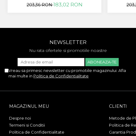
183,02 RON
203,36 RON
203
Sony
Vodafone
Wiko
Xiaomi
ZTE
NEWSLETTER
Mufa Incarcare
Nu rata ofertele si promotiile noastre
Allview
Asus
Lenovo
Vreau sa primesc newsletter cu promotiile magazinului. Afla
Nokia
mai multe in
Politica de Confidentialitate
Samsung
Placi De Baza
Placa de baza Allview
MAGAZINUL MEU
CLIENTI
Alcatel
Apple
Despre noi
Metode de Pl
Asus
Termeni si Conditii
Politica de Re
HTC
Politica de Confidentialitate
Garantia Prod