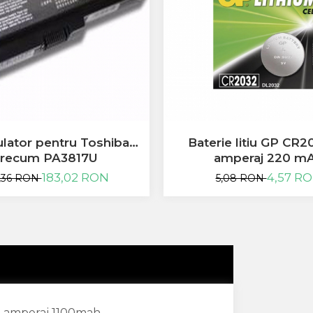
lator pentru Toshiba
Baterie litiu GP CR2
recum PA3817U
amperaj 220 m
183,02 RON
4,57 R
,36 RON
5,08 RON
u amperaj 1100mah