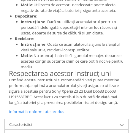
Motiv
: Utilizarea de accesorii neadecvate poate afecta
Lenovo
negativ durata de viață a bateriei și siguranța acesteia.
LG
Depozitare
:
Motorola
Instrucțiune
: Dacă nu utilizați acumulatorul pentru o
perioadă îndelungată, depozitați-l într-un loc răcoros și
Nokia
uscat, departe de surse de căldură și umiditate.
Oppo
Reciclare
:
Instrucțiune
: Odată ce acumulatorul a ajuns la sfârșitul
Samsung
vieții sale utile, reciclați-l corespunzător.
Sony
Motiv
: Nu aruncați bateriile în gunoiul menajer, deoarece
Vodafone
acestea conțin substanțe chimice care pot fi nocive pentru
mediu.
Wiko
Respectarea acestor instrucțiuni
Xiaomi
Urmând aceste instrucțiuni și recomandări, veți putea menține
ZTE
performanța optimă a acumulatorului și veți asigura o utilizare
Mufa incarcare
sigură a acestuia pentru Sony Xperia Z3 Z3 Dual D6633 D6603
LIS1558ERPC. Acest lucru va contribui la o durată de viață mai
Allview
lungă a bateriei și la prevenirea posibilelor riscuri de siguranță.
Asus
Informatii conformitate produs
Lenovo
Nokia
Caracteristici
Samsung