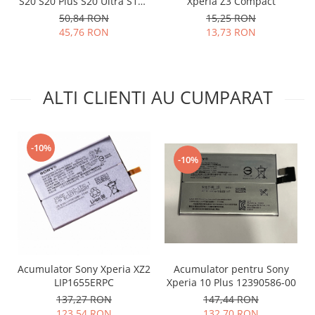
S20 S20 Plus S20 Ultra S10E
Xperia Z3 Compact
S10 S10 Plus 3003-001243
Nokia
50,84 RON
15,25 RON
45,76 RON
13,73 RON
Samsung
Vodafone
Xiaomi
Touchscreen
ALTI CLIENTI AU CUMPARAT
Acer
ALCATEL
Allview
-10%
-10%
Blackberry
E-BODA
Google
HTC
Iphone
LG
Acumulator Sony Xperia XZ2
Acumulator pentru Sony
MEIZU
LIP1655ERPC
Xperia 10 Plus 12390586-00
Motorola
137,27 RON
147,44 RON
Nokia
123,54 RON
132,70 RON