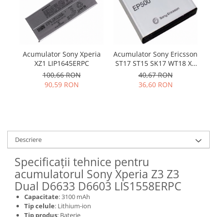
Samsung
Benzi flex
Sony
Banda tastatura
Cablu coaxial
Flex antena
Acumulator Sony Xperia
Acumulator Sony Ericsson
Ac
Flex buton
XZ1 LIP1645ERPC
ST17 ST15 SK17 WT18 X8
J3
U5 E15i wt18i wt19i EP500
Flex casca
100,66 RON
40,67 RON
90,59 RON
36,60 RON
Flex incarcare
Flex LCD
Flex pornire
Flex volum
Sonerie
Descriere
Camera video telefon
Specificații tehnice pentru
Allview
acumulatorul Sony Xperia Z3 Z3
Apple
Dual D6633 D6603 LIS1558ERPC
HTC
Capacitate
: 3100 mAh
iPhone
Tip celule
: Lithium-ion
LG
Tip produs
: Baterie