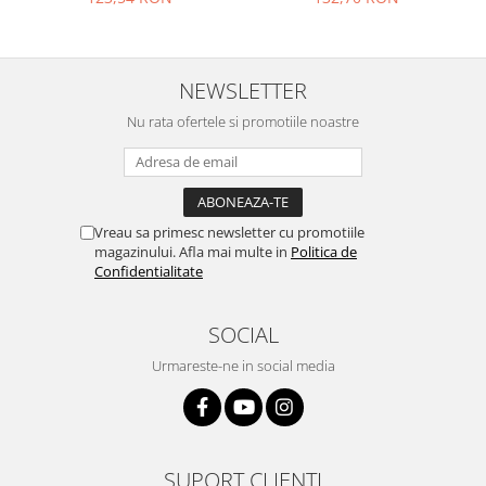
Philips
Sony
Touchscreen Huawei
NEWSLETTER
Touchscreen Lenovo
Nu rata ofertele si promotiile noastre
Touchscreen Samsung
UTOK
Vodafone
Vonino
Vreau sa primesc newsletter cu promotiile
Wiko
magazinului. Afla mai multe in
Politica de
Confidentialitate
ZTE
SOCIAL
Urmareste-ne in social media
SUPORT CLIENTI