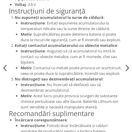
Voltaj
: 3.8 V
Nokia
Instrucțiuni de siguranță
Samsung
Nu supuneți acumulatorul la surse de căldură
:
Sony
Instrucțiune
: Evitați expunerea acumulatorului la
temperaturi ridicate sau la surse directe de căldură.
Display
Motiv
: Supraîncălzirea poate deteriora bateria și poate
Acer
duce la riscuri de siguranță, cum ar fi incendii sau explozii.
Evitați contactul acumulatorului cu obiecte metalice
:
Alcatel
Instrucțiune
: Asigurați-vă că acumulatorul nu intră în
Allview
contact cu obiecte metalice, cum ar fi monede, chei sau
Asus
bijuterii.
Motiv
: Contactul cu metale poate provoca un scurtcircuit,
Asus
ceea ce poate duce la supraîncălzire, incendii sau explozii.
Blackberry
Nu distrugeți sau dezmembrați acumulatorul
:
Blackview
Instrucțiune
: Nu încercați să desfaceți sau să
dezmembrați acumulatorul.
Display Oneplus
Motiv
: Acest lucru poate provoca scurgeri de substanțe
HTC
chimice periculoase sau alte daune. Bateriile Lithium-ion
sunt sensibile și necesită manipulare atentă.
HTC
Recomandări suplimentare
Huawei
Încărcare corespunzătoare
:
Iphone
Instrucțiune
: Folosiți doar încărcătoare și cabluri
IPOD
aprobate de producător pentru a încărca bateria.