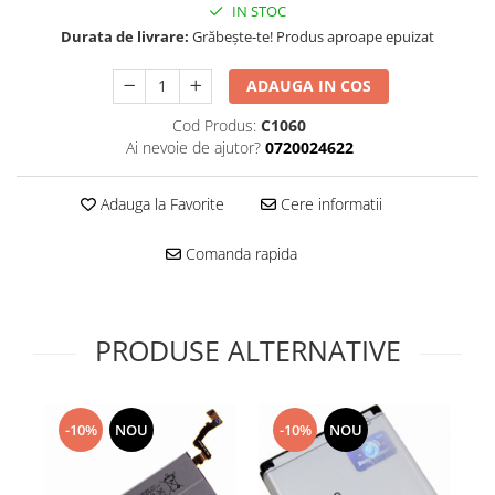
Folie scticla
IN STOC
Kodak
Geam camera
Durata de livrare:
Grăbește-te! Produs aproape epuizat
Logitec
Huse
Makita
ADAUGA IN COS
Laveta
Maxcom
Mufa Jack
Cod Produs:
C1060
Meizu
Pen
Ai nevoie de ajutor?
0720024622
Nokia
Periute de dinti electrice
OralB
Prelungitor USB
Adauga la Favorite
Cere informatii
Philips
Rama ras
Comanda rapida
RC LiPo
Suport MicroUSB
Summer
Suport Sim
Toshiba
Suruburi
Ulefone
PRODUSE ALTERNATIVE
Taste
UMI
Carcasa telefon
Vodafone
Allview
Wella
-10%
NOU
-10%
NOU
Carcasa LG
Wiko Lenny
Carcasa Nokia
ZTE