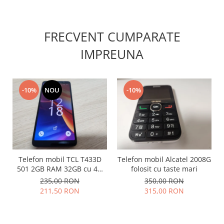
Lenovo
LG
FRECVENT CUMPARATE
Motorola
Nokia
IMPREUNA
Oppo
Samsung
Sony
-10%
NOU
-10%
Vodafone
Wiko
Xiaomi
ZTE
Mufa incarcare
Telefon mobil TCL T433D
Telefon mobil Alcatel 2008G
Allview
501 2GB RAM 32GB cu 4G
folosit cu taste mari
impecabil
235,00 RON
350,00 RON
Asus
211,50 RON
315,00 RON
Lenovo
Nokia
Samsung