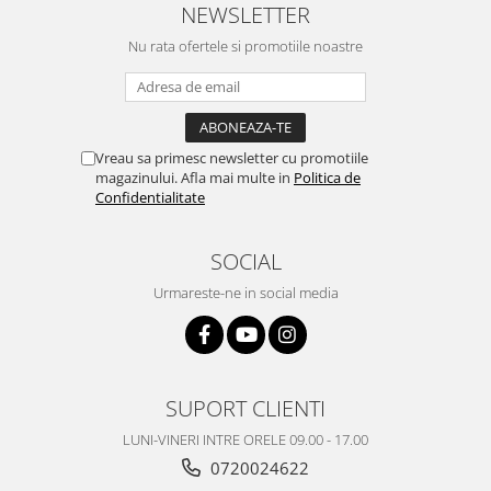
NEWSLETTER
Nokia
Nu rata ofertele si promotiile noastre
Samsung
Vodafone
Xiaomi
Touchscreen
Vreau sa primesc newsletter cu promotiile
Acer
magazinului. Afla mai multe in
Politica de
Confidentialitate
ALCATEL
Allview
SOCIAL
Blackberry
E-BODA
Urmareste-ne in social media
Google
HTC
Iphone
LG
SUPORT CLIENTI
MEIZU
LUNI-VINERI INTRE ORELE 09.00 - 17.00
Motorola
0720024622
Nokia