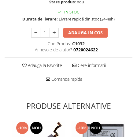
Folie scticla
Stare produs:
nou
Kodak
Geam camera
IN STOC
Logitec
Huse
Durata de livrare:
Livrare rapidă din stoc (24-48h)
Makita
Laveta
Maxcom
Mufa Jack
ADAUGA IN COS
Meizu
Pen
Cod Produs:
C1032
Nokia
Periute de dinti electrice
Ai nevoie de ajutor?
0720024622
OralB
Prelungitor USB
Philips
Rama ras
Adauga la Favorite
Cere informatii
RC LiPo
Suport MicroUSB
Summer
Comanda rapida
Suport Sim
Toshiba
Suruburi
Ulefone
Taste
UMI
PRODUSE ALTERNATIVE
Carcasa telefon
Vodafone
Allview
Wella
Carcasa LG
Wiko Lenny
-10%
NOU
-10%
NOU
Carcasa Nokia
ZTE