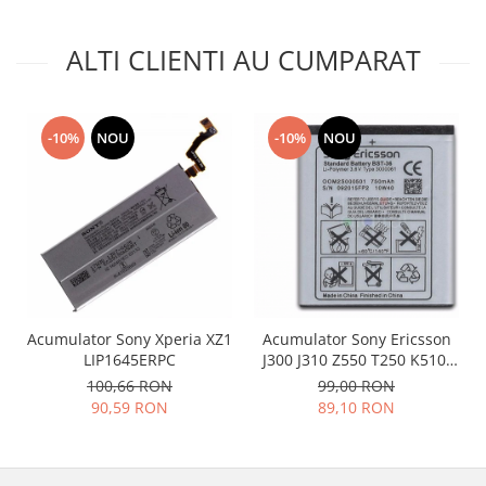
Placi de baza
ALTI CLIENTI AU CUMPARAT
Placa de baza Allview
Alcatel
Apple
-10%
NOU
-10%
NOU
Asus
HTC
Huawei
LG
Nokia
Oppo
Samsung
Sony
Acumulator Sony Xperia XZ1
Acumulator Sony Ericsson
LIP1645ERPC
J300 J310 Z550 T250 K510i
Rama mijloc telefon
K510 K320 BST-36
100,66 RON
99,00 RON
Allview
90,59 RON
89,10 RON
Allview
Huawei
LG