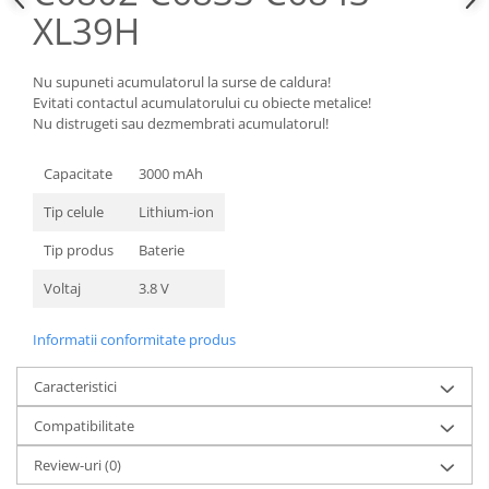
XL39H
Nokia
Samsung
Sony
Nu supuneti acumulatorul la surse de caldura!
Evitati contactul acumulatorului cu obiecte metalice!
Display
Nu distrugeti sau dezmembrati acumulatorul!
Acer
Alcatel
Capacitate
3000 mAh
Allview
Tip celule
Lithium-ion
Asus
Tip produs
Baterie
Asus
Blackberry
Voltaj
3.8 V
Blackview
Display Oneplus
Informatii conformitate produs
HTC
Caracteristici
HTC
Huawei
Compatibilitate
Iphone
Review-uri
(0)
IPOD