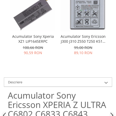
Samsung
Benzi flex
Sony
Banda tastatura
Cablu coaxial
Flex antena
Flex buton
Acumulator Sony Xperia
Acumulator Sony Ericsson
Ac
Flex casca
XZ1 LIP1645ERPC
J300 J310 Z550 T250 K510i
ST
Flex incarcare
K510 K320 BST-36
U5
100,66 RON
99,00 RON
Flex LCD
90,59 RON
89,10 RON
Flex pornire
Flex volum
Sonerie
Camera video telefon
Descriere
Allview
Acumulator Sony
Apple
HTC
Ericsson XPERIA Z ULTRA
iPhone
C6802 C6833 C6843
LG