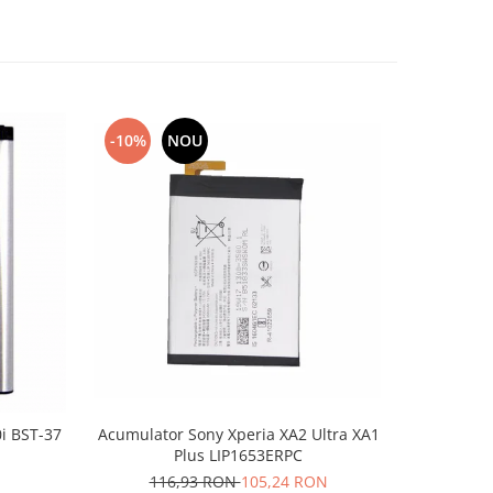
-10%
NOU
-10%
i BST-37
Acumulator Sony Xperia XA2 Ultra XA1
Acumulato
Plus LIP1653ERPC
N
116,93 RON
105,24 RON
14