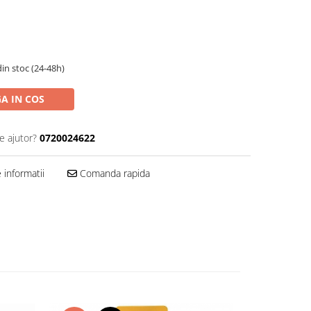
in stoc (24-48h)
A IN COS
e ajutor?
0720024622
informatii
Comanda rapida