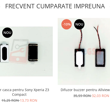
FRECVENT CUMPARATE IMPREUNA
-10%
NOU
NOU
r casca pentru Sony Xperia Z3
Difuzor buzzer pentru Allview
Compact
35,59 RON
32,03 RON
15,25 RON
13,73 RON