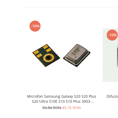
Nokia
Samsung
Sony
-10%
Display
Acer
-10%
Alcatel
Allview
Asus
Asus
Blackberry
Blackview
Display Oneplus
HTC
HTC
Microfon Samsung Galaxy S20 S20 Plus
Difuzo
S20 Ultra S10E S10 S10 Plus 3003-
Huawei
001243
50,84 RON
45,76 RON
Iphone
IPOD