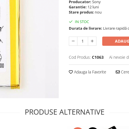
Producator:
Sony
Garantie:
12 luni
Stare produs:
nou
IN STOC
Durata de livrare:
Livrare rapidă d
ADAUG
Cod Produs:
C1063
Ai nevoie d
Adauga la Favorite
Cere 
PRODUSE ALTERNATIVE