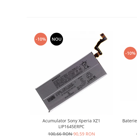
Lenovo
LG
Motorola
Nokia
Oppo
-10%
NOU
Samsung
-10%
Sony
Vodafone
Wiko
Xiaomi
ZTE
Mufa incarcare
Allview
Asus
Lenovo
Acumulator Sony Xperia XZ1
Baterie
LIP1645ERPC
Nokia
100,66 RON
90,59 RON
Samsung