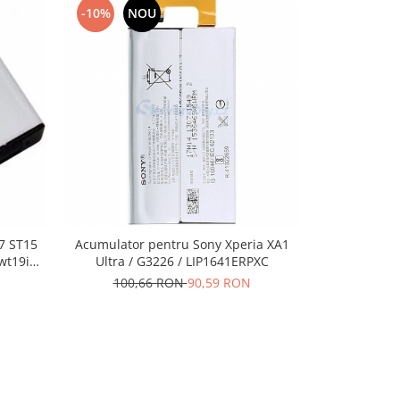
-10%
NOU
-10%
N
7 ST15
Acumulator pentru Sony Xperia XA1
Acumulator S
wt19i
Ultra / G3226 / LIP1641ERPXC
100,66 RON
90,59 RON
100,