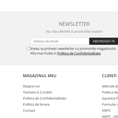
Placi de baza
Placa de baza Allview
Alcatel
NEWSLETTER
Apple
Nu rata ofertele si promotiile noastre
Asus
HTC
Huawei
Vreau sa primesc newsletter cu promotiile magazinului.
Afla mai multe in
Politica de Confidentialitate
LG
Nokia
Oppo
Samsung
MAGAZINUL MEU
CLIENTI
Sony
Despre noi
Metode de
Rama mijloc telefon
Termeni si Conditii
Politica d
Allview
Politica de Confidentialitate
Garantia 
Allview
Politica de livrare
Formular 
Huawei
Contact
ANPC
ANPC - SA
LG