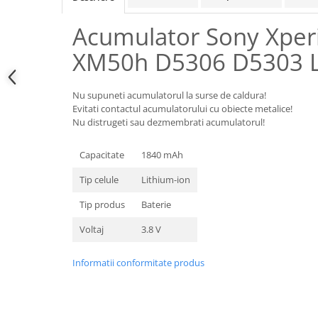
Samsung
Benzi flex
Sony
Acumulator Sony Xper
Banda tastatura
Cablu coaxial
XM50h D5306 D5303 
Flex antena
Flex buton
Nu supuneti acumulatorul la surse de caldura!
Flex casca
Evitati contactul acumulatorului cu obiecte metalice!
Nu distrugeti sau dezmembrati acumulatorul!
Flex incarcare
Flex LCD
Capacitate
1840 mAh
Flex pornire
Tip celule
Lithium-ion
Flex volum
Sonerie
Tip produs
Baterie
Camera video telefon
Voltaj
3.8 V
Allview
Apple
Informatii conformitate produs
HTC
iPhone
LG