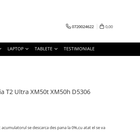
0720024622
0,00
LAPTOP
TABLETE
TESTIMONIALE
ia T2 Ultra XM50t XM50h D5306
t acumulatorul se descarca des pana la 0%,cu atat el se va