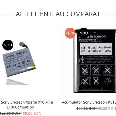
ALTI CLIENTI AU CUMPARAT
-10%
NOU
NOU
 Sony Ericsson Xperia X10 Mini
Acumulator Sony Ericsson K610
E10i Compatibil
100,66 RON
90,59 RO
120,00 RON
108,00 RON