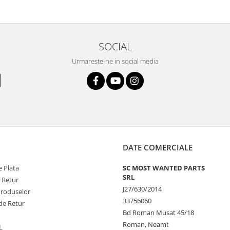
SOCIAL
Urmareste-ne in social media
DATE COMERCIALE
 Plata
SC MOST WANTED PARTS
SRL
e Retur
J27/630/2014
Produselor
33756060
de Retur
Bd Roman Musat 45/18
Roman, Neamt
L