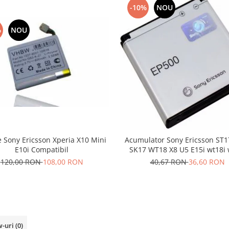
-10%
NOU
%
NOU
e Sony Ericsson Xperia X10 Mini
Acumulator Sony Ericsson ST1
E10i Compatibil
SK17 WT18 X8 U5 E15i wt18i 
EP500
120,00 RON
108,00 RON
40,67 RON
36,60 RON
w-uri
(0)