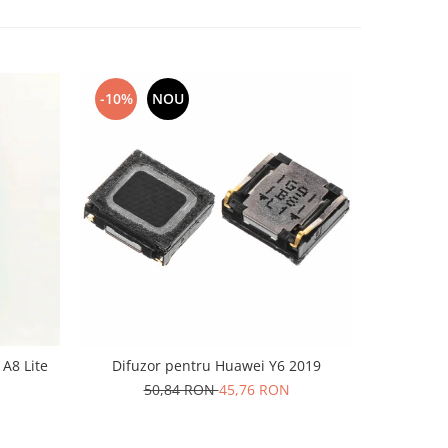
-10%
NOU
-33%
 A8 Lite
Difuzor pentru Huawei Y6 2019
Difuzor bu
50,84 RON
45,76 RON
3