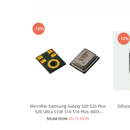
Nokia
Samsung
Sony
-10%
Display
Acer
-10%
Alcatel
Allview
Asus
Asus
Blackberry
Blackview
Display Oneplus
HTC
HTC
Microfon Samsung Galaxy S20 S20 Plus
Difuzo
S20 Ultra S10E S10 S10 Plus 3003-
Huawei
001243
50,84 RON
45,76 RON
Iphone
IPOD