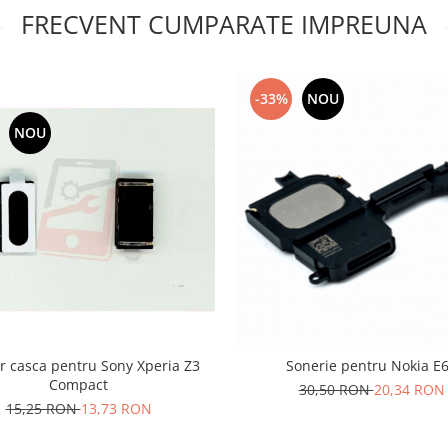
FRECVENT CUMPARATE IMPREUNA
-33%
NOU
NOU
r casca pentru Sony Xperia Z3
Sonerie pentru Nokia E
Compact
30,50 RON
20,34 RON
15,25 RON
13,73 RON