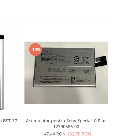
-10%
-10%
i BST-37
Acumulator pentru Sony Xperia 10 Plus
Acumula
12390586-00
LIP
N
147,44 RON
132,70 RON
1