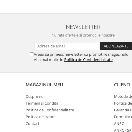
Placi de baza
Placa de baza Allview
Alcatel
NEWSLETTER
Apple
Nu rata ofertele si promotiile noastre
Asus
HTC
Huawei
Vreau sa primesc newsletter cu promotiile magazinului.
Afla mai multe in
Politica de Confidentialitate
LG
Nokia
Oppo
Samsung
MAGAZINUL MEU
CLIENTI
Sony
Despre noi
Metode de
Rama mijloc telefon
Termeni si Conditii
Politica d
Allview
Politica de Confidentialitate
Garantia 
Allview
Politica de livrare
Formular 
Huawei
Contact
ANPC
ANPC - SA
LG