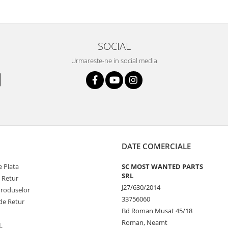
SOCIAL
Urmareste-ne in social media
DATE COMERCIALE
 Plata
SC MOST WANTED PARTS
SRL
e Retur
J27/630/2014
Produselor
33756060
de Retur
Bd Roman Musat 45/18
Roman, Neamt
L