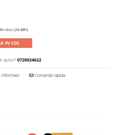
in stoc (24-48h)
A IN COS
e ajutor?
0720024622
informatii
Comanda rapida