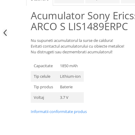
Samsung
Benzi flex
Sony
Acumulator Sony Eric
Banda tastatura
Cablu coaxial
ARCO S LIS1489ERPC
Flex antena
Flex buton
Nu supuneti acumulatorul la surse de caldura!
Flex casca
Evitati contactul acumulatorului cu obiecte metalice!
Nu distrugeti sau dezmembrati acumulatorul!
Flex incarcare
Flex LCD
Capacitate
1850 mAh
Flex pornire
Tip celule
Lithium-ion
Flex volum
Sonerie
Tip produs
Baterie
Camera video telefon
Voltaj
3.7 V
Allview
Apple
Informatii conformitate produs
HTC
iPhone
LG