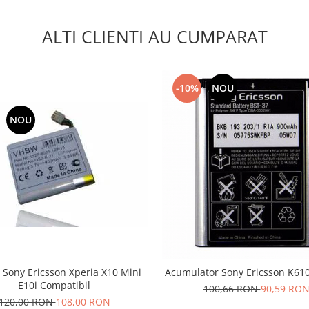
ALTI CLIENTI AU CUMPARAT
-10%
NOU
NOU
 Sony Ericsson Xperia X10 Mini
Acumulator Sony Ericsson K610
E10i Compatibil
100,66 RON
90,59 RO
120,00 RON
108,00 RON