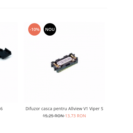
-10%
NOU
-10%
66
Difuzor casca pentru Allview V1 Viper S
Difuzor pen
15,25 RON
13,73 RON