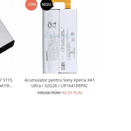
-10%
NOU
-10%
N
7 ST15
Acumulator pentru Sony Xperia XA1
Acumulator S
wt19i
Ultra / G3226 / LIP1641ERPXC
100,66 RON
90,59 RON
100,