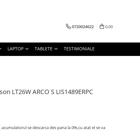
0720024622
0,00
LAPTOP
TABLETE
TESTIMONIALE
sson LT26W ARCO S LIS1489ERPC
t acumulatorul se descarca des pana la 0%,cu atat el se va