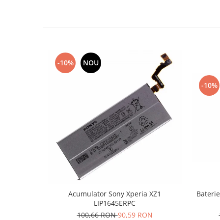
Lenovo
LG
Motorola
Nokia
Oppo
-10%
NOU
Samsung
-10%
Sony
Vodafone
Wiko
Xiaomi
ZTE
Mufa incarcare
Allview
Asus
Lenovo
Acumulator Sony Xperia XZ1
Baterie
LIP1645ERPC
Nokia
100,66 RON
90,59 RON
Samsung