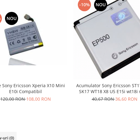
-10%
NOU
%
NOU
e Sony Ericsson Xperia X10 Mini
Acumulator Sony Ericsson ST1
E10i Compatibil
SK17 WT18 X8 U5 E15i wt18i 
EP500
120,00 RON
108,00 RON
40,67 RON
36,60 RON
w-uri
(0)