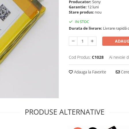
Producator:
Sony
Garantie:
12 luni
Stare produs:
nou
IN STOC
Durata de livrare:
Livrare rapidă d
ADAUG
Cod Produs:
C1028
Ai nevoie d
Adauga la Favorite
Cere 
PRODUSE ALTERNATIVE