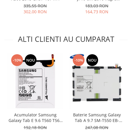
compatibil
Placi de baza
335,55 RON
183,03 RON
302,00 RON
164,73 RON
Placa de baza Allview
Alcatel
Apple
ALTI CLIENTI AU CUMPARAT
Asus
HTC
Huawei
-10%
NOU
-10%
NOU
LG
Nokia
Oppo
Samsung
Sony
Rama mijloc telefon
Allview
Acumulator Samsung
Baterie Samsung Galaxy
Allview
Galaxy Tab E 9.6 T560 T561
Tab A 9.7 SM-T550 EB-
Huawei
EB-BT561ABE original
BT550ABE originala
192,18 RON
247,08 RON
LG