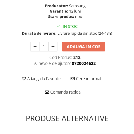
Folie scticla
Producator:
Samsung
Kodak
Geam camera
Garantie:
12 luni
Logitec
Huse
Stare produs:
nou
Makita
Laveta
IN STOC
Maxcom
Mufa Jack
Durata de livrare:
Livrare rapidă din stoc (24-48h)
Meizu
Pen
Nokia
ADAUGA IN COS
Periute de dinti electrice
OralB
Prelungitor USB
Cod Produs:
212
Philips
Rama ras
Ai nevoie de ajutor?
0720024622
RC LiPo
Suport MicroUSB
Summer
Suport Sim
Adauga la Favorite
Cere informatii
Toshiba
Suruburi
Comanda rapida
Ulefone
Taste
UMI
Carcasa telefon
Vodafone
Allview
Wella
PRODUSE ALTERNATIVE
Carcasa LG
Wiko Lenny
Carcasa Nokia
ZTE