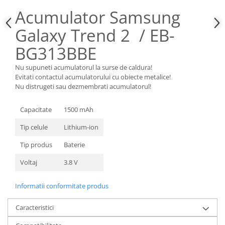
Nokia
Acumulator Samsung
Samsung
Galaxy Trend 2 / EB-
Sony
BG313BBE
Display
Acer
Nu supuneti acumulatorul la surse de caldura!
Evitati contactul acumulatorului cu obiecte metalice!
Alcatel
Nu distrugeti sau dezmembrati acumulatorul!
Allview
Asus
Capacitate
1500 mAh
Asus
Tip celule
Lithium-ion
Blackberry
Blackview
Tip produs
Baterie
Display Oneplus
Voltaj
3.8 V
HTC
HTC
Informatii conformitate produs
Huawei
Caracteristici
Iphone
IPOD