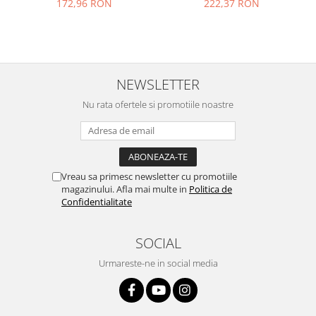
172,96 RON
222,37 RON
Nokia
Samsung
Vodafone
Xiaomi
NEWSLETTER
Touchscreen
Nu rata ofertele si promotiile noastre
Acer
ALCATEL
Allview
Blackberry
Vreau sa primesc newsletter cu promotiile
E-BODA
magazinului. Afla mai multe in
Politica de
Confidentialitate
Google
HTC
SOCIAL
Iphone
LG
Urmareste-ne in social media
MEIZU
Motorola
Nokia