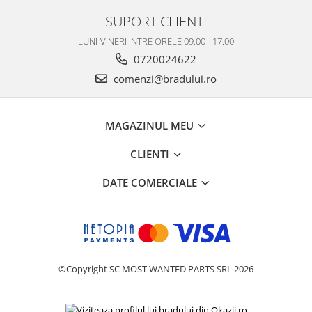
Philips
SUPORT CLIENTI
Sony
LUNI-VINERI INTRE ORELE 09.00 - 17.00
Touchscreen Huawei
0720024622
Touchscreen Lenovo
comenzi@bradului.ro
Touchscreen Samsung
UTOK
Vodafone
MAGAZINUL MEU
Vonino
CLIENTI
Wiko
ZTE
DATE COMERCIALE
©Copyright SC MOST WANTED PARTS SRL 2026