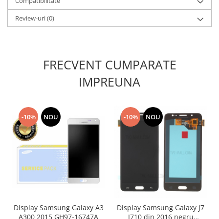
Compatibilitate
Lenovo
Review-uri
(0)
LG
Motorola
Nokia
Oppo
FRECVENT CUMPARATE
Samsung
IMPREUNA
Sony
Vodafone
Wiko
-10%
NOU
-10%
NOU
Xiaomi
ZTE
Mufa incarcare
Allview
Asus
Lenovo
Nokia
Display Samsung Galaxy A3
Display Samsung Galaxy J7
Samsung
A300 2015 GH97-16747A
J710 din 2016 negru