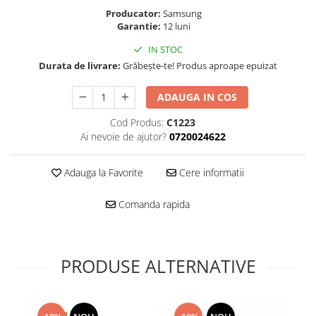
Folie scticla
Producator:
Samsung
Kodak
Geam camera
Garantie:
12 luni
Logitec
Huse
IN STOC
Makita
Laveta
Durata de livrare:
Grăbește-te! Produs aproape epuizat
Maxcom
Mufa Jack
Meizu
Pen
ADAUGA IN COS
Nokia
Periute de dinti electrice
Cod Produs:
C1223
OralB
Prelungitor USB
Ai nevoie de ajutor?
0720024622
Philips
Rama ras
RC LiPo
Suport MicroUSB
Adauga la Favorite
Cere informatii
Summer
Suport Sim
Toshiba
Suruburi
Comanda rapida
Ulefone
Taste
UMI
Carcasa telefon
Vodafone
PRODUSE ALTERNATIVE
Allview
Wella
Carcasa LG
Wiko Lenny
Carcasa Nokia
ZTE