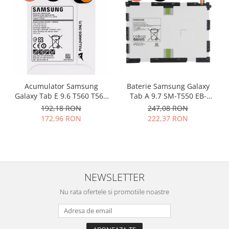
Nokia
Samsung
Vodafone
Xiaomi
Touchscreen
Acer
Acumulator Samsung
Baterie Samsung Galaxy
ALCATEL
Galaxy Tab E 9.6 T560 T561
Tab A 9.7 SM-T550 EB-
EB-BT561ABE original
BT550ABE originala
Allview
192,18 RON
247,08 RON
172,96 RON
222,37 RON
Blackberry
E-BODA
Google
HTC
Iphone
NEWSLETTER
LG
Nu rata ofertele si promotiile noastre
MEIZU
Motorola
Nokia