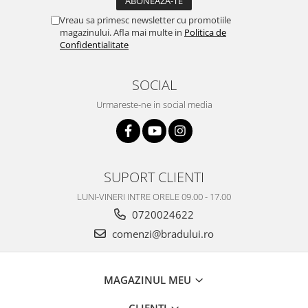
Philips
Vreau sa primesc newsletter cu promotiile
magazinului. Afla mai multe in
Politica de
Sony
Confidentialitate
Touchscreen Huawei
Touchscreen Lenovo
SOCIAL
Touchscreen Samsung
UTOK
Urmareste-ne in social media
Vodafone
Vonino
Wiko
SUPORT CLIENTI
ZTE
LUNI-VINERI INTRE ORELE 09.00 - 17.00
0720024622
comenzi@bradului.ro
MAGAZINUL MEU
CLIENTI