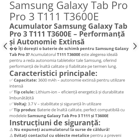
Samsung Galaxy Tab Pro
Nokia
Pro 3 T111 T3600E
Samsung
Sony
Acumulator Samsung Galaxy Tab
Display
Pro 3 T111 T3600E – Performanță
și Autonomie Extinsă
Acer
��
Îți dorești o baterie de schimb pentru Samsung Galaxy
Alcatel
Tab Pro 3?
Acumulatorul
T111 T3600E
este alegerea ideală
Allview
pentru a reda autonomia tabletelor tale Samsung, oferind
Asus
performanță de înaltă calitate și fiabilitate pe termen lung.
Caracteristici principale:
Asus
✅
Capacitate:
3600 mAh – autonomie extinsă pentru utilizare
Blackberry
intensă
Blackview
✅
Tip celule:
Lithium-ion – eficiență energetică și durabilitate
Display Oneplus
îmbunătățită
✅
Voltaj:
3.7 V – stabilitate și siguranță în utilizare
HTC
✅
Tip produs:
Baterie de înaltă calitate, perfect compatibilă cu
HTC
modelele
Samsung Galaxy Tab Pro 3 T111 și T3600E
Instrucțiuni de siguranță:
Huawei
⚠️
Nu expuneți acumulatorul la surse de căldură!
Iphone
⚠️
Evitați contactul cu obiecte metalice
pentru a preveni
IPOD