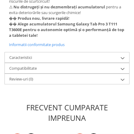
riscurile de scurtcircuit!
Lenovo
⚠️
Nu distrugeți și nu dezmembrați acumulatorul
pentru a
evita deteriorările sau scurgerile chimice!
LG
��
Produs nou, livrare rapidă!
Motorola
��
Alege acumulatorul Samsung Galaxy Tab Pro 3 T111
Nokia
T3600E pentru o autonomie optimă și o performanță de top
a tabletei tale!
Oppo
Informatii conformitate produs
Samsung
Sony
Caracteristici
Vodafone
Wiko
Compatibilitate
Xiaomi
Review-uri
(0)
ZTE
Mufa incarcare
Allview
FRECVENT CUMPARATE
Asus
IMPREUNA
Lenovo
Nokia
Samsung