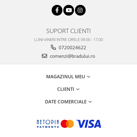
Philips
Sony
Touchscreen Huawei
SUPORT CLIENTI
Touchscreen Lenovo
Touchscreen Samsung
LUNI-VINERI INTRE ORELE 09.00 - 17.00
UTOK
0720024622
Vodafone
comenzi@bradului.ro
Vonino
Wiko
MAGAZINUL MEU
ZTE
CLIENTI
DATE COMERCIALE