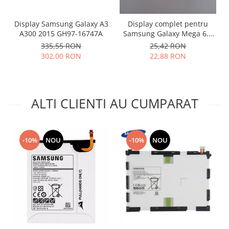
Placi de baza
Display Samsung Galaxy A3
Display complet pentru
Placa de baza Allview
A300 2015 GH97-16747A
Samsung Galaxy Mega 6.3
Alcatel
i9200 spart
335,55 RON
25,42 RON
Apple
302,00 RON
22,88 RON
Asus
HTC
Huawei
ALTI CLIENTI AU CUMPARAT
LG
Nokia
Oppo
-10%
NOU
-10%
NOU
Samsung
Sony
Rama mijloc telefon
Allview
Allview
Huawei
LG