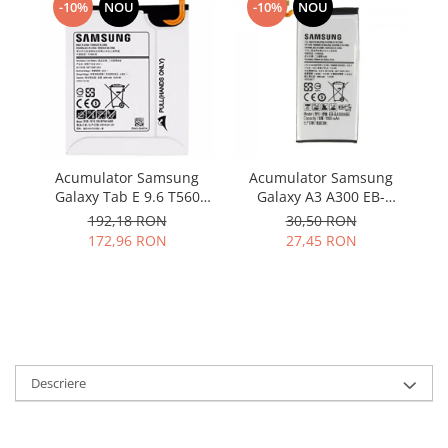
Samsung
-10%
NOU
-10%
NOU
Benzi flex
Sony
Banda tastatura
Cablu coaxial
Flex antena
Flex buton
Flex casca
Acumulator Samsung
Acumulator Samsung
Flex incarcare
Galaxy Tab E 9.6 T560
Galaxy A3 A300 EB-
Flex LCD
T561 EB-BT561ABE
BA300ABE utilizat
C
192,18 RON
30,50 RON
Flex pornire
original
172,96 RON
27,45 RON
Flex volum
Sonerie
Camera video telefon
Allview
Apple
Descriere
HTC
iPhone
LG