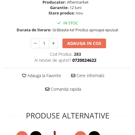
Folie scticla
Producator:
Aftermarket
Kodak
Garantie:
12 luni
Geam camera
Stare produs:
nou
Logitec
Huse
Makita
IN STOC
Laveta
Durata de livrare:
Grăbește-te! Produs aproape epuizat
Maxcom
Mufa Jack
Meizu
Pen
ADAUGA IN COS
Nokia
Periute de dinti electrice
OralB
Cod Produs:
283
Prelungitor USB
Ai nevoie de ajutor?
0720024622
Philips
Rama ras
RC LiPo
Suport MicroUSB
Adauga la Favorite
Cere informatii
Summer
Suport Sim
Toshiba
Suruburi
Comanda rapida
Ulefone
Taste
UMI
Carcasa telefon
Vodafone
Allview
PRODUSE ALTERNATIVE
Wella
Carcasa LG
Wiko Lenny
Carcasa Nokia
ZTE