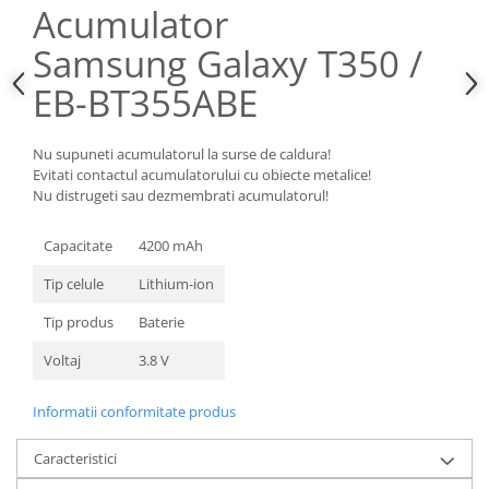
Acumulator
Nokia
Samsung Galaxy T350 /
Samsung
Sony
EB-BT355ABE
Display
Acer
Nu supuneti acumulatorul la surse de caldura!
Alcatel
Evitati contactul acumulatorului cu obiecte metalice!
Nu distrugeti sau dezmembrati acumulatorul!
Allview
Asus
Capacitate
4200 mAh
Asus
Blackberry
Tip celule
Lithium-ion
Blackview
Tip produs
Baterie
Display Oneplus
Voltaj
3.8 V
HTC
HTC
Informatii conformitate produs
Huawei
Iphone
Caracteristici
IPOD