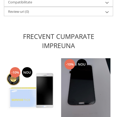
Compatibilitate
Lenovo
Review-uri
(0)
LG
Motorola
Nokia
Oppo
FRECVENT CUMPARATE
Samsung
IMPREUNA
Sony
Vodafone
Wiko
-10%
NOU
Xiaomi
-10%
NOU
ZTE
Mufa incarcare
Allview
Asus
Lenovo
Nokia
Samsung