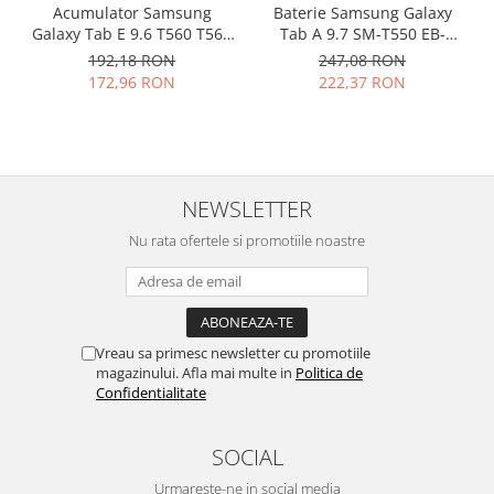
Acumulator Samsung
Baterie Samsung Galaxy
Nokia
Galaxy Tab E 9.6 T560 T561
Tab A 9.7 SM-T550 EB-
Samsung
EB-BT561ABE original
BT550ABE originala
192,18 RON
247,08 RON
Vodafone
172,96 RON
222,37 RON
Xiaomi
Touchscreen
Acer
ALCATEL
NEWSLETTER
Allview
Nu rata ofertele si promotiile noastre
Blackberry
E-BODA
Google
HTC
Vreau sa primesc newsletter cu promotiile
magazinului. Afla mai multe in
Politica de
Iphone
Confidentialitate
LG
MEIZU
SOCIAL
Motorola
Nokia
Urmareste-ne in social media