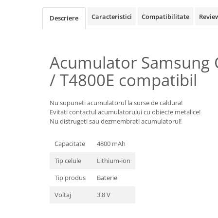
Samsung
Benzi flex
Sony
Caracteristici
Compatibilitate
Revie
Descriere
Banda tastatura
Cablu coaxial
Flex antena
Acumulator Samsung 
Flex buton
/ T4800E compatibil
Flex casca
Flex incarcare
Flex LCD
Nu supuneti acumulatorul la surse de caldura!
Flex pornire
Evitati contactul acumulatorului cu obiecte metalice!
Nu distrugeti sau dezmembrati acumulatorul!
Flex volum
Sonerie
Capacitate
4800 mAh
Camera video telefon
Tip celule
Lithium-ion
Allview
Apple
Tip produs
Baterie
HTC
Voltaj
3.8 V
iPhone
LG