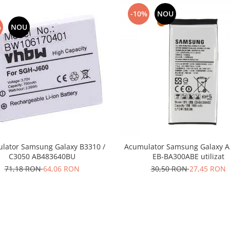
-10%
NOU
%
NOU
lator Samsung Galaxy B3310 /
Acumulator Samsung Galaxy A
C3050 AB483640BU
EB-BA300ABE utilizat
71,18 RON
64,06 RON
30,50 RON
27,45 RON