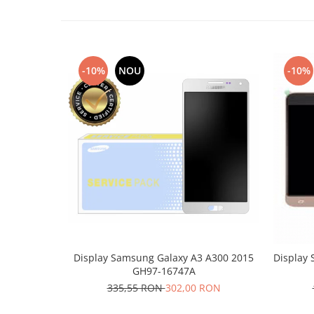
Nokia
Samsung
Vodafone
-10%
NOU
-10%
Xiaomi
Touchscreen
Acer
ALCATEL
Allview
Blackberry
E-BODA
Google
HTC
Iphone
LG
Display Samsung Galaxy A3 A300 2015
Display 
GH97-16747A
MEIZU
335,55 RON
302,00 RON
Motorola
Nokia