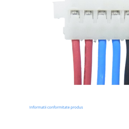
Placi de baza
Placa de baza Allview
Alcatel
Apple
Asus
HTC
Huawei
LG
Nokia
Oppo
Samsung
Sony
Rama mijloc telefon
Allview
Informatii conformitate produs
Allview
Huawei
LG