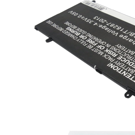
Lenovo
LG
Motorola
Nokia
Oppo
Samsung
Sony
Vodafone
Wiko
Xiaomi
ZTE
Mufa incarcare
Allview
Asus
Lenovo
Nokia
Samsung