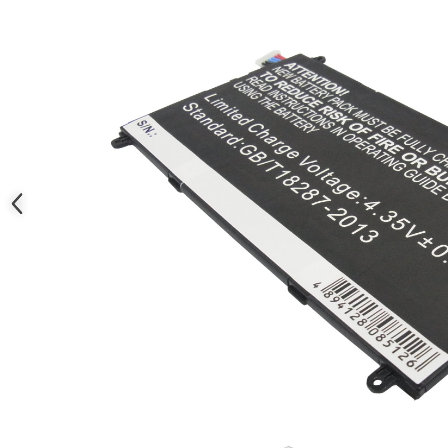
Nokia
Samsung
Sony
Display
Acer
Alcatel
Allview
Asus
Asus
Blackberry
Blackview
Display Oneplus
HTC
HTC
Huawei
Iphone
IPOD