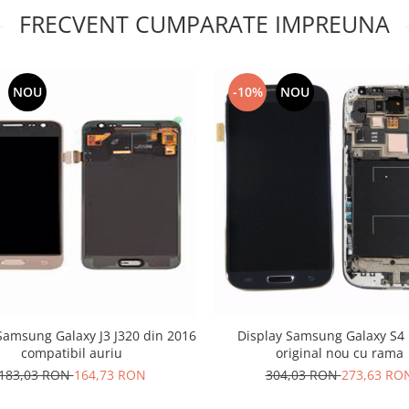
FRECVENT CUMPARATE IMPREUNA
NOU
-10%
NOU
Samsung Galaxy J3 J320 din 2016
Display Samsung Galaxy S4 
compatibil auriu
original nou cu rama
183,03 RON
164,73 RON
304,03 RON
273,63 RO