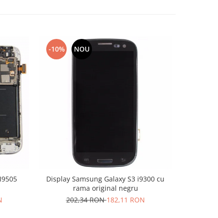
-10%
NOU
-10%
I9505
Display Samsung Galaxy S3 i9300 cu
Display co
rama original negru
M
N
202,34 RON
182,11 RON
2