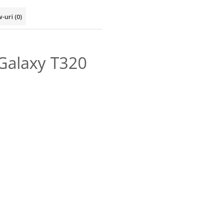
w-uri
(0)
Galaxy T320