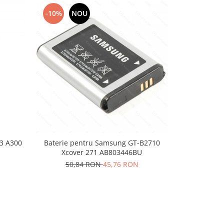
-10%
NOU
-10%
N
3 A300
Baterie pentru Samsung GT-B2710
Acumulator
Xcover 271 AB803446BU
2016 E
50,84 RON
45,76 RON
100,