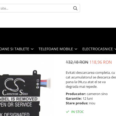
OANE SI TABLETE
TELEFOANE MOBILE
ELECTROCASNICE
132,18 RON
118,96 RON
Evitati descarcarea completa, cu
cat acumulatorul se descarca de
pana la 0%,cu atat el se va
degrada mai repede.
Producator:
cameron sino
Garantie:
12 luni
Stare produs:
nou
IN STOC