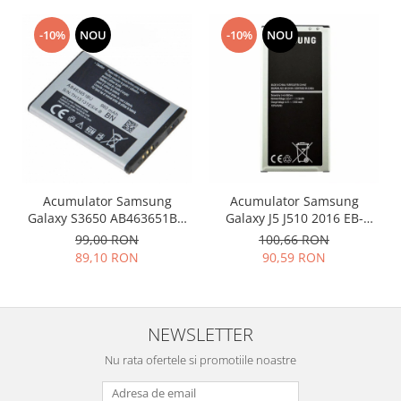
Nokia
-10%
NOU
-10%
NOU
Samsung
Vodafone
Xiaomi
Touchscreen
Acer
ALCATEL
Allview
Acumulator Samsung
Acumulator Samsung
Blackberry
Galaxy S3650 AB463651BU
Galaxy J5 J510 2016 EB-
E-BODA
960mah
BJ510BBC 3100mah
99,00 RON
100,66 RON
Google
89,10 RON
90,59 RON
HTC
Iphone
LG
NEWSLETTER
MEIZU
Nu rata ofertele si promotiile noastre
Motorola
Nokia