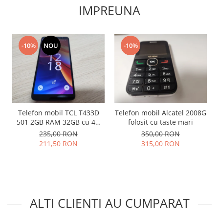
IMPREUNA
Placi de baza
Placa de baza Allview
Alcatel
-10%
NOU
-10%
Apple
Asus
HTC
Huawei
LG
Telefon mobil TCL T433D
Telefon mobil Alcatel 2008G
Nokia
501 2GB RAM 32GB cu 4G
folosit cu taste mari
Oppo
impecabil
235,00 RON
350,00 RON
Samsung
211,50 RON
315,00 RON
Sony
Rama mijloc telefon
Allview
Allview
ALTI CLIENTI AU CUMPARAT
Huawei
LG