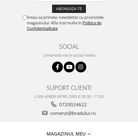
Philips
Sony
Vreau sa primesc newsletter cu promotiile
Touchscreen Huawei
magazinului. Afla mai multe in
Politica de
Confidentialitate
Touchscreen Lenovo
Touchscreen Samsung
SOCIAL
UTOK
Vodafone
Urmareste-ne in social media
Vonino
Wiko
ZTE
SUPORT CLIENTI
LUNI-VINERI INTRE ORELE 09.00 - 17.00
0720024622
comenzi@bradului.ro
MAGAZINUL MEU