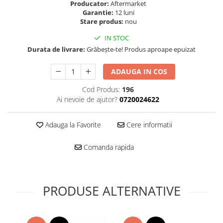
Folie scticla
Producator:
Aftermarket
Kodak
Garantie:
12 luni
Geam camera
Stare produs:
nou
Logitec
Huse
Makita
IN STOC
Laveta
Durata de livrare:
Grăbește-te! Produs aproape epuizat
Maxcom
Mufa Jack
Meizu
Pen
ADAUGA IN COS
Nokia
Periute de dinti electrice
OralB
Cod Produs:
196
Prelungitor USB
Ai nevoie de ajutor?
0720024622
Philips
Rama ras
RC LiPo
Suport MicroUSB
Adauga la Favorite
Cere informatii
Summer
Suport Sim
Toshiba
Suruburi
Comanda rapida
Ulefone
Taste
UMI
Carcasa telefon
Vodafone
Allview
PRODUSE ALTERNATIVE
Wella
Carcasa LG
Wiko Lenny
Carcasa Nokia
ZTE