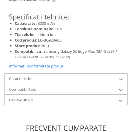
Lenovo
LG
Specificatii tehnice:
Motorola
Capacitate:
3000 mAh
Nokia
Tensiune nominala:
3.8 V
Tip celule:
Lithium-ion
Oppo
Cod produs:
EB-BG928ABE
Samsung
Stare produs:
Nou
Compatibil cu:
Samsung Galaxy S6 Edge Plus (SM-G928F /
Sony
G928A / G928T / G928V / G928P)
Vodafone
Informatii conformitate produs
Wiko
Xiaomi
Caracteristici
ZTE
Compatibilitate
Mufa incarcare
Allview
Review-uri
(0)
Asus
Lenovo
Nokia
FRECVENT CUMPARATE
Samsung