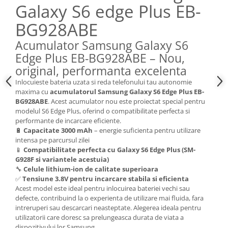
Galaxy S6 edge Plus EB-
Nokia
BG928ABE
Samsung
Sony
Acumulator Samsung Galaxy S6
Display
Edge Plus EB-BG928ABE – Nou,
Acer
original, performanta excelenta
Alcatel
Inlocuieste bateria uzata si reda telefonului tau autonomie
maxima cu
acumulatorul Samsung Galaxy S6 Edge Plus EB-
Allview
BG928ABE
. Acest acumulator nou este proiectat special pentru
Asus
modelul S6 Edge Plus, oferind o compatibilitate perfecta si
Asus
performante de incarcare eficiente.
🔋
Capacitate 3000 mAh
– energie suficienta pentru utilizare
Blackberry
intensa pe parcursul zilei
Blackview
📱
Compatibilitate perfecta cu Galaxy S6 Edge Plus (SM-
Display Oneplus
G928F si variantele acestuia)
🔧
Celule lithium-ion de calitate superioara
HTC
✅
Tensiune 3.8V pentru incarcare stabila si eficienta
HTC
Acest model este ideal pentru inlocuirea bateriei vechi sau
defecte, contribuind la o experienta de utilizare mai fluida, fara
Huawei
intreruperi sau descarcari neasteptate. Alegerea ideala pentru
Iphone
utilizatorii care doresc sa prelungeasca durata de viata a
IPOD
dispozitivului lor Samsung.