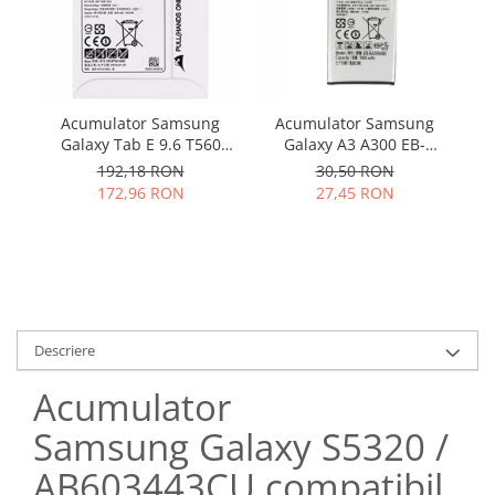
Samsung
Benzi flex
Sony
Banda tastatura
Cablu coaxial
Flex antena
Acumulator Samsung
Acumulator Samsung
Flex buton
Galaxy Tab E 9.6 T560
Galaxy A3 A300 EB-
T561 EB-BT561ABE
BA300ABE utilizat
Flex casca
192,18 RON
30,50 RON
original
172,96 RON
27,45 RON
Flex incarcare
Flex LCD
Flex pornire
Flex volum
Sonerie
Camera video telefon
Descriere
Allview
Acumulator
Apple
HTC
Samsung Galaxy S5320 /
iPhone
AB603443CU compatibil
LG