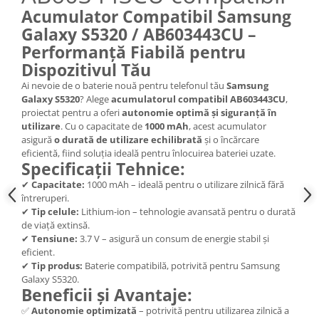
Acumulator Compatibil Samsung
Nokia
Galaxy S5320 / AB603443CU –
Samsung
Performanță Fiabilă pentru
Sony
Dispozitivul Tău
Display
Ai nevoie de o baterie nouă pentru telefonul tău
Samsung
Acer
Galaxy S5320
? Alege
acumulatorul compatibil AB603443CU
,
Alcatel
proiectat pentru a oferi
autonomie optimă și siguranță în
utilizare
. Cu o capacitate de
1000 mAh
, acest acumulator
Allview
asigură
o durată de utilizare echilibrată
și o încărcare
Asus
eficientă, fiind soluția ideală pentru înlocuirea bateriei uzate.
Specificații Tehnice:
Asus
✔
Capacitate:
1000 mAh – ideală pentru o utilizare zilnică fără
Blackberry
întreruperi.
Blackview
✔
Tip celule:
Lithium-ion – tehnologie avansată pentru o durată
Display Oneplus
de viață extinsă.
✔
Tensiune:
3.7 V – asigură un consum de energie stabil și
HTC
eficient.
HTC
✔
Tip produs:
Baterie compatibilă, potrivită pentru Samsung
Huawei
Galaxy S5320.
Beneficii și Avantaje:
Iphone
✅
Autonomie optimizată
– potrivită pentru utilizarea zilnică a
IPOD