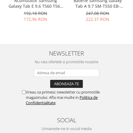
Acumulator Samsung
Baterie Samsung Galaxy
Galaxy Tab E 9.6 T560 T561
Tab A 9.7 SM-T550 EB-
Philips
EB-BT561ABE original
BT550ABE originala
192,18 RON
247,08 RON
Sony
172,96 RON
222,37 RON
Touchscreen Huawei
Touchscreen Lenovo
Touchscreen Samsung
UTOK
NEWSLETTER
Vodafone
Vonino
Nu rata ofertele si promotiile noastre
Wiko
ZTE
Vreau sa primesc newsletter cu promotiile
magazinului. Afla mai multe in
Politica de
Confidentialitate
SOCIAL
Urmareste-ne in social media