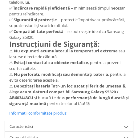
telefonului.
Lenovo
✅
Încărcare rapidă și eficientă
– minimizează timpul necesar
pentru reîncărcare.
LG
✅
Siguranță și protecție
– protecție împotriva supraîncărcării,
Motorola
supratensiunii și scurtcircuitului.
Nokia
✅
Compatibilitate perfectă
– se potrivește ideal cu Samsung
Galaxy S5320.
Oppo
Instrucțiuni de Siguranță:
Samsung
⚠
Nu expuneți acumulatorul la temperaturi extreme
sau
Sony
la surse directe de căldură.
Vodafone
⚠
Evitați contactul cu obiecte metalice
, pentru a preveni
scurtcircuitele.
Wiko
⚠
Nu perforați, modificați sau demontați bateria
, pentru a
Xiaomi
evita deteriorarea acesteia.
⚠
Depozitați bateria într-un loc uscat și ferit de umezeală.
ZTE
Alege
acumulatorul compatibil Samsung Galaxy S5320 /
Mufa incarcare
AB603443CU
și bucură-te de
o performanță de lungă durată și
siguranță maximă
pentru telefonul tău! 🚀
Allview
Asus
Informatii conformitate produs
Lenovo
Caracteristici
Nokia
Samsung
Compatibilitate