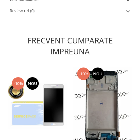
Placi de baza
Review-uri
(0)
Placa de baza Allview
Alcatel
Apple
FRECVENT CUMPARATE
Asus
HTC
IMPREUNA
Huawei
LG
Nokia
-10%
NOU
Oppo
-10%
NOU
Samsung
Sony
Rama mijloc telefon
Allview
Allview
Huawei
LG