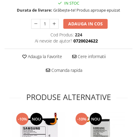
Folie scticla
IN STOC
Kodak
Geam camera
Durata de livrare:
Grăbește-te! Produs aproape epuizat
Logitec
Huse
Makita
ADAUGA IN COS
Laveta
Maxcom
Mufa Jack
Cod Produs:
224
Meizu
Pen
Ai nevoie de ajutor?
0720024622
Nokia
Periute de dinti electrice
OralB
Prelungitor USB
Adauga la Favorite
Cere informatii
Philips
Rama ras
Comanda rapida
RC LiPo
Suport MicroUSB
Summer
Suport Sim
Toshiba
Suruburi
Ulefone
PRODUSE ALTERNATIVE
Taste
UMI
Carcasa telefon
Vodafone
Allview
Wella
-10%
NOU
-10%
NOU
Carcasa LG
Wiko Lenny
Carcasa Nokia
ZTE