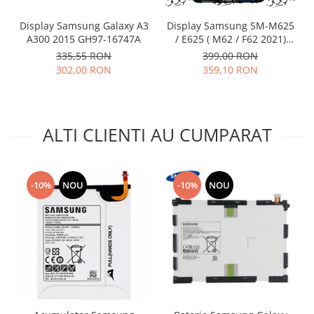
Nokia
Display Samsung Galaxy A3
Display Samsung SM-M625
Samsung
A300 2015 GH97-16747A
/ E625 ( M62 / F62 2021)
Vodafone
BLACK OLED cu rama
335,55 RON
399,00 RON
302,00 RON
359,10 RON
Xiaomi
Touchscreen
Acer
ALCATEL
ALTI CLIENTI AU CUMPARAT
Allview
Blackberry
E-BODA
-10%
NOU
-10%
NOU
Google
HTC
Iphone
LG
MEIZU
Motorola
Nokia