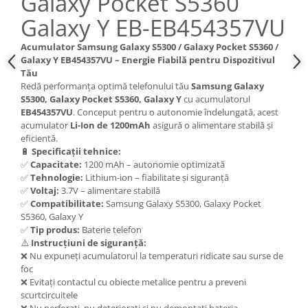
Galaxy Pocket S5360
Nokia
Galaxy Y EB-EB454357VU
Samsung
Acumulator Samsung Galaxy S5300 / Galaxy Pocket S5360 /
Sony
Galaxy Y EB454357VU – Energie Fiabilă pentru Dispozitivul
Display
Tău
Redă performanța optimă telefonului tău
Samsung Galaxy
Acer
S5300, Galaxy Pocket S5360, Galaxy Y
cu acumulatorul
Alcatel
EB454357VU
. Conceput pentru o autonomie îndelungată, acest
Allview
acumulator
Li-Ion de 1200mAh
asigură o alimentare stabilă și
eficientă.
Asus
🔋
Specificații tehnice:
Asus
✅
Capacitate:
1200 mAh – autonomie optimizată
✅
Tehnologie:
Lithium-ion – fiabilitate și siguranță
Blackberry
✅
Voltaj:
3.7V – alimentare stabilă
Blackview
✅
Compatibilitate:
Samsung Galaxy S5300, Galaxy Pocket
Display Oneplus
S5360, Galaxy Y
✅
Tip produs:
Baterie telefon
HTC
⚠️
Instrucțiuni de siguranță:
HTC
❌ Nu expuneți acumulatorul la temperaturi ridicate sau surse de
Huawei
foc
❌ Evitați contactul cu obiecte metalice pentru a preveni
Iphone
scurtcircuitele
IPOD
❌ Nu perforați, nu deteriorați și nu demontați bateria