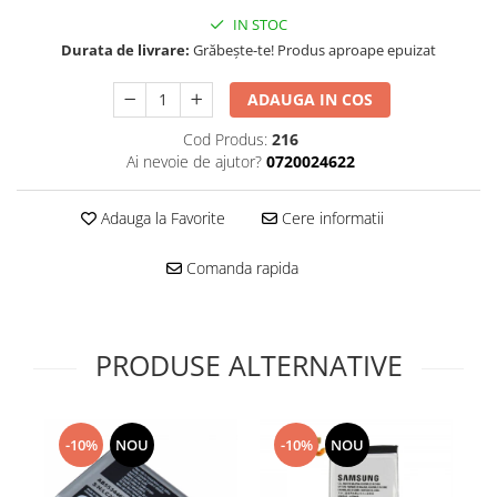
Folie scticla
IN STOC
Kodak
Geam camera
Durata de livrare:
Grăbește-te! Produs aproape epuizat
Logitec
Huse
Makita
Laveta
ADAUGA IN COS
Maxcom
Mufa Jack
Cod Produs:
216
Meizu
Pen
Ai nevoie de ajutor?
0720024622
Nokia
Periute de dinti electrice
OralB
Prelungitor USB
Adauga la Favorite
Cere informatii
Philips
Rama ras
RC LiPo
Suport MicroUSB
Comanda rapida
Summer
Suport Sim
Toshiba
Suruburi
Ulefone
Taste
PRODUSE ALTERNATIVE
UMI
Carcasa telefon
Vodafone
Allview
Wella
Carcasa LG
-10%
NOU
-10%
NOU
Wiko Lenny
Carcasa Nokia
ZTE