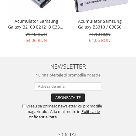
Nokia
Samsung
Acumulator Samsung
Acumulator Samsung
Vodafone
Galaxy B3310 / C3050
Galaxy B2100 E2121B C3300
Xiaomi
AB483640BU
E2120 M110 P900
71,18 RON
71,18 RON
Touchscreen
AB553446BU SWAP
64,06 RON
64,06 RON
Acer
ALCATEL
Allview
NEWSLETTER
Blackberry
Nu rata ofertele si promotiile noastre
E-BODA
Google
HTC
Iphone
Vreau sa primesc newsletter cu promotiile
LG
magazinului. Afla mai multe in
Politica de
Confidentialitate
MEIZU
Motorola
SOCIAL
Nokia