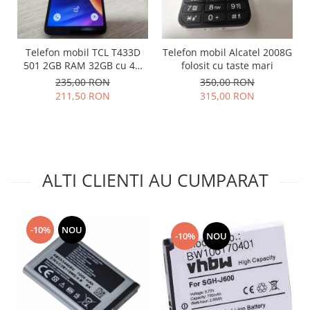
Placi de baza
Placa de baza Allview
Alcatel
Telefon mobil TCL T433D
Telefon mobil Alcatel 2008G
501 2GB RAM 32GB cu 4G
folosit cu taste mari
Apple
impecabil
235,00 RON
350,00 RON
Asus
211,50 RON
315,00 RON
HTC
Huawei
LG
Nokia
ALTI CLIENTI AU CUMPARAT
Oppo
Samsung
Sony
-10%
NOU
Rama mijloc telefon
-10%
NOU
Allview
Allview
Huawei
LG