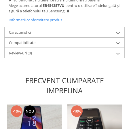
Alege acumulatorul
EB454357VU
pentru o utilizare îndelungată și
Lenovo
sigură a telefonului tău Samsung! 🔋
LG
Informatii conformitate produs
Motorola
Nokia
Caracteristici
Oppo
Compatibilitate
Samsung
Sony
Review-uri
(0)
Vodafone
Wiko
Xiaomi
FRECVENT CUMPARATE
ZTE
Mufa incarcare
IMPREUNA
Allview
Asus
-10%
NOU
-10%
Lenovo
Nokia
Samsung