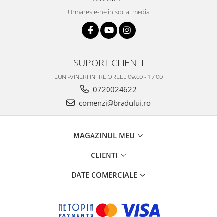
Philips
Urmareste-ne in social media
Sony
Touchscreen Huawei
Touchscreen Lenovo
SUPORT CLIENTI
Touchscreen Samsung
UTOK
LUNI-VINERI INTRE ORELE 09.00 - 17.00
Vodafone
0720024622
Vonino
comenzi@bradului.ro
Wiko
ZTE
MAGAZINUL MEU
CLIENTI
DATE COMERCIALE