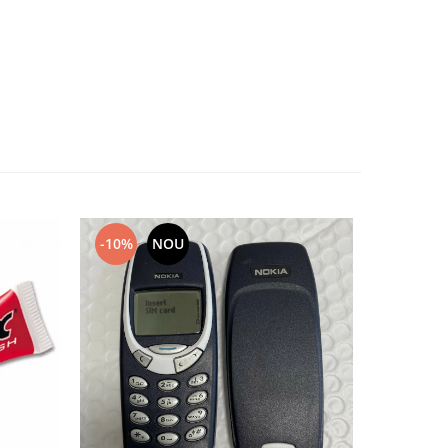
-10%
NOU
-10%