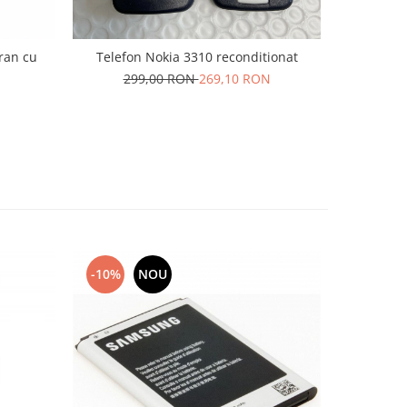
cran cu
Telefon Nokia 3310 reconditionat
Acumulat
299,00 RON
269,10 RON
6
-10%
NOU
-10%