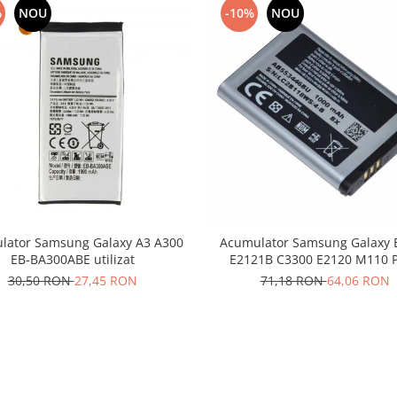
%
NOU
-10%
NOU
lator Samsung Galaxy A3 A300
Acumulator Samsung Galaxy 
EB-BA300ABE utilizat
E2121B C3300 E2120 M110 
AB553446BU SWAP
30,50 RON
27,45 RON
71,18 RON
64,06 RON