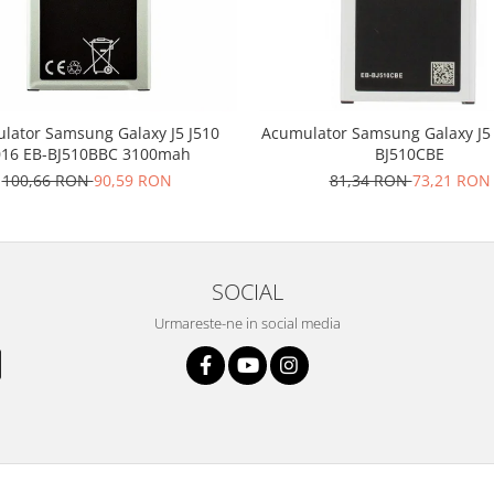
lator Samsung Galaxy J5 J510
Acumulator Samsung Galaxy J5
016 EB-BJ510BBC 3100mah
BJ510CBE
100,66 RON
90,59 RON
81,34 RON
73,21 RON
SOCIAL
Urmareste-ne in social media