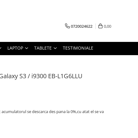
0720024622
0,00
LAPTOP
TABLETE
TESTIMONIALE
alaxy S3 / i9300 EB-L1G6LLU
t acumulatorul se descarca des pana la 0%,cu atat el se va