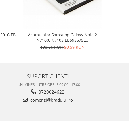
 2016 EB-
Acumulator Samsung Galaxy Note 2
Acumulat
N7100, N7105 EB595675LU
100,66 RON
90,59 RON
8
SUPORT CLIENTI
LUNI-VINERI INTRE ORELE 09.00 - 17.00
0720024622
comenzi@bradului.ro