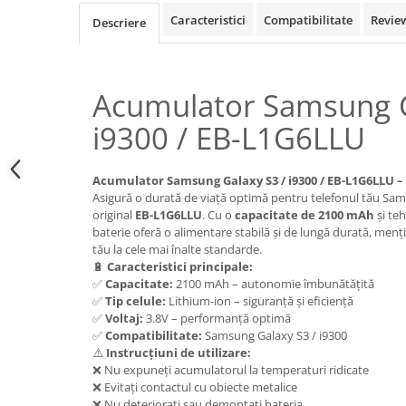
Samsung
Benzi flex
Caracteristici
Compatibilitate
Revie
Descriere
Sony
Banda tastatura
Cablu coaxial
Flex antena
Acumulator Samsung G
Flex buton
i9300 / EB-L1G6LLU
Flex casca
Flex incarcare
Acumulator Samsung Galaxy S3 / i9300 / EB-L1G6LLU – 
Flex LCD
Asigură o durată de viață optimă pentru telefonul tău Sa
Flex pornire
original
EB-L1G6LLU
. Cu o
capacitate de 2100 mAh
și te
Flex volum
baterie oferă o alimentare stabilă și de lungă durată, men
tău la cele mai înalte standarde.
Sonerie
🔋
Caracteristici principale:
Camera video telefon
✅
Capacitate:
2100 mAh – autonomie îmbunătățită
✅
Tip celule:
Lithium-ion – siguranță și eficiență
Allview
✅
Voltaj:
3.8V – performanță optimă
Apple
✅
Compatibilitate:
Samsung Galaxy S3 / i9300
⚠️
Instrucțiuni de utilizare:
HTC
❌ Nu expuneți acumulatorul la temperaturi ridicate
iPhone
❌ Evitați contactul cu obiecte metalice
LG
❌ Nu deteriorați sau demontați bateria