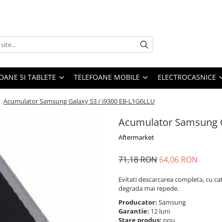
OANE SI TABLETE
TELEFOANE MOBILE
ELECTROCASNICE
/
Acumulator Samsung Galaxy S3 / i9300 EB-L1G6LLU
Acumulator Samsung G
Aftermarket
71,18 RON
64,06 RON
Evitati descarcarea completa, cu ca
degrada mai repede.
Producator:
Samsung
Garantie:
12 luni
Stare produs:
nou