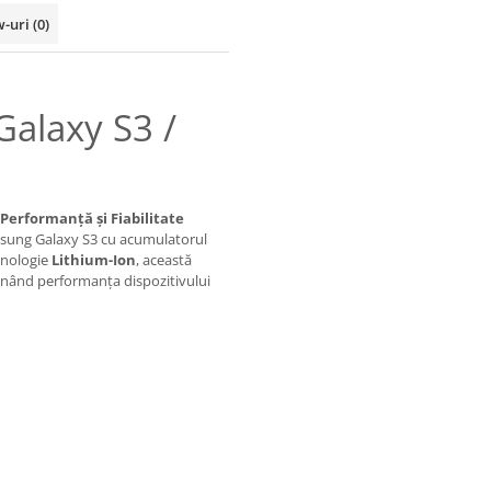
w-uri
(0)
alaxy S3 /
Performanță și Fiabilitate
msung Galaxy S3 cu acumulatorul
hnologie
Lithium-Ion
, această
ținând performanța dispozitivului