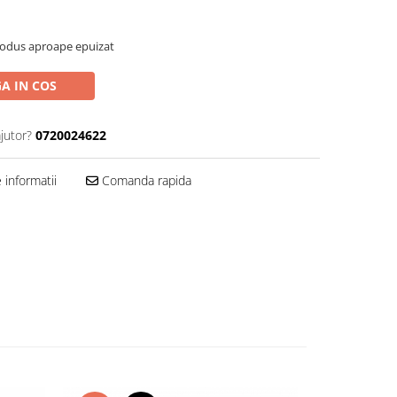
rodus aproape epuizat
A IN COS
jutor?
0720024622
informatii
Comanda rapida