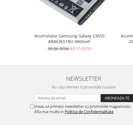
Placi de baza
Placa de baza Allview
Alcatel
Apple
Acumulator Samsung Galaxy S3650
Acumu
Asus
AB463651BU 960mah
2
HTC
99,00 RON
89,10 RON
Huawei
LG
Nokia
Oppo
NEWSLETTER
Samsung
Nu rata ofertele si promotiile noastre
Sony
Rama mijloc telefon
Vreau sa primesc newsletter cu promotiile magazinului.
Allview
Afla mai multe in
Politica de Confidentialitate
Allview
Huawei
LG