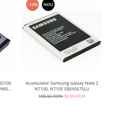
-10%
NOU
-10%
N
B2100
Acumulator Samsung Galaxy Note 2
Acumulator 
P900
N7100, N7105 EB595675LU
100,66 RON
90,59 RON
81,