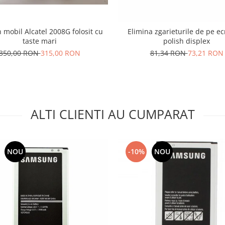
 mobil Alcatel 2008G folosit cu
Elimina zgarieturile de pe e
taste mari
polish displex
350,00 RON
315,00 RON
81,34 RON
73,21 RON
ALTI CLIENTI AU CUMPARAT
NOU
-10%
NOU