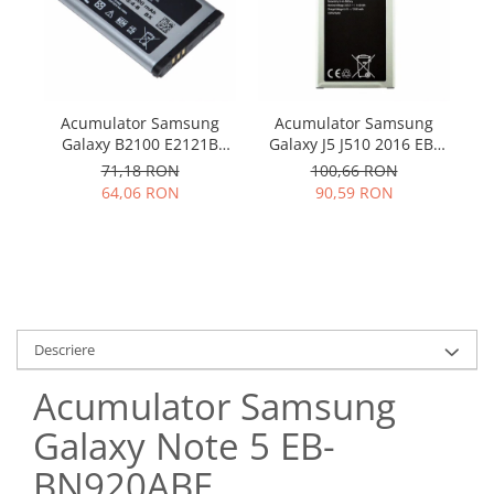
Samsung
Benzi flex
Sony
Banda tastatura
Cablu coaxial
Flex antena
Acumulator Samsung
Acumulator Samsung
Flex buton
Galaxy B2100 E2121B
Galaxy J5 J510 2016 EB-
C3300 E2120 M110 P900
BJ510BBC 3100mah
Flex casca
71,18 RON
100,66 RON
AB553446BU SWAP
64,06 RON
90,59 RON
Flex incarcare
Flex LCD
Flex pornire
Flex volum
Sonerie
Camera video telefon
Descriere
Allview
Acumulator Samsung
Apple
HTC
Galaxy Note 5 EB-
iPhone
BN920ABE
LG