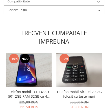
Compatibilitate
Lenovo
Review-uri
(0)
LG
Motorola
Nokia
Oppo
FRECVENT CUMPARATE
Samsung
IMPREUNA
Sony
Vodafone
Wiko
-10%
NOU
-10%
Xiaomi
ZTE
Mufa incarcare
Allview
Asus
Telefon mobil TCL T433D
Telefon mobil Alcatel 2008G
Lenovo
501 2GB RAM 32GB cu 4G
folosit cu taste mari
Nokia
impecabil
235,00 RON
350,00 RON
Samsung
211,50 RON
315,00 RON