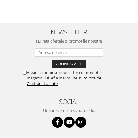
Nokia
Samsung
Vodafone
NEWSLETTER
Xiaomi
Touchscreen
Nu rata ofertele si promotiile noastre
Acer
ALCATEL
Allview
Blackberry
Vreau sa primesc newsletter cu promotiile
magazinului. Afla mai multe in
Politica de
E-BODA
Confidentialitate
Google
HTC
SOCIAL
Iphone
Urmareste-ne in social media
LG
MEIZU
Motorola
Nokia