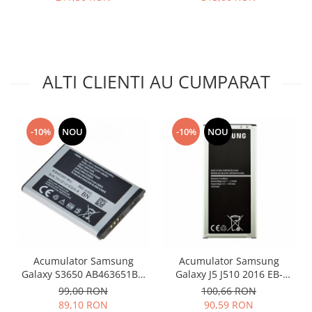
Placi de baza
Placa de baza Allview
Alcatel
Apple
ALTI CLIENTI AU CUMPARAT
Asus
HTC
Huawei
-10%
NOU
-10%
NOU
LG
Nokia
Oppo
Samsung
Sony
Rama mijloc telefon
Allview
Acumulator Samsung
Acumulator Samsung
Allview
Galaxy S3650 AB463651BU
Galaxy J5 J510 2016 EB-
960mah
BJ510BBC 3100mah
99,00 RON
100,66 RON
Huawei
89,10 RON
90,59 RON
LG