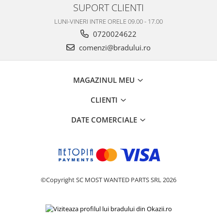
SUPORT CLIENTI
Philips
LUNI-VINERI INTRE ORELE 09.00 - 17.00
Sony
0720024622
Touchscreen Huawei
comenzi@bradului.ro
Touchscreen Lenovo
Touchscreen Samsung
UTOK
MAGAZINUL MEU
Vodafone
Vonino
CLIENTI
Wiko
DATE COMERCIALE
ZTE
©Copyright SC MOST WANTED PARTS SRL 2026