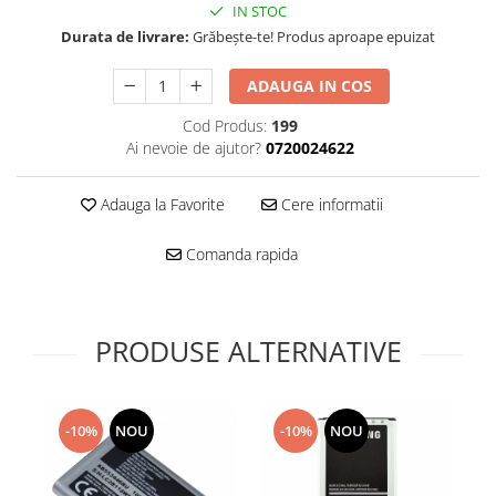
Folie scticla
IN STOC
Kodak
Geam camera
Durata de livrare:
Grăbește-te! Produs aproape epuizat
Logitec
Huse
Makita
ADAUGA IN COS
Laveta
Maxcom
Mufa Jack
Cod Produs:
199
Meizu
Pen
Ai nevoie de ajutor?
0720024622
Nokia
Periute de dinti electrice
OralB
Prelungitor USB
Adauga la Favorite
Cere informatii
Philips
Rama ras
Comanda rapida
RC LiPo
Suport MicroUSB
Summer
Suport Sim
Toshiba
Suruburi
Ulefone
PRODUSE ALTERNATIVE
Taste
UMI
Carcasa telefon
Vodafone
Allview
Wella
-10%
NOU
-10%
NOU
Carcasa LG
Wiko Lenny
Carcasa Nokia
ZTE