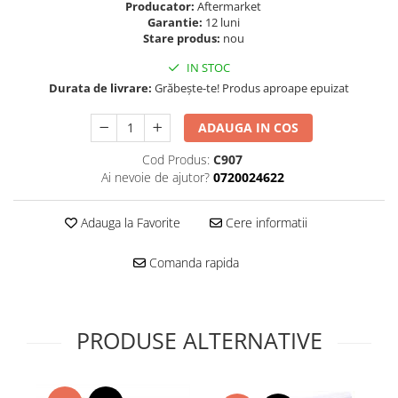
Folie scticla
Producator:
Aftermarket
Kodak
Garantie:
12 luni
Geam camera
Stare produs:
nou
Logitec
Huse
Makita
IN STOC
Laveta
Durata de livrare:
Grăbește-te! Produs aproape epuizat
Maxcom
Mufa Jack
Meizu
Pen
ADAUGA IN COS
Nokia
Periute de dinti electrice
OralB
Cod Produs:
C907
Prelungitor USB
Ai nevoie de ajutor?
0720024622
Philips
Rama ras
RC LiPo
Suport MicroUSB
Adauga la Favorite
Cere informatii
Summer
Suport Sim
Toshiba
Suruburi
Comanda rapida
Ulefone
Taste
UMI
Carcasa telefon
Vodafone
Allview
PRODUSE ALTERNATIVE
Wella
Carcasa LG
Wiko Lenny
Carcasa Nokia
ZTE