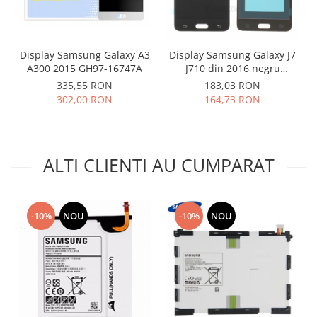
Nokia
Samsung
Vodafone
Display Samsung Galaxy A3
Display Samsung Galaxy J7
A300 2015 GH97-16747A
J710 din 2016 negru
Xiaomi
compatibil
335,55 RON
183,03 RON
Touchscreen
302,00 RON
164,73 RON
Acer
ALCATEL
Allview
ALTI CLIENTI AU CUMPARAT
Blackberry
E-BODA
Google
-10%
NOU
-10%
NOU
HTC
Iphone
LG
MEIZU
Motorola
Nokia