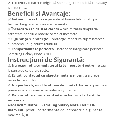
✔
Tip produs:
Baterie originală Samsung, compatibilă cu Galaxy
Lenovo
Note 3 NEO.
Beneficii și Avantaje:
LG
Motorola
✅
Autonomie extinsă
– permite utilizarea telefonului pe
termen lung fără reîncărcare frecventă.
Nokia
✅
Încărcare rapidă și eficientă
– minimizează timpul de
Oppo
așteptare pentru o baterie complet încărcată.
✅
Siguranță și protecție
– protecție împotriva supraîncărcării,
Samsung
supratensiunii și scurtcircuitului.
Sony
✅
Compatibilitate perfectă
– bateria se integrează perfect cu
Vodafone
Samsung Galaxy Note 3 NEO.
Instrucțiuni de Siguranță:
Wiko
⚠
Nu expuneți acumulatorul la temperaturi extreme
sau
Xiaomi
la surse de căldură directe.
ZTE
⚠
Evitați contactul cu obiecte metalice
, pentru a preveni
Mufa incarcare
riscurile de scurtcircuit.
⚠
Nu perforați, modificați sau demontați bateria
, pentru a
Allview
preveni deteriorarea și riscurile de siguranță.
Asus
⚠
Depozitați acumulatorul într-un loc uscat și ferit de
umezeală.
Lenovo
Alege
acumulatorul Samsung Galaxy Note 3 NEO EB-
Nokia
BN750BBE
pentru
performanță de încredere
și
siguranță
maximă! 🚀🔋
Samsung