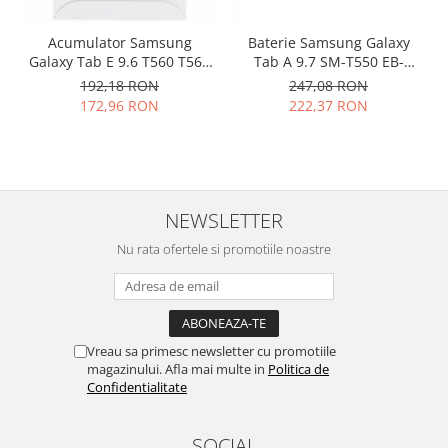
Philips
Acumulator Samsung
Baterie Samsung Galaxy
Sony
Galaxy Tab E 9.6 T560 T561
Tab A 9.7 SM-T550 EB-
Touchscreen Huawei
EB-BT561ABE original
BT550ABE originala
192,18 RON
247,08 RON
Touchscreen Lenovo
172,96 RON
222,37 RON
Touchscreen Samsung
UTOK
Vodafone
Vonino
NEWSLETTER
Wiko
Nu rata ofertele si promotiile noastre
ZTE
Vreau sa primesc newsletter cu promotiile
magazinului. Afla mai multe in
Politica de
Confidentialitate
SOCIAL