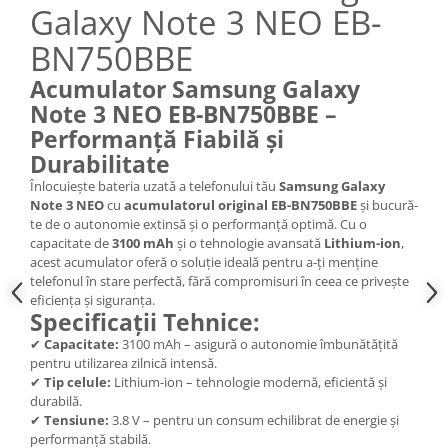
Galaxy Note 3 NEO EB-
Nokia
BN750BBE
Samsung
Sony
Acumulator Samsung Galaxy
Display
Note 3 NEO EB-BN750BBE –
Acer
Performanță Fiabilă și
Alcatel
Durabilitate
Allview
Înlocuiește bateria uzată a telefonului tău
Samsung Galaxy
Note 3 NEO
cu
acumulatorul original EB-BN750BBE
și bucură-
Asus
te de o autonomie extinsă și o performanță optimă. Cu o
Asus
capacitate de
3100 mAh
și o tehnologie avansată
Lithium-ion
,
Blackberry
acest acumulator oferă o soluție ideală pentru a-ți menține
telefonul în stare perfectă, fără compromisuri în ceea ce privește
Blackview
eficiența și siguranța.
Display Oneplus
Specificații Tehnice:
HTC
✔
Capacitate:
3100 mAh – asigură o autonomie îmbunătățită
pentru utilizarea zilnică intensă.
HTC
✔
Tip celule:
Lithium-ion – tehnologie modernă, eficientă și
Huawei
durabilă.
Iphone
✔
Tensiune:
3.8 V – pentru un consum echilibrat de energie și
performanță stabilă.
IPOD