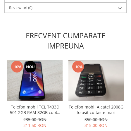
Lenovo
Review-uri
(0)
LG
Motorola
Nokia
FRECVENT CUMPARATE
Oppo
IMPREUNA
Samsung
Sony
Vodafone
Wiko
-10%
NOU
-10%
Xiaomi
ZTE
Mufa incarcare
Allview
Asus
Telefon mobil TCL T433D
Telefon mobil Alcatel 2008G
501 2GB RAM 32GB cu 4G
folosit cu taste mari
Lenovo
impecabil
235,00 RON
350,00 RON
Nokia
211,50 RON
315,00 RON
Samsung