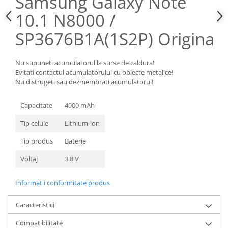
Samsung Galaxy Note
Nokia
10.1 N8000 /
Samsung
SP3676B1A(1S2P) Original
Sony
Display
Nu supuneti acumulatorul la surse de caldura!
Acer
Evitati contactul acumulatorului cu obiecte metalice!
Alcatel
Nu distrugeti sau dezmembrati acumulatorul!
Allview
Capacitate
4900 mAh
Asus
Asus
Tip celule
Lithium-ion
Blackberry
Tip produs
Baterie
Blackview
Display Oneplus
Voltaj
3.8 V
HTC
Informatii conformitate produs
HTC
Huawei
Caracteristici
Iphone
Compatibilitate
IPOD