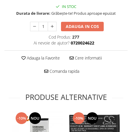
Folie scticla
IN STOC
Kodak
Geam camera
Durata de livrare:
Grăbește-te! Produs aproape epuizat
Logitec
Huse
Makita
Laveta
ADAUGA IN COS
Maxcom
Mufa Jack
Cod Produs:
277
Meizu
Pen
Ai nevoie de ajutor?
0720024622
Nokia
Periute de dinti electrice
OralB
Prelungitor USB
Adauga la Favorite
Cere informatii
Philips
Rama ras
RC LiPo
Suport MicroUSB
Comanda rapida
Summer
Suport Sim
Toshiba
Suruburi
Ulefone
Taste
PRODUSE ALTERNATIVE
UMI
Carcasa telefon
Vodafone
Allview
Wella
Carcasa LG
-10%
NOU
-10%
NOU
Wiko Lenny
Carcasa Nokia
ZTE