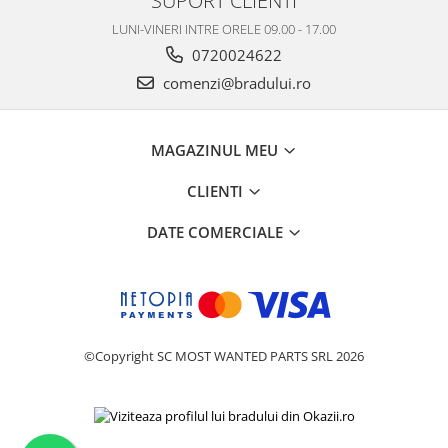
SUPORT CLIENTI
Philips
LUNI-VINERI INTRE ORELE 09.00 - 17.00
Sony
0720024622
Touchscreen Huawei
comenzi@bradului.ro
Touchscreen Lenovo
Touchscreen Samsung
MAGAZINUL MEU
UTOK
Vodafone
CLIENTI
Vonino
Wiko
DATE COMERCIALE
ZTE
©Copyright SC MOST WANTED PARTS SRL 2026