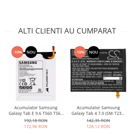
Placi de baza
Placa de baza Allview
Alcatel
ALTI CLIENTI AU CUMPARAT
Apple
Asus
HTC
-10%
NOU
-10%
NOU
Huawei
LG
Nokia
Oppo
Samsung
Sony
Rama mijloc telefon
Acumulator Samsung
Acumulator Samsung
Allview
Galaxy Tab E 9.6 T560 T561
Galaxy Tab 4 7.0 (SM-T230,
Allview
EB-BT561ABE original
SM-T231, SM-T235) EB-
192,18 RON
142,35 RON
BT230FBE GH43-04176A
Huawei
172,96 RON
128,12 RON
LG