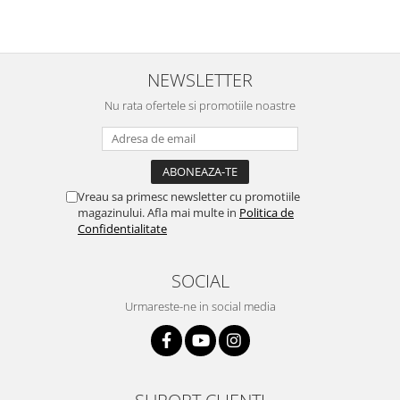
Nokia
Samsung
Vodafone
NEWSLETTER
Xiaomi
Nu rata ofertele si promotiile noastre
Touchscreen
Acer
ALCATEL
Allview
Vreau sa primesc newsletter cu promotiile
Blackberry
magazinului. Afla mai multe in
Politica de
Confidentialitate
E-BODA
Google
SOCIAL
HTC
Iphone
Urmareste-ne in social media
LG
MEIZU
Motorola
Nokia