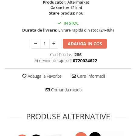
Folie scticla
Producator:
Aftermarket
Kodak
Garantie:
12 luni
Geam camera
Stare produs:
nou
Logitec
Huse
Makita
IN STOC
Laveta
Durata de livrare:
Livrare rapidă din stoc (24-48h)
Maxcom
Mufa Jack
Meizu
Pen
ADAUGA IN COS
Nokia
Periute de dinti electrice
OralB
Cod Produs:
286
Prelungitor USB
Ai nevoie de ajutor?
0720024622
Philips
Rama ras
RC LiPo
Suport MicroUSB
Adauga la Favorite
Cere informatii
Summer
Suport Sim
Toshiba
Suruburi
Comanda rapida
Ulefone
Taste
UMI
Carcasa telefon
Vodafone
Allview
PRODUSE ALTERNATIVE
Wella
Carcasa LG
Wiko Lenny
Carcasa Nokia
ZTE