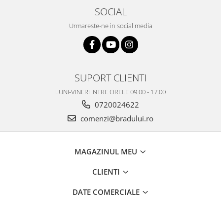
SOCIAL
Philips
Sony
Urmareste-ne in social media
Touchscreen Huawei
Touchscreen Lenovo
Touchscreen Samsung
UTOK
SUPORT CLIENTI
Vodafone
LUNI-VINERI INTRE ORELE 09.00 - 17.00
Vonino
0720024622
Wiko
comenzi@bradului.ro
ZTE
MAGAZINUL MEU
CLIENTI
DATE COMERCIALE