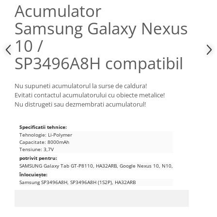
Acumulator
Nokia
Samsung Galaxy Nexus
Samsung
Sony
10 /
Display
SP3496A8H compatibil
Acer
Alcatel
Nu supuneti acumulatorul la surse de caldura!
Allview
Evitati contactul acumulatorului cu obiecte metalice!
Asus
Nu distrugeti sau dezmembrati acumulatorul!
Asus
Blackberry
Specificatii tehnice:
Tehnologie: Li-Polymer
Blackview
Capacitate: 8000mAh
Tensiune: 3,7V
Display Oneplus
potrivit pentru:
HTC
SAMSUNG Galaxy Tab GT-P8110, HA32ARB, Google Nexus 10, N10,
înlocuiește:
HTC
Samsung SP3496A8H, SP3496A8H (1S2P), HA32ARB
Huawei
Iphone
IPOD