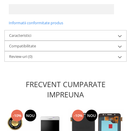
Lenovo
LG
Motorola
Informatii conformitate produs
Nokia
Caracteristici
Oppo
Samsung
Compatibilitate
Sony
Review-uri
(0)
Vodafone
Wiko
Xiaomi
ZTE
FRECVENT CUMPARATE
Mufa incarcare
IMPREUNA
Allview
Asus
Lenovo
-10%
NOU
-10%
NOU
Nokia
Samsung