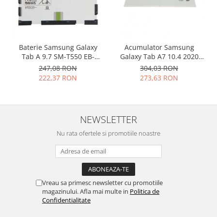
Nokia
Samsung
Vodafone
Baterie Samsung Galaxy
Acumulator Samsung
Xiaomi
Tab A 9.7 SM-T550 EB-
Galaxy Tab A7 10.4 2020
Touchscreen
BT550ABE originala
SM-T500 SM-T505 SCUD-
247,08 RON
304,03 RON
WT-N19 7040mAh GH81-
Acer
222,37 RON
273,63 RON
19691A
ALCATEL
Allview
Blackberry
NEWSLETTER
E-BODA
Nu rata ofertele si promotiile noastre
Google
HTC
Iphone
LG
Vreau sa primesc newsletter cu promotiile
MEIZU
magazinului. Afla mai multe in
Politica de
Confidentialitate
Motorola
Nokia