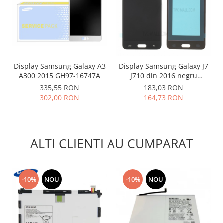
Placi de baza
Placa de baza Allview
Alcatel
Apple
Asus
Display Samsung Galaxy A3
Display Samsung Galaxy J7
A300 2015 GH97-16747A
J710 din 2016 negru
HTC
compatibil
335,55 RON
183,03 RON
Huawei
302,00 RON
164,73 RON
LG
Nokia
Oppo
ALTI CLIENTI AU CUMPARAT
Samsung
Sony
Rama mijloc telefon
-10%
NOU
-10%
NOU
Allview
Allview
Huawei
LG