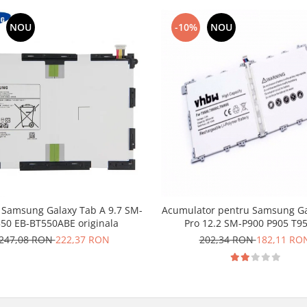
NOU
-10%
NOU
 Samsung Galaxy Tab A 9.7 SM-
Acumulator pentru Samsung Ga
50 EB-BT550ABE originala
Pro 12.2 SM-P900 P905 T9
247,08 RON
222,37 RON
202,34 RON
182,11 RO