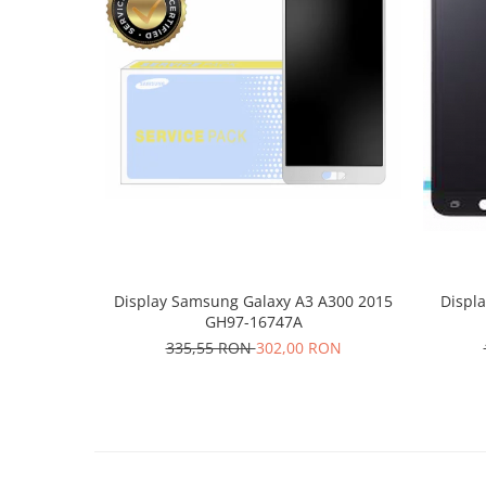
Lenovo
LG
Motorola
Nokia
Oppo
Samsung
Sony
Vodafone
Wiko
Xiaomi
Display Samsung Galaxy A3 A300 2015
Displ
ZTE
GH97-16747A
Mufa incarcare
335,55 RON
302,00 RON
Allview
Asus
Lenovo
Nokia
Samsung