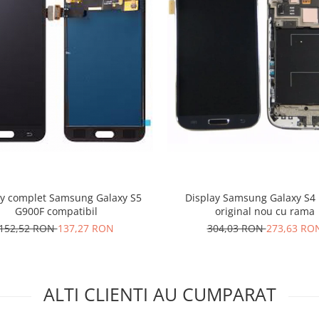
ay complet Samsung Galaxy S5
Display Samsung Galaxy S4 
G900F compatibil
original nou cu rama
152,52 RON
137,27 RON
304,03 RON
273,63 RO
ALTI CLIENTI AU CUMPARAT