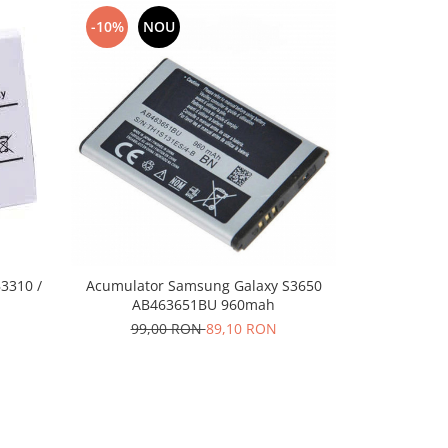
-10%
NOU
-10%
N
3310 /
Acumulator Samsung Galaxy S3650
Baterie pe
AB463651BU 960mah
Xcove
99,00 RON
89,10 RON
50,