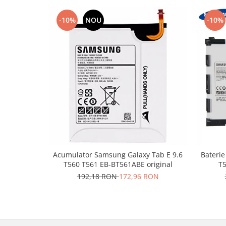
Placi de baza
-10%
NOU
-10%
Placa de baza Allview
Alcatel
Apple
Asus
HTC
Huawei
LG
Nokia
Oppo
Samsung
Acumulator Samsung Galaxy Tab E 9.6
Baterie
Sony
T560 T561 EB-BT561ABE original
T5
Rama mijloc telefon
192,18 RON
172,96 RON
Allview
Allview
Huawei
LG