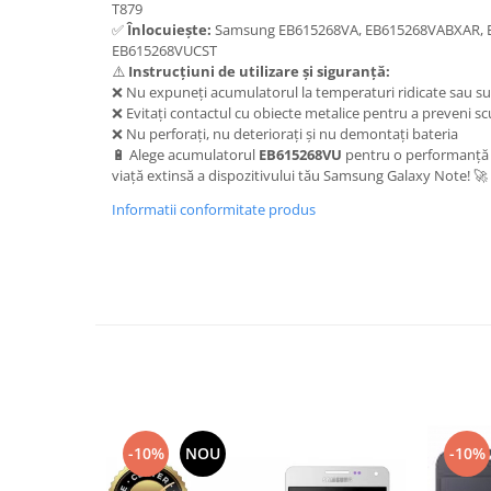
T879
Nokia
✅
Înlocuiește:
Samsung EB615268VA, EB615268VABXAR, 
EB615268VUCST
Samsung
⚠️
Instrucțiuni de utilizare și siguranță:
Sony
❌ Nu expuneți acumulatorul la temperaturi ridicate sau su
Display
❌ Evitați contactul cu obiecte metalice pentru a preveni scu
❌ Nu perforați, nu deteriorați și nu demontați bateria
Acer
🔋 Alege acumulatorul
EB615268VU
pentru o performanță 
Alcatel
viață extinsă a dispozitivului tău Samsung Galaxy Note! 🚀
Allview
Informatii conformitate produs
Asus
Asus
Blackberry
Blackview
Display Oneplus
HTC
HTC
Huawei
-10%
NOU
-10%
Iphone
IPOD