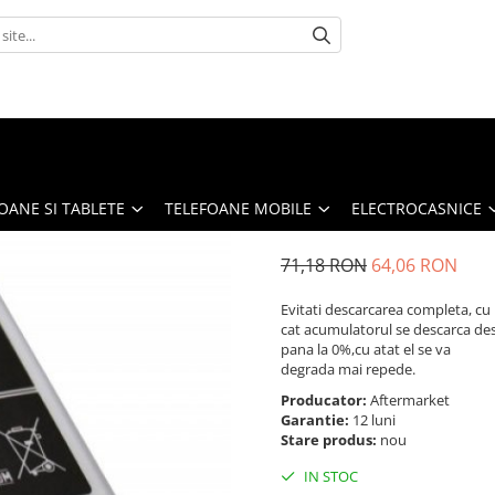
OANE SI TABLETE
TELEFOANE MOBILE
ELECTROCASNICE
71,18 RON
64,06 RON
Evitati descarcarea completa, cu
cat acumulatorul se descarca de
pana la 0%,cu atat el se va
degrada mai repede.
Producator:
Aftermarket
Garantie:
12 luni
Stare produs:
nou
IN STOC