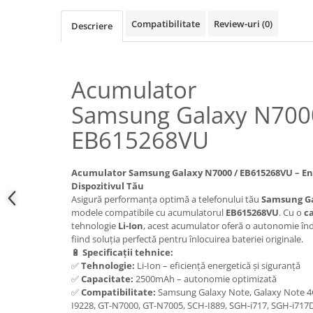
Samsung
Benzi flex
Sony
Compatibilitate
Review-uri
(0)
Descriere
Banda tastatura
Cablu coaxial
Flex antena
Acumulator
Flex buton
Samsung Galaxy N700
Flex casca
Flex incarcare
EB615268VU
Flex LCD
Flex pornire
Acumulator Samsung Galaxy N7000 / EB615268VU – Ene
Flex volum
Dispozitivul Tău
Sonerie
Asigură performanța optimă a telefonului tău
Samsung Ga
modele compatibile cu acumulatorul
EB615268VU
. Cu o
c
Camera video telefon
tehnologie
Li-Ion
, acest acumulator oferă o autonomie înde
Allview
fiind soluția perfectă pentru înlocuirea bateriei originale.
🔋
Specificații tehnice:
Apple
✅
Tehnologie:
Li-Ion – eficiență energetică și siguranță
HTC
✅
Capacitate:
2500mAh – autonomie optimizată
iPhone
✅
Compatibilitate:
Samsung Galaxy Note, Galaxy Note 4G
I9228, GT-N7000, GT-N7005, SCH-I889, SGH-i717, SGH-i717
LG