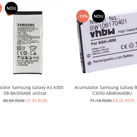
%
NOU
-10%
NOU
lator Samsung Galaxy A3 A300
Acumulator Samsung Galaxy B
EB-BA300ABE utilizat
C3050 AB483640BU
30,50 RON
27,45 RON
71,18 RON
64,06 RON