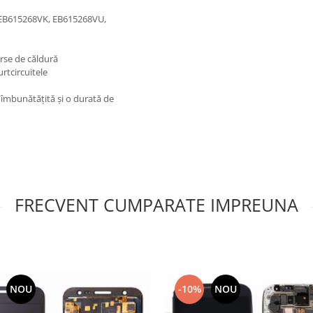
EB615268VK, EB615268VU,
rse de căldură
rtcircuitele
îmbunătățită și o durată de
FRECVENT CUMPARATE IMPREUNA
NOU
-10%
NOU