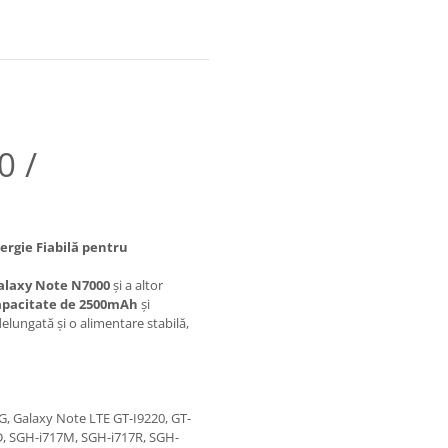
0 /
rgie Fiabilă pentru
laxy Note N7000
și a altor
apacitate de 2500mAh
și
lungată și o alimentare stabilă,
, Galaxy Note LTE GT-I9220, GT-
D, SGH-i717M, SGH-i717R, SGH-