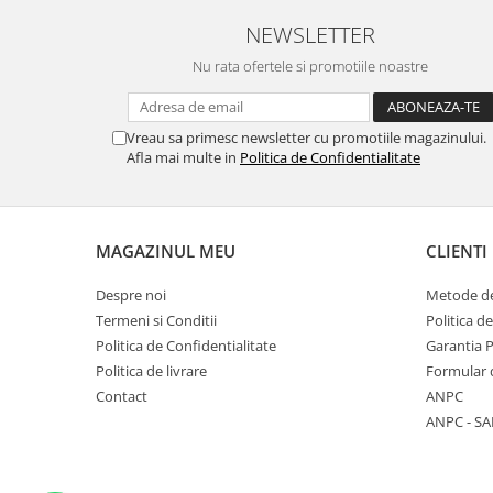
Nokia
NEWSLETTER
Samsung
Nu rata ofertele si promotiile noastre
Vodafone
Xiaomi
Vreau sa primesc newsletter cu promotiile magazinului.
Touchscreen
Afla mai multe in
Politica de Confidentialitate
Acer
ALCATEL
Allview
MAGAZINUL MEU
CLIENTI
Blackberry
E-BODA
Despre noi
Metode de
Google
Termeni si Conditii
Politica d
HTC
Politica de Confidentialitate
Garantia 
Politica de livrare
Formular 
Iphone
Contact
ANPC
LG
ANPC - SA
MEIZU
Motorola
Nokia