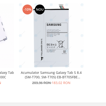
-10%
NOU
-10%
laxy Tab
Acumulator Samsung Galaxy Tab S 8.4
Baterie S
500C
(SM-T700, SM-T705) EB-BT705FBE
T580 SM-T
4900mAh GH43-04206C GH43-04206A
N
203,36 RON
183,02 RON
20