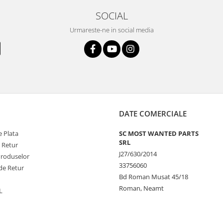
SOCIAL
Urmareste-ne in social media
DATE COMERCIALE
 Plata
SC MOST WANTED PARTS
SRL
e Retur
J27/630/2014
Produselor
33756060
de Retur
Bd Roman Musat 45/18
Roman, Neamt
L