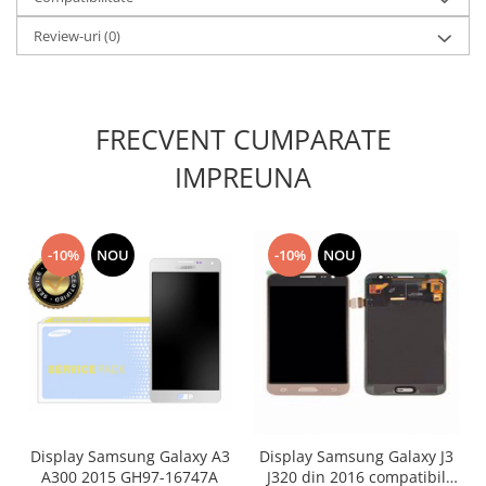
Placi de baza
Review-uri
(0)
Placa de baza Allview
Alcatel
Apple
FRECVENT CUMPARATE
Asus
HTC
IMPREUNA
Huawei
LG
Nokia
-10%
NOU
-10%
NOU
Oppo
Samsung
Sony
Rama mijloc telefon
Allview
Allview
Huawei
Display Samsung Galaxy A3
Display Samsung Galaxy J3
A300 2015 GH97-16747A
J320 din 2016 compatibil
LG