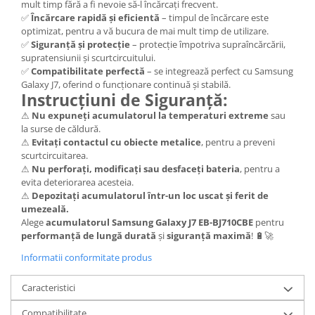
mult timp fără a fi nevoie să-l încărcați frecvent.
Lenovo
✅
Încărcare rapidă și eficientă
– timpul de încărcare este
optimizat, pentru a vă bucura de mai mult timp de utilizare.
LG
✅
Siguranță și protecție
– protecție împotriva supraîncărcării,
Motorola
supratensiunii și scurtcircuitului.
Nokia
✅
Compatibilitate perfectă
– se integrează perfect cu Samsung
Galaxy J7, oferind o funcționare continuă și stabilă.
Oppo
Instrucțiuni de Siguranță:
Samsung
⚠
Nu expuneți acumulatorul la temperaturi extreme
sau
Sony
la surse de căldură.
Vodafone
⚠
Evitați contactul cu obiecte metalice
, pentru a preveni
scurtcircuitarea.
Wiko
⚠
Nu perforați, modificați sau desfaceți bateria
, pentru a
Xiaomi
evita deteriorarea acesteia.
⚠
Depozitați acumulatorul într-un loc uscat și ferit de
ZTE
umezeală.
Mufa incarcare
Alege
acumulatorul Samsung Galaxy J7 EB-BJ710CBE
pentru
performanță de lungă durată
și
siguranță maximă
! 🔋🚀
Allview
Asus
Informatii conformitate produs
Lenovo
Caracteristici
Nokia
Samsung
Compatibilitate