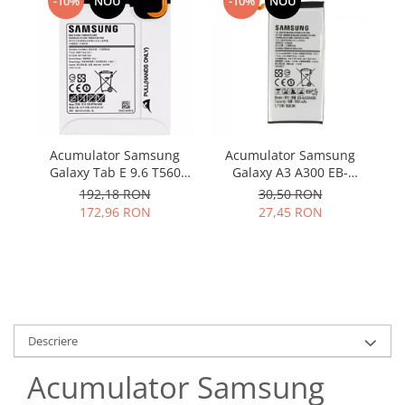
Samsung
-10%
NOU
-10%
NOU
Benzi flex
Sony
Banda tastatura
Cablu coaxial
Flex antena
Flex buton
Flex casca
Acumulator Samsung
Acumulator Samsung
Flex incarcare
Galaxy Tab E 9.6 T560
Galaxy A3 A300 EB-
Flex LCD
T561 EB-BT561ABE
BA300ABE utilizat
C
192,18 RON
30,50 RON
original
Flex pornire
172,96 RON
27,45 RON
Flex volum
Sonerie
Camera video telefon
Allview
Apple
Descriere
HTC
Acumulator Samsung
iPhone
LG