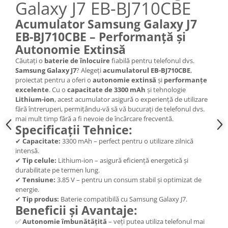
Galaxy J7 EB-BJ710CBE
Nokia
Acumulator Samsung Galaxy J7
Samsung
EB-BJ710CBE – Performanță și
Sony
Autonomie Extinsă
Display
Căutați o
baterie de înlocuire
fiabilă pentru telefonul dvs.
Acer
Samsung Galaxy J7
? Alegeți
acumulatorul EB-BJ710CBE
,
Alcatel
proiectat pentru a oferi o
autonomie extinsă
și
performanțe
excelente
. Cu o
capacitate de 3300 mAh
și tehnologie
Allview
Lithium-ion
, acest acumulator asigură o experiență de utilizare
Asus
fără întreruperi, permițându-vă să vă bucurați de telefonul dvs.
mai mult timp fără a fi nevoie de încărcare frecventă.
Asus
Specificații Tehnice:
Blackberry
✔
Capacitate:
3300 mAh – perfect pentru o utilizare zilnică
Blackview
intensă.
Display Oneplus
✔
Tip celule:
Lithium-ion – asigură eficiență energetică și
durabilitate pe termen lung.
HTC
✔
Tensiune:
3.85 V – pentru un consum stabil și optimizat de
HTC
energie.
Huawei
✔
Tip produs:
Baterie compatibilă cu Samsung Galaxy J7.
Beneficii și Avantaje:
Iphone
✅
Autonomie îmbunătățită
– veți putea utiliza telefonul mai
IPOD