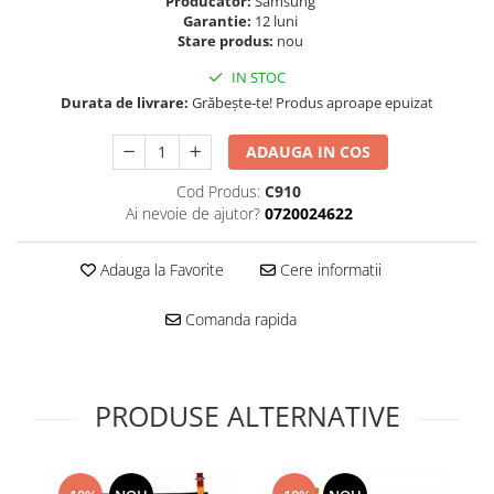
Producator:
Samsung
Folie scticla
Garantie:
12 luni
Kodak
Geam camera
Stare produs:
nou
Logitec
Huse
IN STOC
Makita
Laveta
Durata de livrare:
Grăbește-te! Produs aproape epuizat
Maxcom
Mufa Jack
Meizu
Pen
ADAUGA IN COS
Nokia
Periute de dinti electrice
Cod Produs:
C910
OralB
Prelungitor USB
Ai nevoie de ajutor?
0720024622
Philips
Rama ras
RC LiPo
Suport MicroUSB
Adauga la Favorite
Cere informatii
Summer
Suport Sim
Toshiba
Suruburi
Comanda rapida
Ulefone
Taste
UMI
Carcasa telefon
Vodafone
PRODUSE ALTERNATIVE
Allview
Wella
Carcasa LG
Wiko Lenny
Carcasa Nokia
ZTE