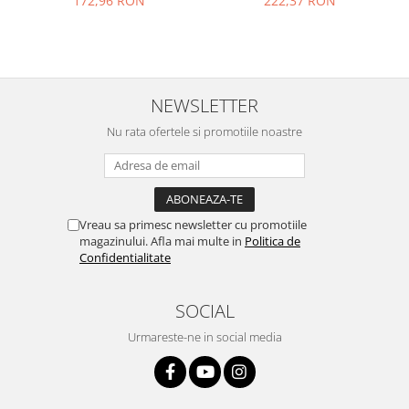
172,96 RON
222,37 RON
Philips
Sony
Touchscreen Huawei
Touchscreen Lenovo
NEWSLETTER
Touchscreen Samsung
Nu rata ofertele si promotiile noastre
UTOK
Vodafone
Vonino
Wiko
Vreau sa primesc newsletter cu promotiile
ZTE
magazinului. Afla mai multe in
Politica de
Confidentialitate
SOCIAL
Urmareste-ne in social media