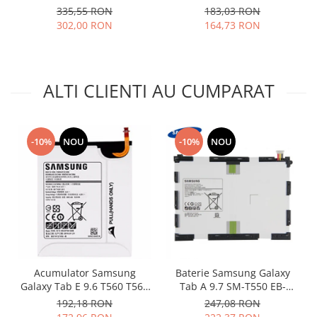
auriu
335,55 RON
183,03 RON
Nokia
302,00 RON
164,73 RON
Samsung
Vodafone
Xiaomi
ALTI CLIENTI AU CUMPARAT
Touchscreen
Acer
ALCATEL
-10%
NOU
-10%
NOU
Allview
Blackberry
E-BODA
Google
HTC
Iphone
LG
Acumulator Samsung
Baterie Samsung Galaxy
MEIZU
Galaxy Tab E 9.6 T560 T561
Tab A 9.7 SM-T550 EB-
Motorola
EB-BT561ABE original
BT550ABE originala
192,18 RON
247,08 RON
Nokia