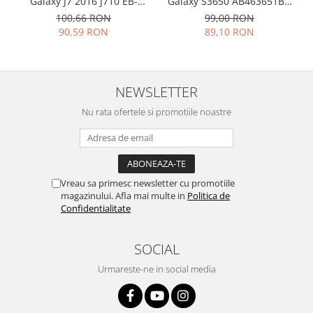
Galaxy S3650 AB463651BU
Galaxy J7 2016 J710 EB-
960mah
BJ710CBE 3100mah
Philips
99,00 RON
100,66 RON
89,10 RON
90,59 RON
Sony
Touchscreen Huawei
Touchscreen Lenovo
Touchscreen Samsung
NEWSLETTER
UTOK
Nu rata ofertele si promotiile noastre
Vodafone
Vonino
Wiko
ZTE
Vreau sa primesc newsletter cu promotiile
magazinului. Afla mai multe in
Politica de
Confidentialitate
SOCIAL
Urmareste-ne in social media