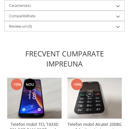
Placi de baza
Caracteristici
Placa de baza Allview
Compatibilitate
Alcatel
Review-uri
(0)
Apple
Asus
HTC
FRECVENT CUMPARATE
Huawei
LG
IMPREUNA
Nokia
Oppo
Samsung
-10%
NOU
-10%
Sony
Rama mijloc telefon
Allview
Allview
Huawei
Telefon mobil TCL T433D
Telefon mobil Alcatel 2008G
LG