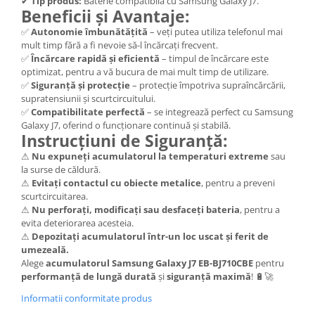
✔
Tip produs:
Baterie compatibilă cu Samsung Galaxy J7.
Beneficii și Avantaje:
Lenovo
LG
✅
Autonomie îmbunătățită
– veți putea utiliza telefonul mai
mult timp fără a fi nevoie să-l încărcați frecvent.
Motorola
✅
Încărcare rapidă și eficientă
– timpul de încărcare este
Nokia
optimizat, pentru a vă bucura de mai mult timp de utilizare.
✅
Siguranță și protecție
– protecție împotriva supraîncărcării,
Oppo
supratensiunii și scurtcircuitului.
Samsung
✅
Compatibilitate perfectă
– se integrează perfect cu Samsung
Sony
Galaxy J7, oferind o funcționare continuă și stabilă.
Instrucțiuni de Siguranță:
Vodafone
⚠
Nu expuneți acumulatorul la temperaturi extreme
sau
Wiko
la surse de căldură.
Xiaomi
⚠
Evitați contactul cu obiecte metalice
, pentru a preveni
ZTE
scurtcircuitarea.
⚠
Nu perforați, modificați sau desfaceți bateria
, pentru a
Mufa incarcare
evita deteriorarea acesteia.
Allview
⚠
Depozitați acumulatorul într-un loc uscat și ferit de
umezeală.
Asus
Alege
acumulatorul Samsung Galaxy J7 EB-BJ710CBE
pentru
Lenovo
performanță de lungă durată
și
siguranță maximă
! 🔋🚀
Nokia
Informatii conformitate produs
Samsung