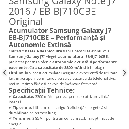
Samsung Galaxy Note J7
Nokia
2016 / EB-BJ710CBE
Samsung
Original
Sony
Display
Acumulator Samsung Galaxy J7
EB-BJ710CBE – Performanță și
Acer
Autonomie Extinsă
Alcatel
Căutați o
baterie de înlocuire
fiabilă pentru telefonul dvs.
Allview
Samsung Galaxy J7
? Alegeți
acumulatorul EB-BJ710CBE
,
Asus
proiectat pentru a oferi o
autonomie extinsă
și
performanțe
Asus
excelente
. Cu o
capacitate de 3300 mAh
și tehnologie
Lithium-ion
, acest acumulator asigură o experiență de utilizare
Blackberry
fără întreruperi, permițându-vă să vă bucurați de telefonul dvs.
Blackview
mai mult timp fără a fi nevoie de încărcare frecventă.
Specificații Tehnice:
Display Oneplus
✔
Capacitate:
3300 mAh – perfect pentru o utilizare zilnică
HTC
intensă.
HTC
✔
Tip celule:
Lithium-ion – asigură eficiență energetică și
Huawei
durabilitate pe termen lung.
✔
Tensiune:
3.85 V – pentru un consum stabil și optimizat de
Iphone
energie.
IPOD