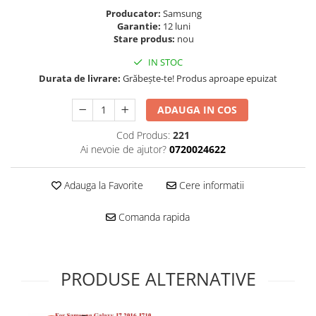
Folie scticla
Producator:
Samsung
Kodak
Geam camera
Garantie:
12 luni
Logitec
Huse
Stare produs:
nou
Makita
Laveta
IN STOC
Maxcom
Mufa Jack
Durata de livrare:
Grăbește-te! Produs aproape epuizat
Meizu
Pen
Nokia
ADAUGA IN COS
Periute de dinti electrice
OralB
Prelungitor USB
Cod Produs:
221
Philips
Rama ras
Ai nevoie de ajutor?
0720024622
RC LiPo
Suport MicroUSB
Summer
Suport Sim
Adauga la Favorite
Cere informatii
Toshiba
Suruburi
Comanda rapida
Ulefone
Taste
UMI
Carcasa telefon
Vodafone
Allview
Wella
PRODUSE ALTERNATIVE
Carcasa LG
Wiko Lenny
Carcasa Nokia
ZTE