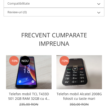
Compatibilitate
Lenovo
LG
Review-uri
(0)
Motorola
Nokia
Oppo
FRECVENT CUMPARATE
Samsung
IMPREUNA
Sony
Vodafone
Wiko
-10%
NOU
-10%
Xiaomi
ZTE
Mufa incarcare
Allview
Asus
Lenovo
Telefon mobil TCL T433D
Telefon mobil Alcatel 2008G
501 2GB RAM 32GB cu 4G
folosit cu taste mari
Nokia
impecabil
235,00 RON
350,00 RON
Samsung