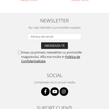
Nokia
Samsung
Vodafone
NEWSLETTER
Xiaomi
Nu rata ofertele si promotiile noastre
Touchscreen
Acer
ALCATEL
Allview
Vreau sa primesc newsletter cu promotiile
magazinului. Afla mai multe in
Politica de
Blackberry
Confidentialitate
E-BODA
Google
SOCIAL
HTC
Urmareste-ne in social media
Iphone
LG
MEIZU
Motorola
SUPORT CLIENTI
Nokia