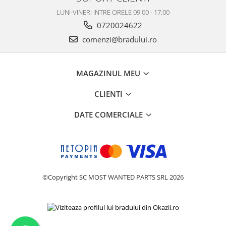
Philips
LUNI-VINERI INTRE ORELE 09.00 - 17.00
Sony
0720024622
Touchscreen Huawei
comenzi@bradului.ro
Touchscreen Lenovo
Touchscreen Samsung
MAGAZINUL MEU
UTOK
Vodafone
CLIENTI
Vonino
DATE COMERCIALE
Wiko
ZTE
©Copyright SC MOST WANTED PARTS SRL 2026