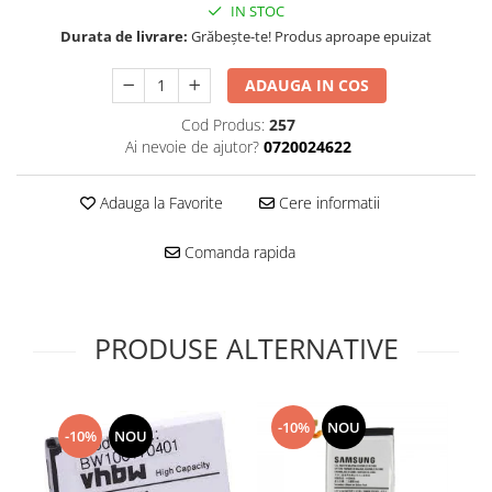
Folie scticla
IN STOC
Kodak
Geam camera
Durata de livrare:
Grăbește-te! Produs aproape epuizat
Logitec
Huse
Makita
ADAUGA IN COS
Laveta
Maxcom
Mufa Jack
Cod Produs:
257
Meizu
Pen
Ai nevoie de ajutor?
0720024622
Nokia
Periute de dinti electrice
OralB
Prelungitor USB
Adauga la Favorite
Cere informatii
Philips
Rama ras
Comanda rapida
RC LiPo
Suport MicroUSB
Summer
Suport Sim
Toshiba
Suruburi
Ulefone
PRODUSE ALTERNATIVE
Taste
UMI
Carcasa telefon
Vodafone
Allview
Wella
-10%
NOU
Carcasa LG
-10%
NOU
Wiko Lenny
Carcasa Nokia
ZTE