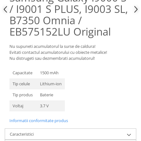
/ I9001 S PLUS, I9003 SL,
Nokia
Samsung
B7350 Omnia /
Sony
EB575152LU Original
Display
Acer
Nu supuneti acumulatorul la surse de caldura!
Alcatel
Evitati contactul acumulatorului cu obiecte metalice!
Allview
Nu distrugeti sau dezmembrati acumulatorul!
Asus
Capacitate
1500 mAh
Asus
Blackberry
Tip celule
Lithium-ion
Blackview
Tip produs
Baterie
Display Oneplus
Voltaj
3.7 V
HTC
HTC
Informatii conformitate produs
Huawei
Iphone
Caracteristici
IPOD