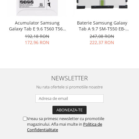
Nokia
Samsung
Acumulator Samsung
Baterie Samsung Galaxy
Vodafone
Galaxy Tab E 9.6 T560 T561
Tab A 9.7 SM-T550 EB-
Xiaomi
EB-BT561ABE original
BT550ABE originala
192,18 RON
247,08 RON
Touchscreen
172,96 RON
222,37 RON
Acer
ALCATEL
Allview
Blackberry
NEWSLETTER
E-BODA
Nu rata ofertele si promotiile noastre
Google
HTC
Iphone
LG
Vreau sa primesc newsletter cu promotiile
MEIZU
magazinului. Afla mai multe in
Politica de
Motorola
Confidentialitate
Nokia