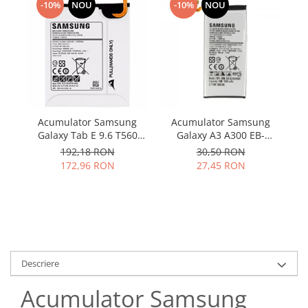
Samsung
-10%
NOU
-10%
NOU
Benzi flex
Sony
Banda tastatura
Cablu coaxial
Flex antena
Flex buton
Flex casca
Acumulator Samsung
Acumulator Samsung
Flex incarcare
Galaxy Tab E 9.6 T560
Galaxy A3 A300 EB-
Flex LCD
T561 EB-BT561ABE
BA300ABE utilizat
C
192,18 RON
30,50 RON
Flex pornire
original
172,96 RON
27,45 RON
Flex volum
Sonerie
Camera video telefon
Allview
Apple
Descriere
HTC
iPhone
Acumulator Samsung
LG