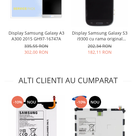
Placi de baza
Placa de baza Allview
Alcatel
Apple
Display Samsung Galaxy A3
Display Samsung Galaxy S3
A300 2015 GH97-16747A
i9300 cu rama original
Asus
negru
335,55 RON
202,34 RON
HTC
302,00 RON
182,11 RON
Huawei
LG
Nokia
ALTI CLIENTI AU CUMPARAT
Oppo
Samsung
Sony
Rama mijloc telefon
-10%
NOU
-10%
NOU
Allview
Allview
Huawei
LG