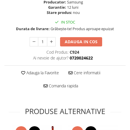
Folie scticla
Producator:
Samsung
Kodak
Garantie:
12 luni
Geam camera
Stare produs:
nou
Logitec
Huse
Makita
IN STOC
Laveta
Durata de livrare:
Grăbește-te! Produs aproape epuizat
Maxcom
Mufa Jack
Meizu
Pen
ADAUGA IN COS
Nokia
Periute de dinti electrice
OralB
Cod Produs:
C924
Prelungitor USB
Ai nevoie de ajutor?
0720024622
Philips
Rama ras
RC LiPo
Suport MicroUSB
Adauga la Favorite
Cere informatii
Summer
Suport Sim
Toshiba
Suruburi
Comanda rapida
Ulefone
Taste
UMI
Carcasa telefon
Vodafone
Allview
PRODUSE ALTERNATIVE
Wella
Carcasa LG
Wiko Lenny
Carcasa Nokia
ZTE