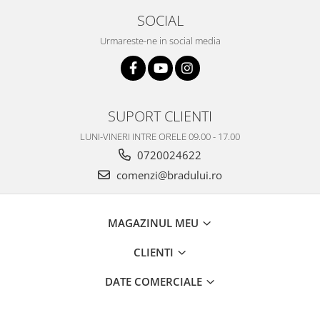
Philips
SOCIAL
Sony
Urmareste-ne in social media
Touchscreen Huawei
Touchscreen Lenovo
Touchscreen Samsung
UTOK
SUPORT CLIENTI
Vodafone
LUNI-VINERI INTRE ORELE 09.00 - 17.00
Vonino
0720024622
Wiko
comenzi@bradului.ro
ZTE
MAGAZINUL MEU
CLIENTI
DATE COMERCIALE