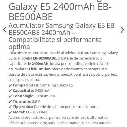
Galaxy E5 2400mAh EB-
Nokia
BE500ABE
Samsung
Sony
Acumulator Samsung Galaxy E5 EB-
Display
BE500ABE 2400mAh –
Acer
Compatibilitate si performanta
Alcatel
optima
Allview
Inlocuieste acumulatorul vechi al telefonului tau Samsung Galaxy
E5 cu modelul
EB-BE500ABE
, o baterie de incredere cu o
Asus
capacitate de
2400mAh
, ideala pentru utilizare zilnica. Acest
Asus
acumulator
Lithium-ion
ofera performanta constanta si o
Blackberry
durata de viata extinsa, fiind proiectat pentru a se potrivi perfect
cu dispozitivul tau.
Blackview
✔️
Compatibil cu:
Samsung Galaxy E5
Display Oneplus
✔️
Capacitate:
2400 mAh
HTC
✔️
Tehnologie:
Lithium-ion
✔️
Tensiune:
3.8 V
HTC
✔️
Tip produs:
Baterie de schimb pentru smartphone
Huawei
✔️
Model:
EB-BE500ABE
Acumulatorul este ideal pentru cei care doresc o alternativa
Iphone
eficienta la bateria originala. Se recomanda inlocuirea bateriei
IPOD