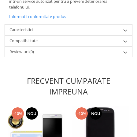
intr-un service autorizat pentru a preveni deteriorarea
Lenovo
telefonului.
LG
Informatii conformitate produs
Motorola
Caracteristici
Nokia
Oppo
Compatibilitate
Samsung
Review-uri
(0)
Sony
Vodafone
Wiko
Xiaomi
FRECVENT CUMPARATE
ZTE
IMPREUNA
Mufa incarcare
Allview
Asus
-10%
NOU
-10%
NOU
Lenovo
Nokia
Samsung