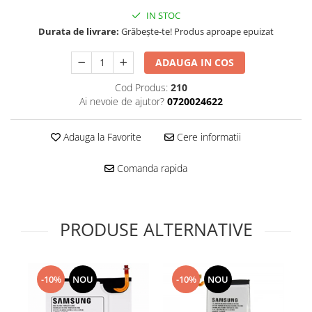
Folie scticla
IN STOC
Kodak
Geam camera
Durata de livrare:
Grăbește-te! Produs aproape epuizat
Logitec
Huse
Makita
Laveta
ADAUGA IN COS
Maxcom
Mufa Jack
Cod Produs:
210
Meizu
Pen
Ai nevoie de ajutor?
0720024622
Nokia
Periute de dinti electrice
OralB
Prelungitor USB
Adauga la Favorite
Cere informatii
Philips
Rama ras
RC LiPo
Suport MicroUSB
Comanda rapida
Summer
Suport Sim
Toshiba
Suruburi
Ulefone
Taste
PRODUSE ALTERNATIVE
UMI
Carcasa telefon
Vodafone
Allview
Wella
Carcasa LG
-10%
NOU
-10%
NOU
Wiko Lenny
Carcasa Nokia
ZTE