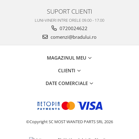
Philips
SUPORT CLIENTI
Sony
LUNI-VINERI INTRE ORELE 09.00 - 17.00
Touchscreen Huawei
0720024622
Touchscreen Lenovo
comenzi@bradului.ro
Touchscreen Samsung
UTOK
Vodafone
MAGAZINUL MEU
Vonino
CLIENTI
Wiko
ZTE
DATE COMERCIALE
©Copyright SC MOST WANTED PARTS SRL 2026