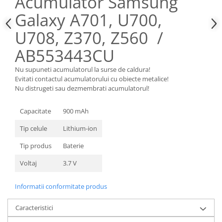
Acumulator Samsung
Nokia
Galaxy A701, U700,
Samsung
U708, Z370, Z560 /
Sony
Display
AB553443CU
Acer
Nu supuneti acumulatorul la surse de caldura!
Alcatel
Evitati contactul acumulatorului cu obiecte metalice!
Nu distrugeti sau dezmembrati acumulatorul!
Allview
Asus
Capacitate
900 mAh
Asus
Tip celule
Lithium-ion
Blackberry
Blackview
Tip produs
Baterie
Display Oneplus
Voltaj
3.7 V
HTC
HTC
Informatii conformitate produs
Huawei
Iphone
Caracteristici
IPOD