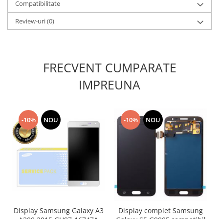
Compatibilitate
Lenovo
Review-uri
(0)
LG
Motorola
Nokia
Oppo
FRECVENT CUMPARATE
Samsung
IMPREUNA
Sony
Vodafone
Wiko
-10%
NOU
-10%
NOU
Xiaomi
ZTE
Mufa incarcare
Allview
Asus
Lenovo
Nokia
Display Samsung Galaxy A3
Display complet Samsung
Samsung