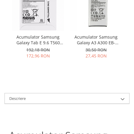
Samsung
Benzi flex
Sony
Banda tastatura
Cablu coaxial
Flex antena
Acumulator Samsung
Acumulator Samsung
Flex buton
Galaxy Tab E 9.6 T560
Galaxy A3 A300 EB-
Flex casca
T561 EB-BT561ABE
BA300ABE utilizat
C
192,18 RON
30,50 RON
Flex incarcare
original
172,96 RON
27,45 RON
Flex LCD
Flex pornire
Flex volum
Sonerie
Camera video telefon
Descriere
Allview
Apple
HTC
iPhone
LG