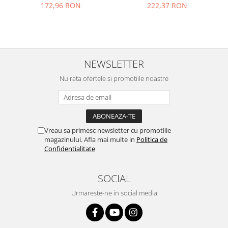
172,96 RON
222,37 RON
Nokia
Samsung
Vodafone
Xiaomi
NEWSLETTER
Touchscreen
Nu rata ofertele si promotiile noastre
Acer
ALCATEL
Allview
Blackberry
Vreau sa primesc newsletter cu promotiile
E-BODA
magazinului. Afla mai multe in
Politica de
Google
Confidentialitate
HTC
Iphone
SOCIAL
LG
Urmareste-ne in social media
MEIZU
Motorola
Nokia