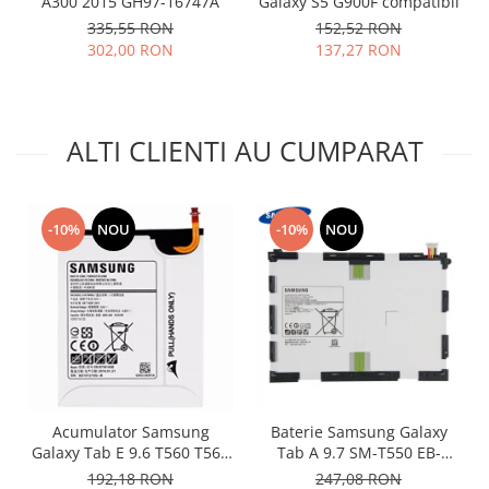
A300 2015 GH97-16747A
Galaxy S5 G900F compatibil
Placi de baza
335,55 RON
152,52 RON
302,00 RON
137,27 RON
Placa de baza Allview
Alcatel
Apple
Asus
ALTI CLIENTI AU CUMPARAT
HTC
Huawei
LG
-10%
NOU
-10%
NOU
Nokia
Oppo
Samsung
Sony
Rama mijloc telefon
Allview
Allview
Acumulator Samsung
Baterie Samsung Galaxy
Galaxy Tab E 9.6 T560 T561
Tab A 9.7 SM-T550 EB-
Huawei
EB-BT561ABE original
BT550ABE originala
192,18 RON
247,08 RON
LG