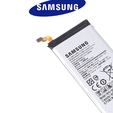
Nokia
Samsung
Sony
Display
Acer
Alcatel
Allview
Asus
Asus
Blackberry
Blackview
Display Oneplus
HTC
HTC
Huawei
Iphone
IPOD