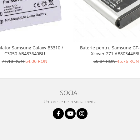
lator Samsung Galaxy B3310 /
Baterie pentru Samsung GT
C3050 AB483640BU
Xcover 271 AB803446B
71,18 RON
64,06 RON
50,84 RON
45,76 RON
SOCIAL
Urmareste-ne in social media