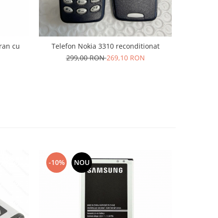
cran cu
Telefon Nokia 3310 reconditionat
Acumulat
299,00 RON
269,10 RON
6
-10%
NOU