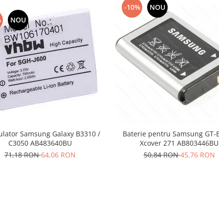
-10%
NOU
%
NOU
lator Samsung Galaxy B3310 /
Baterie pentru Samsung GT-
C3050 AB483640BU
Xcover 271 AB803446BU
71,18 RON
64,06 RON
50,84 RON
45,76 RON