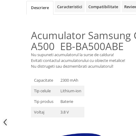
Samsung
Benzi flex
Caracteristici
Compatibilitate
Revie
Descriere
Sony
Banda tastatura
Cablu coaxial
Flex antena
Acumulator Samsung 
Flex buton
A500 EB-BA500ABE
Flex casca
Flex incarcare
Nu supuneti acumulatorul la surse de caldura!
Evitati contactul acumulatorului cu obiecte metalice!
Flex LCD
Nu distrugeti sau dezmembrati acumulatorul!
Flex pornire
Flex volum
Capacitate
2300 mAh
Sonerie
Tip celule
Lithium-ion
Camera video telefon
Tip produs
Baterie
Allview
Apple
Voltaj
3.8 V
HTC
iPhone
LG