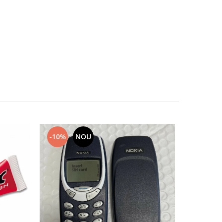
-10%
NOU
-10%