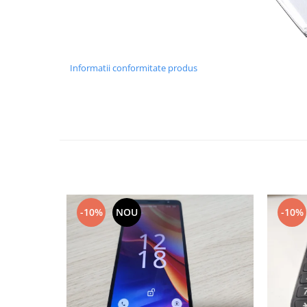
Lenovo
LG
Motorola
Nokia
Informatii conformitate produs
Oppo
Samsung
Sony
Vodafone
Wiko
Xiaomi
ZTE
Mufa incarcare
-10%
NOU
-10%
Allview
Asus
Lenovo
Nokia
Samsung