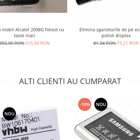
 mobil Alcatel 2008G folosit cu
Elimina zgarieturile de pe e
taste mari
polish displex
350,00 RON
315,00 RON
81,34 RON
73,21 RON
ALTI CLIENTI AU CUMPARAT
-10%
NOU
NOU