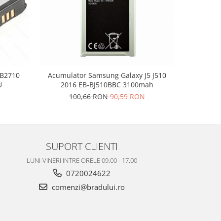
-10%
-B2710
Acumulator Samsung Galaxy J5 J510
Acumula
U
2016 EB-BJ510BBC 3100mah
A
100,66 RON
90,59 RON
9
SUPORT CLIENTI
LUNI-VINERI INTRE ORELE 09.00 - 17.00
0720024622
comenzi@bradului.ro