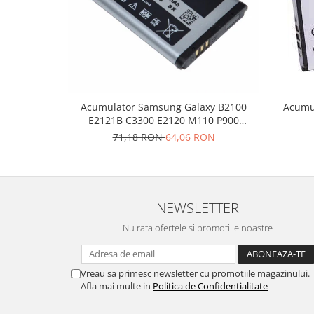
Nokia
Samsung
Vodafone
Xiaomi
Touchscreen
Acumulator Samsung Galaxy B2100
Acumu
Acer
E2121B C3300 E2120 M110 P900
ALCATEL
AB553446BU SWAP
71,18 RON
64,06 RON
Allview
Blackberry
E-BODA
Google
NEWSLETTER
HTC
Nu rata ofertele si promotiile noastre
Iphone
LG
Vreau sa primesc newsletter cu promotiile magazinului.
MEIZU
Afla mai multe in
Politica de Confidentialitate
Motorola
Nokia