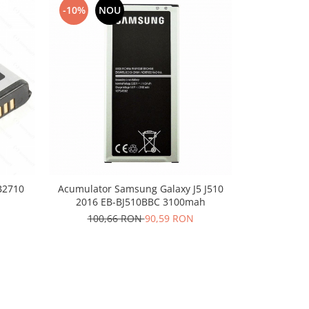
-10%
NOU
-10%
N
B2710
Acumulator Samsung Galaxy J5 J510
Acumulator
2016 EB-BJ510BBC 3100mah
AB4
100,66 RON
90,59 RON
99,