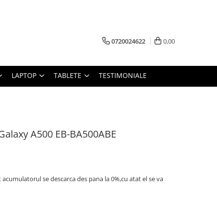
0720024622
0,00
LAPTOP
TABLETE
TESTIMONIALE
Galaxy A500 EB-BA500ABE
t acumulatorul se descarca des pana la 0%,cu atat el se va