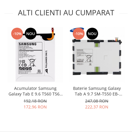
Placi de baza
ALTI CLIENTI AU CUMPARAT
Placa de baza Allview
Alcatel
Apple
-10%
NOU
-10%
NOU
Asus
HTC
Huawei
LG
Nokia
Oppo
Samsung
Acumulator Samsung
Baterie Samsung Galaxy
Sony
Galaxy Tab E 9.6 T560 T561
Tab A 9.7 SM-T550 EB-
Rama mijloc telefon
EB-BT561ABE original
BT550ABE originala
192,18 RON
247,08 RON
172,96 RON
222,37 RON
Allview
Allview
Huawei
LG