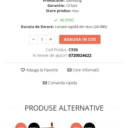
Producator:
Samsung
Folie scticla
Garantie:
12 luni
Kodak
Geam camera
Stare produs:
nou
Logitec
Huse
IN STOC
Makita
Laveta
Durata de livrare:
Livrare rapidă din stoc (24-48h)
Maxcom
Mufa Jack
Meizu
Pen
ADAUGA IN COS
Nokia
Periute de dinti electrice
Cod Produs:
C936
OralB
Prelungitor USB
Ai nevoie de ajutor?
0720024622
Philips
Rama ras
RC LiPo
Suport MicroUSB
Adauga la Favorite
Cere informatii
Summer
Suport Sim
Toshiba
Suruburi
Comanda rapida
Ulefone
Taste
UMI
Carcasa telefon
Vodafone
PRODUSE ALTERNATIVE
Allview
Wella
Carcasa LG
Wiko Lenny
Carcasa Nokia
ZTE