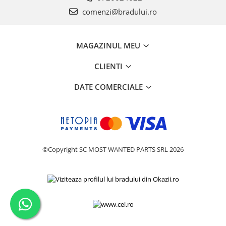
Philips
comenzi@bradului.ro
Sony
Touchscreen Huawei
MAGAZINUL MEU
Touchscreen Lenovo
Touchscreen Samsung
CLIENTI
UTOK
DATE COMERCIALE
Vodafone
Vonino
Wiko
ZTE
©Copyright SC MOST WANTED PARTS SRL 2026