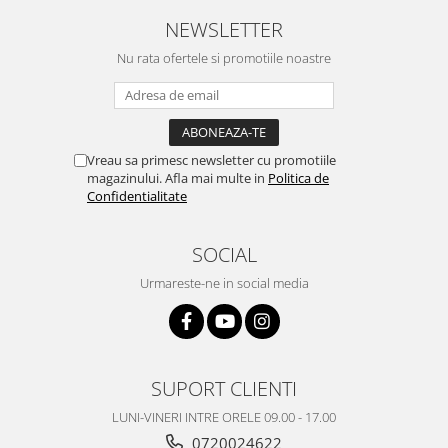
Nokia
NEWSLETTER
Samsung
Nu rata ofertele si promotiile noastre
Vodafone
Xiaomi
Touchscreen
Acer
Vreau sa primesc newsletter cu promotiile
magazinului. Afla mai multe in
Politica de
ALCATEL
Confidentialitate
Allview
Blackberry
SOCIAL
E-BODA
Urmareste-ne in social media
Google
HTC
Iphone
LG
SUPORT CLIENTI
MEIZU
LUNI-VINERI INTRE ORELE 09.00 - 17.00
Motorola
0720024622
Nokia