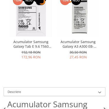
Samsung
-10%
NOU
-10%
NOU
Benzi flex
Sony
Banda tastatura
Cablu coaxial
Flex antena
Flex buton
Flex casca
Acumulator Samsung
Acumulator Samsung
Flex incarcare
Galaxy Tab E 9.6 T560
Galaxy A3 A300 EB-
Flex LCD
T561 EB-BT561ABE
BA300ABE utilizat
192,18 RON
30,50 RON
original
Flex pornire
172,96 RON
27,45 RON
Flex volum
Sonerie
Camera video telefon
Allview
Apple
Descriere
HTC
Acumulator Samsung
iPhone
LG