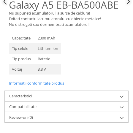
Galaxy A5 EB-BA500ABE
Nokia
Nu supuneti acumulatorul la surse de caldura!
Samsung
Evitati contactul acumulatorului cu obiecte metalice!
Sony
Nu distrugeti sau dezmembrati acumulatorul!
Display
Capacitate
2300 mAh
Acer
Alcatel
Tip celule
Lithium-ion
Allview
Tip produs
Baterie
Asus
Voltaj
3.8 V
Asus
Blackberry
Informatii conformitate produs
Blackview
Display Oneplus
Caracteristici
HTC
Compatibilitate
HTC
Huawei
Review-uri
(0)
Iphone
IPOD