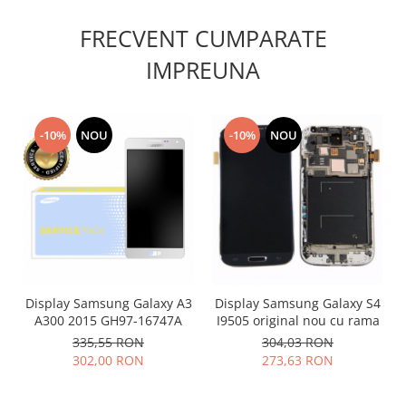
Lenovo
FRECVENT CUMPARATE
LG
IMPREUNA
Motorola
Nokia
Oppo
-10%
NOU
-10%
NOU
Samsung
Sony
Vodafone
Wiko
Xiaomi
ZTE
Mufa incarcare
Display Samsung Galaxy A3
Display Samsung Galaxy S4
Allview
A300 2015 GH97-16747A
I9505 original nou cu rama
Asus
335,55 RON
304,03 RON
Lenovo
302,00 RON
273,63 RON
Nokia
Samsung