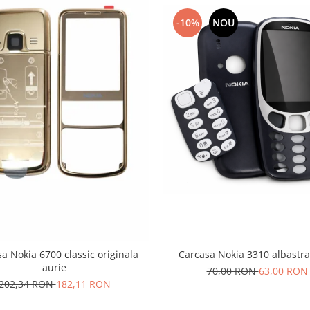
-10%
NOU
a Nokia 6700 classic originala
Carcasa Nokia 3310 albastr
aurie
70,00 RON
63,00 RON
202,34 RON
182,11 RON