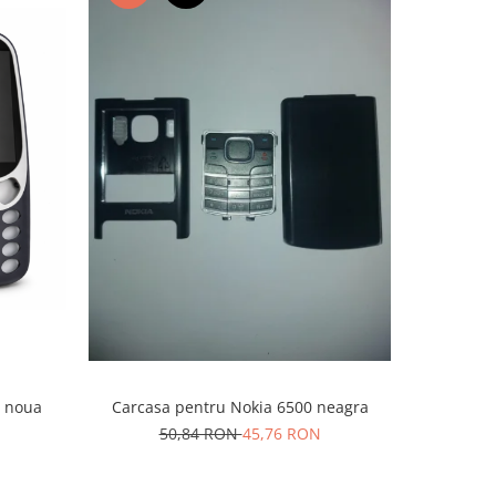
-10%
a noua
Carcasa pentru Nokia 6500 neagra
Carcasa N
50,84 RON
45,76 RON
8