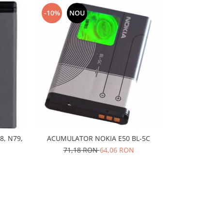
-10%
NOU
-10%
N
8, N79,
ACUMULATOR NOKIA E50 BL-5C
Acumulator 
E90 N81
71,18 RON
64,06 RON
45,