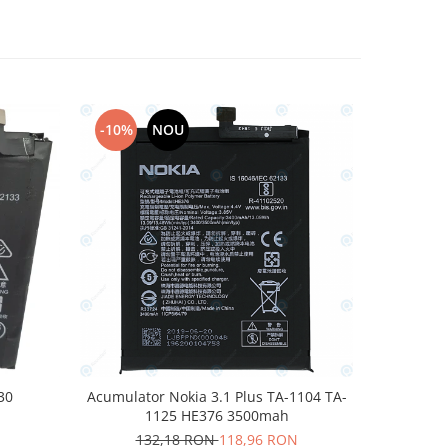
-10%
NOU
-10%
30
Acumulator Nokia 3.1 Plus TA-1104 TA-
Acumulato
1125 HE376 3500mah
N
13
132,18 RON
118,96 RON