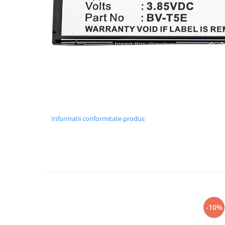
Nokia
Samsung
Sony
Display
Acer
Alcatel
Allview
Asus
Asus
Informatii conformitate produs
Blackberry
Blackview
Display Oneplus
HTC
HTC
Huawei
-10%
Iphone
IPOD