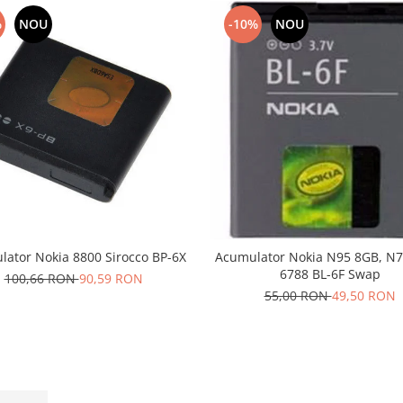
%
NOU
-10%
NOU
ator Nokia 8800 Sirocco BP-6X
Acumulator Nokia N95 8GB, N7
6788 BL-6F Swap
100,66 RON
90,59 RON
55,00 RON
49,50 RON