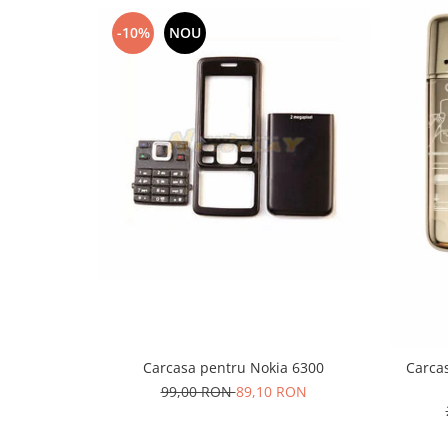
Lenovo
-10%
NOU
LG
Motorola
Nokia
Oppo
Samsung
Sony
Vodafone
Wiko
Xiaomi
ZTE
Mufa incarcare
Allview
Asus
Carcasa pentru Nokia 6300
Carcas
Lenovo
99,00 RON
89,10 RON
Nokia
Samsung