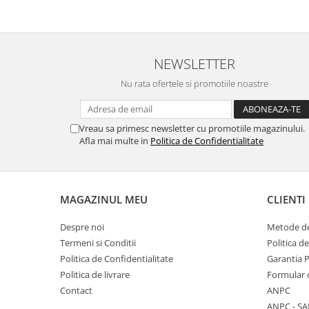
Nokia
Samsung
Vodafone
NEWSLETTER
Xiaomi
Nu rata ofertele si promotiile noastre
Touchscreen
Acer
ALCATEL
Vreau sa primesc newsletter cu promotiile magazinului.
Afla mai multe in
Politica de Confidentialitate
Allview
Blackberry
E-BODA
Google
MAGAZINUL MEU
CLIENTI
HTC
Despre noi
Metode de
Iphone
Termeni si Conditii
Politica d
LG
Politica de Confidentialitate
Garantia 
MEIZU
Politica de livrare
Formular 
Motorola
Contact
ANPC
Nokia
ANPC - SA