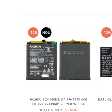
Placi de baza
Placa de baza Allview
Alcatel
Apple
Asus
-10%
NOU
-10%
HTC
Huawei
LG
Nokia
Oppo
Samsung
Sony
Rama mijloc telefon
Allview
Allview
Acumulator Nokia 8.1 TA-1119 cod
BATERIE 
HE363 3500mAh 20PNX0W0004
Huawei
101,68 RON
91,51 RON
LG