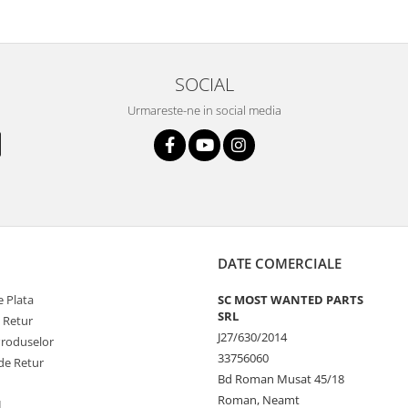
SOCIAL
Urmareste-ne in social media
DATE COMERCIALE
 Plata
SC MOST WANTED PARTS
SRL
e Retur
J27/630/2014
Produselor
33756060
de Retur
Bd Roman Musat 45/18
Roman, Neamt
L