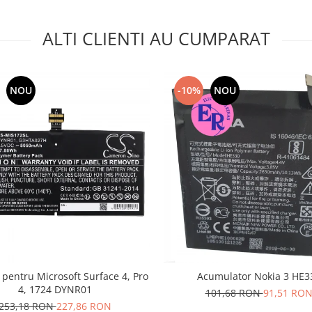
ALTI CLIENTI AU CUMPARAT
NOU
-10%
NOU
pentru Microsoft Surface 4, Pro
Acumulator Nokia 3 HE3
4, 1724 DYNR01
101,68 RON
91,51 RO
253,18 RON
227,86 RON