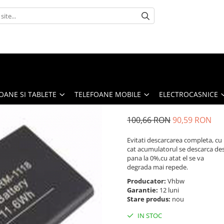
OANE SI TABLETE
TELEFOANE MOBILE
ELECTROCASNICE
100,66 RON
90,59 RON
Evitati descarcarea completa, cu
cat acumulatorul se descarca de
pana la 0%,cu atat el se va
degrada mai repede.
Producator:
Vhbw
Garantie:
12 luni
Stare produs:
nou
IN STOC