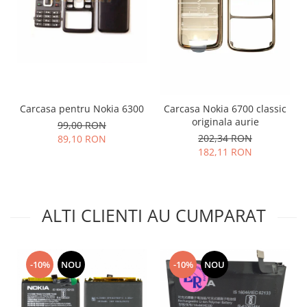
Placi de baza
Placa de baza Allview
Alcatel
Apple
Asus
HTC
Carcasa pentru Nokia 6300
Carcasa Nokia 6700 classic
originala aurie
Huawei
99,00 RON
202,34 RON
89,10 RON
LG
182,11 RON
Nokia
Oppo
Samsung
ALTI CLIENTI AU CUMPARAT
Sony
Rama mijloc telefon
Allview
-10%
NOU
-10%
NOU
Allview
Huawei
LG