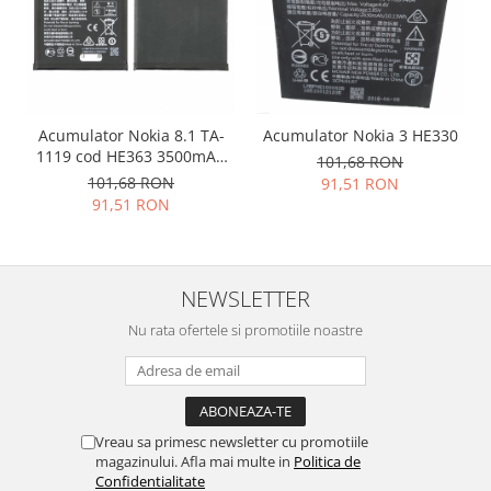
Nokia
Samsung
Vodafone
Xiaomi
Acumulator Nokia 8.1 TA-
Acumulator Nokia 3 HE330
Touchscreen
1119 cod HE363 3500mAh
101,68 RON
Acer
20PNX0W0004
101,68 RON
91,51 RON
ALCATEL
91,51 RON
Allview
Blackberry
E-BODA
NEWSLETTER
Google
Nu rata ofertele si promotiile noastre
HTC
Iphone
LG
MEIZU
Vreau sa primesc newsletter cu promotiile
Motorola
magazinului. Afla mai multe in
Politica de
Confidentialitate
Nokia