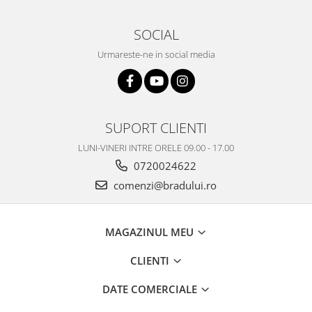
Philips
SOCIAL
Sony
Touchscreen Huawei
Urmareste-ne in social media
Touchscreen Lenovo
Touchscreen Samsung
UTOK
Vodafone
SUPORT CLIENTI
Vonino
LUNI-VINERI INTRE ORELE 09.00 - 17.00
Wiko
0720024622
ZTE
comenzi@bradului.ro
MAGAZINUL MEU
CLIENTI
DATE COMERCIALE