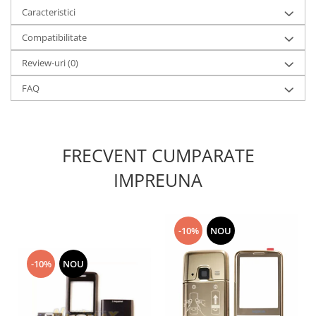
Caracteristici
Lenovo
LG
Compatibilitate
Motorola
Review-uri
(0)
Nokia
Oppo
FAQ
Samsung
Sony
Vodafone
FRECVENT CUMPARATE
Wiko
IMPREUNA
Xiaomi
ZTE
Mufa incarcare
-10%
NOU
Allview
Asus
-10%
NOU
Lenovo
Nokia
Samsung