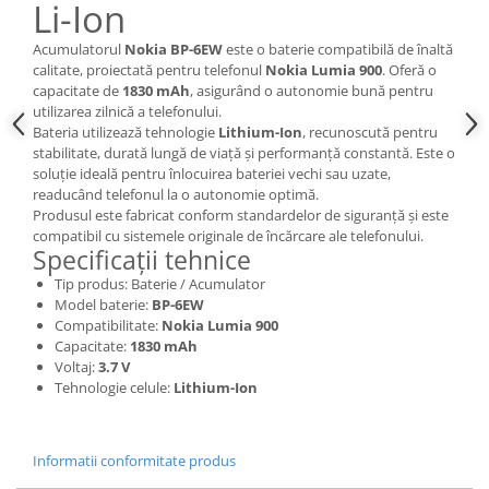
Li-Ion
Nokia
Acumulatorul
Nokia BP-6EW
este o baterie compatibilă de înaltă
Samsung
calitate, proiectată pentru telefonul
Nokia Lumia 900
. Oferă o
Sony
capacitate de
1830 mAh
, asigurând o autonomie bună pentru
Display
utilizarea zilnică a telefonului.
Bateria utilizează tehnologie
Lithium-Ion
, recunoscută pentru
Acer
stabilitate, durată lungă de viață și performanță constantă. Este o
Alcatel
soluție ideală pentru înlocuirea bateriei vechi sau uzate,
readucând telefonul la o autonomie optimă.
Allview
Produsul este fabricat conform standardelor de siguranță și este
Asus
compatibil cu sistemele originale de încărcare ale telefonului.
Specificații tehnice
Asus
Blackberry
Tip produs: Baterie / Acumulator
Model baterie:
BP-6EW
Blackview
Compatibilitate:
Nokia Lumia 900
Display Oneplus
Capacitate:
1830 mAh
Voltaj:
3.7 V
HTC
Tehnologie celule:
Lithium-Ion
HTC
Huawei
Iphone
Informatii conformitate produs
IPOD