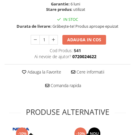
Folie scticla
Garantie:
6 luni
Kodak
Geam camera
Stare produs:
utilizat
Logitec
Huse
IN STOC
Makita
Laveta
Durata de livrare:
Grăbește-te! Produs aproape epuizat
Maxcom
Mufa Jack
Meizu
ADAUGA IN COS
Pen
Nokia
Periute de dinti electrice
Cod Produs:
541
OralB
Prelungitor USB
Ai nevoie de ajutor?
0720024622
Philips
Rama ras
RC LiPo
Suport MicroUSB
Adauga la Favorite
Cere informatii
Summer
Suport Sim
Toshiba
Comanda rapida
Suruburi
Ulefone
Taste
UMI
Carcasa telefon
Vodafone
PRODUSE ALTERNATIVE
Allview
Wella
Carcasa LG
Wiko Lenny
Carcasa Nokia
ZTE
-10%
-10%
NOU