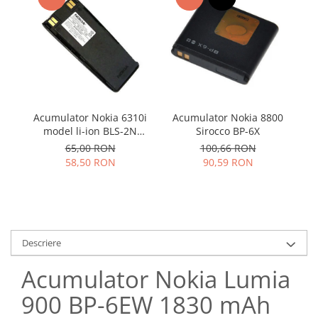
Samsung
Benzi flex
Sony
Banda tastatura
Cablu coaxial
Flex antena
Flex buton
Flex casca
Acumulator Nokia 6310i
Acumulator Nokia 8800
AC
Flex incarcare
model li-ion BLS-2N
Sirocco BP-6X
folosit
Flex LCD
65,00 RON
100,66 RON
58,50 RON
90,59 RON
Flex pornire
Flex volum
Sonerie
Camera video telefon
Allview
Descriere
Apple
Acumulator Nokia Lumia
HTC
900 BP-6EW 1830 mAh
iPhone
LG