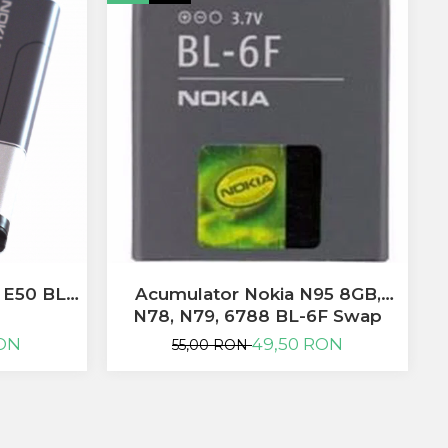
-
E50 BL-
Acumulator Nokia N95 8GB,
N78, N79, 6788 BL-6F Swap
RON
49,50 RON
55,00 RON