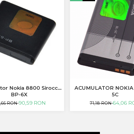
tor Nokia 8800 Sirocco
ACUMULATOR NOKIA 
BP-6X
5C
90,59 RON
64,06 
0,66 RON
71,18 RON