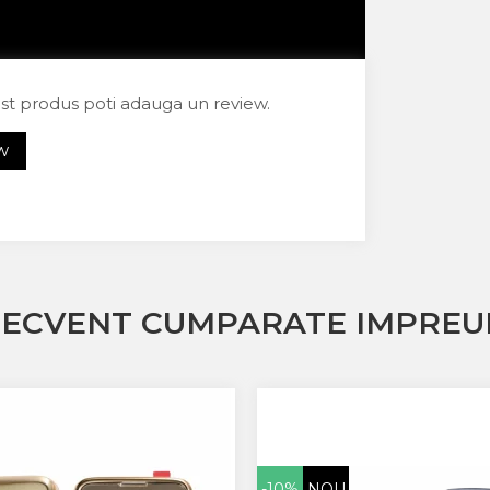
est produs poti adauga un review.
EW
RECVENT CUMPARATE IMPREU
-10%
NOU