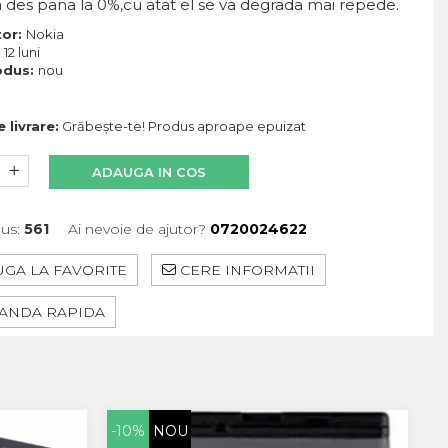
 des pana la 0%,cu atat el se va degrada mai repede.
tor:
Nokia
:
12 luni
odus:
nou
 livrare:
Grăbește-te! Produs aproape epuizat
ADAUGA IN COS
us:
561
Ai nevoie de ajutor?
0720024622
GA LA FAVORITE
CERE INFORMATII
NDA RAPIDA
-10%
NOU