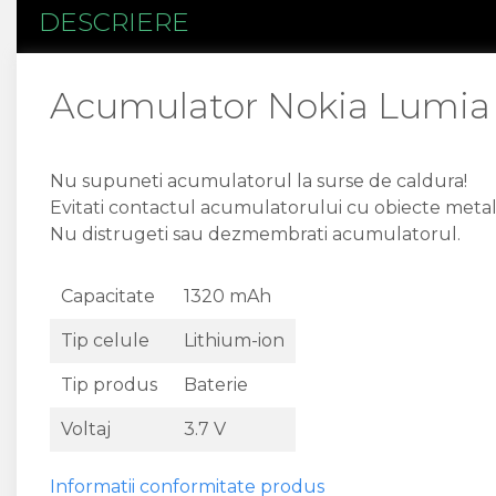
Flex antena
DESCRIERE
Flex buton
Flex casca
Flex incarcare
Acumulator Nokia Lumia 
Flex LCD
Flex pornire
Flex volum
Nu supuneti acumulatorul la surse de caldura!
Sonerie
Evitati contactul acumulatorului cu obiecte metal
Camera Video Telefon
Nu distrugeti sau dezmembrati acumulatorul.
Allview
Apple
Capacitate
1320 mAh
HTC
Tip celule
Lithium-ion
iPhone
LG
Tip produs
Baterie
Nokia
Samsung
Voltaj
3.7 V
Sony
Display
Informatii conformitate produs