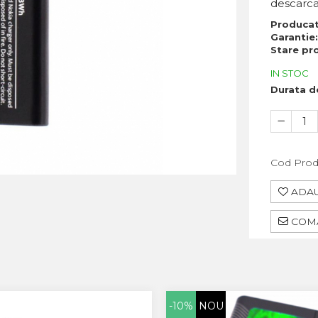
descarca
Produca
Garantie
Stare pr
IN STOC
Durata de
Cod Prod
ADAU
COMA
-10%
NOU