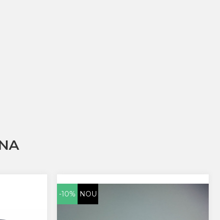
NA
-10%
NOU