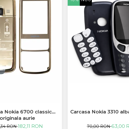
a Nokia 6700 classic
Carcasa Nokia 3310 alb
originala aurie
182,11 RON
63,00 
,34 RON
70,00 RON