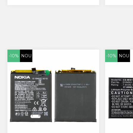
Allview
Blackberry
E-BODA
Google
HTC
Iphone
LG
MEIZU
-10%
NOU
-10%
NOU
Motorola
Nokia
Philips
Sony
Touchscreen Huawei
Touchscreen Lenovo
Touchscreen Samsung
UTOK
Vodafone
Vonino
Wiko