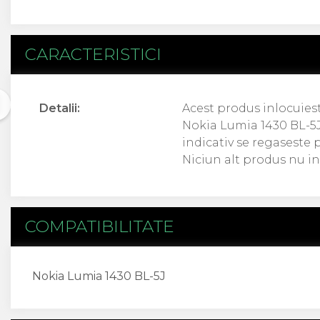
Acer
Alcatel
Allview
CARACTERISTICI
Asus
Asus
Blackberry
Detalii:
Acest produs inlocuiest
Blackview
Nokia Lumia 1430 BL-5J,
Display Oneplus
indicativ se regaseste p
HTC
Niciun alt produs nu in
HTC
Huawei
Iphone
IPOD
COMPATIBILITATE
Lenovo
LG
Motorola
Nokia Lumia 1430 BL-5J
Nokia
Oppo
Samsung