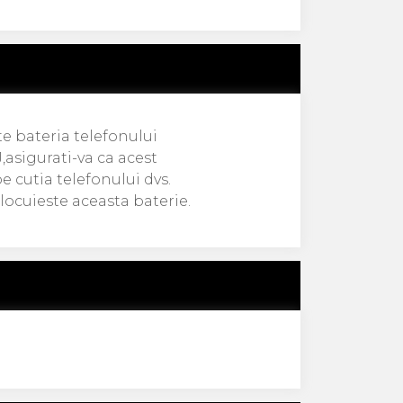
e bateria telefonului
asigurati-va ca acest
e cutia telefonului dvs.
locuieste aceasta baterie.