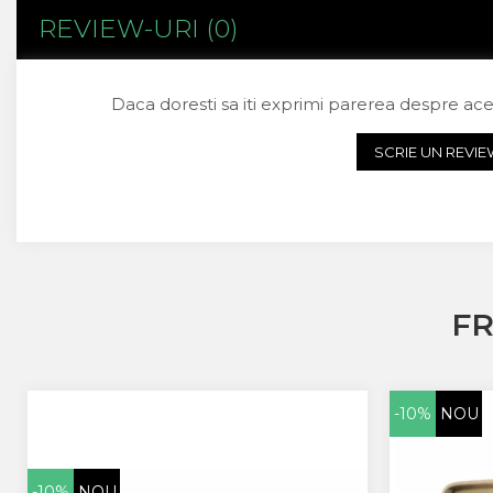
REVIEW-URI
(0)
Sony
Vodafone
Wiko
Daca doresti sa iti exprimi parerea despre ac
Xiaomi
ZTE
SCRIE UN REVI
Mufa Incarcare
Allview
Asus
Lenovo
Nokia
Samsung
F
Placi De Baza
Placa de baza Allview
Alcatel
-10%
NOU
Apple
Asus
HTC
-10%
NOU