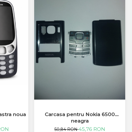
Carcasa pentru Nokia 6500
astra noua
neagra
45,76 RON
RON
50,84 RON