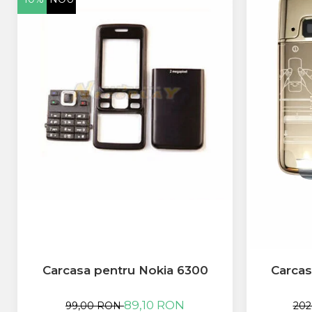
Huawei
LG
Nokia
Oppo
Samsung
Sony
Rama Mijloc Telefon
Allview
Allview
Huawei
LG
Nokia
Samsung
Vodafone
Xiaomi
Touchscreen
Carcasa pentru Nokia 6300
Carcas
Acer
ALCATEL
89,10 RON
99,00 RON
202