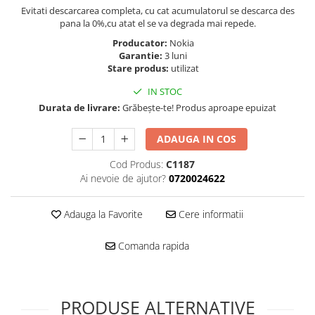
Folie scticla
Evitati descarcarea completa, cu cat acumulatorul se descarca des
Kodak
Geam camera
pana la 0%,cu atat el se va degrada mai repede.
Logitec
Huse
Producator:
Nokia
Makita
Garantie:
3 luni
Laveta
Stare produs:
utilizat
Maxcom
Mufa Jack
Meizu
IN STOC
Pen
Nokia
Durata de livrare:
Grăbește-te! Produs aproape epuizat
Periute de dinti electrice
OralB
Prelungitor USB
ADAUGA IN COS
Philips
Rama ras
RC LiPo
Cod Produs:
C1187
Suport MicroUSB
Ai nevoie de ajutor?
0720024622
Summer
Suport Sim
Toshiba
Suruburi
Adauga la Favorite
Cere informatii
Ulefone
Taste
UMI
Carcasa telefon
Comanda rapida
Vodafone
Allview
Wella
Carcasa LG
Wiko Lenny
Carcasa Nokia
PRODUSE ALTERNATIVE
ZTE