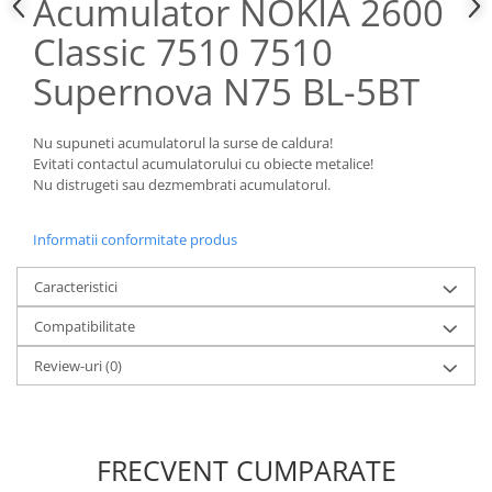
Acumulator NOKIA 2600
Nokia
Classic 7510 7510
Samsung
Supernova N75 BL-5BT
Sony
Display
Acer
Nu supuneti acumulatorul la surse de caldura!
Evitati contactul acumulatorului cu obiecte metalice!
Alcatel
Nu distrugeti sau dezmembrati acumulatorul.
Allview
Asus
Informatii conformitate produs
Asus
Blackberry
Caracteristici
Blackview
Compatibilitate
Display Oneplus
Review-uri
(0)
HTC
HTC
Huawei
Iphone
FRECVENT CUMPARATE
IPOD