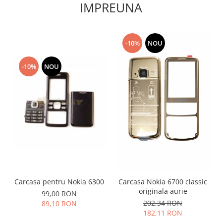
IMPREUNA
Lenovo
LG
Motorola
-10%
NOU
Nokia
Oppo
-10%
NOU
Samsung
Sony
Vodafone
Wiko
Xiaomi
ZTE
Mufa incarcare
Allview
Asus
Carcasa pentru Nokia 6300
Carcasa Nokia 6700 classic
originala aurie
Lenovo
99,00 RON
202,34 RON
89,10 RON
Nokia
182,11 RON
Samsung