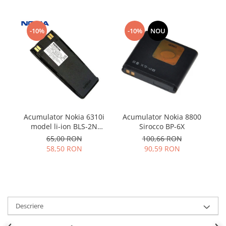
Samsung
Benzi flex
Sony
Banda tastatura
-10%
-10%
NOU
Cablu coaxial
Flex antena
Flex buton
Flex casca
Flex incarcare
Flex LCD
Flex pornire
Acumulator Nokia 6310i
Acumulator Nokia 8800
AC
model li-ion BLS-2N
Sirocco BP-6X
Flex volum
folosit
65,00 RON
100,66 RON
Sonerie
58,50 RON
90,59 RON
Camera video telefon
Allview
Apple
HTC
Descriere
iPhone
LG