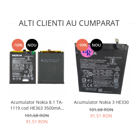
Placi de baza
Placa de baza Allview
ALTI CLIENTI AU CUMPARAT
Alcatel
Apple
Asus
-10%
NOU
-10%
NOU
HTC
Huawei
LG
Nokia
Oppo
Samsung
Sony
Acumulator Nokia 8.1 TA-
Acumulator Nokia 3 HE330
Rama mijloc telefon
1119 cod HE363 3500mAh
101,68 RON
Allview
20PNX0W0004
101,68 RON
91,51 RON
Allview
91,51 RON
Huawei
LG