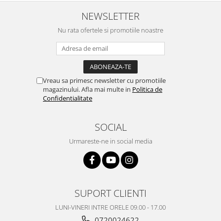
Nokia
NEWSLETTER
Samsung
Nu rata ofertele si promotiile noastre
Vodafone
Xiaomi
Touchscreen
Acer
Vreau sa primesc newsletter cu promotiile
magazinului. Afla mai multe in
Politica de
ALCATEL
Confidentialitate
Allview
Blackberry
SOCIAL
E-BODA
Urmareste-ne in social media
Google
HTC
Iphone
LG
SUPORT CLIENTI
MEIZU
Motorola
LUNI-VINERI INTRE ORELE 09.00 - 17.00
Nokia
0720024622