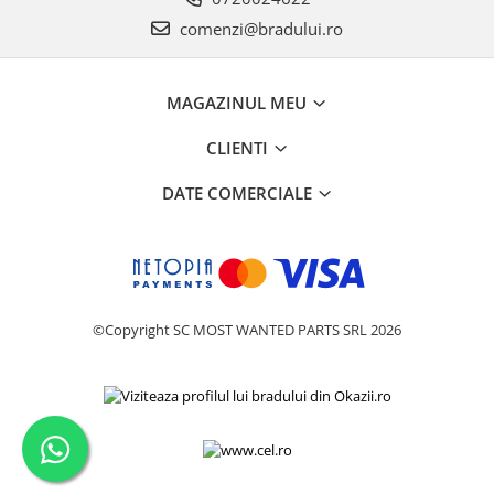
Philips
comenzi@bradului.ro
Sony
Touchscreen Huawei
MAGAZINUL MEU
Touchscreen Lenovo
Touchscreen Samsung
CLIENTI
UTOK
DATE COMERCIALE
Vodafone
Vonino
Wiko
ZTE
©Copyright SC MOST WANTED PARTS SRL 2026