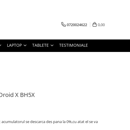
0720024622
0,00
LAPTOP
TABLETE
TESTIMONIALE
Droid X BH5X
t acumulatorul se descarca des pana la 0%,cu atat el se va