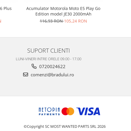
6 Plus
Acumulator Motorola Moto E5 Play Go
Acumulator
Edition model JE30 2000mAh
1
N
116,93 RON
105,24 RON
SUPORT CLIENTI
LUNI-VINERI INTRE ORELE 09.00 - 17.00
0720024622
comenzi@bradului.ro
©Copyright SC MOST WANTED PARTS SRL 2026