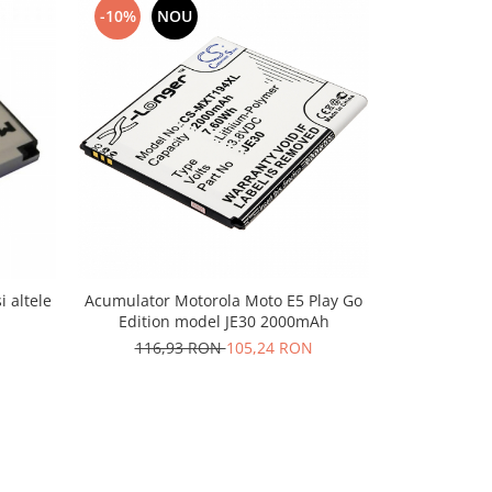
-10%
NOU
-10%
N
 altele
Acumulator Motorola Moto E5 Play Go
Acumulator 
Edition model JE30 2000mAh
116,93 RON
105,24 RON
71,