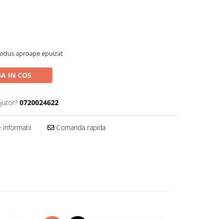
rodus aproape epuizat
A IN COS
jutor?
0720024622
informatii
Comanda rapida