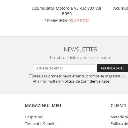
Placi de baza
Acumulator Motorola V3 V3c V3X V3i
Acumul
BR50
Placa de baza Allview
100,66 RON
90,59 RON
Alcatel
Apple
Asus
HTC
NEWSLETTER
Huawei
Nu rata ofertele si promotiile noastre
LG
Nokia
Oppo
Vreau sa primesc newsletter cu promotiile magazinului.
Samsung
Afla mai multe in
Politica de Confidentialitate
Sony
Rama mijloc telefon
Allview
MAGAZINUL MEU
CLIENTI
Allview
Despre noi
Metode de
Huawei
Termeni si Conditii
Politica d
LG