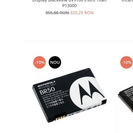
P13000
Lenovo
355,88 RON
320,29 RON
LG
Motorola
Nokia
Oppo
Samsung
Sony
Vodafone
-10%
NOU
-10%
Wiko
Xiaomi
ZTE
Mufa incarcare
Allview
Asus
Lenovo
Nokia
Samsung