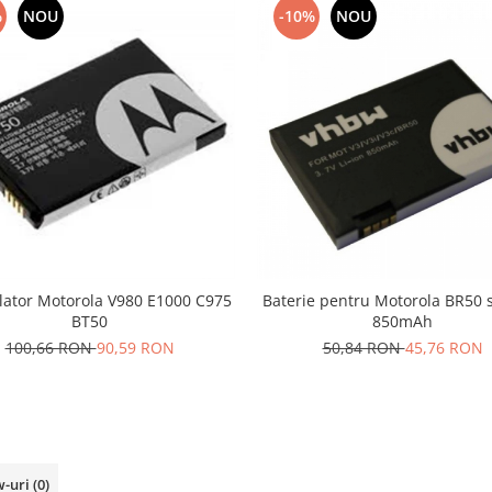
%
NOU
-10%
NOU
ator Motorola V980 E1000 C975
Baterie pentru Motorola BR50 si
BT50
850mAh
100,66 RON
90,59 RON
50,84 RON
45,76 RON
w-uri
(0)