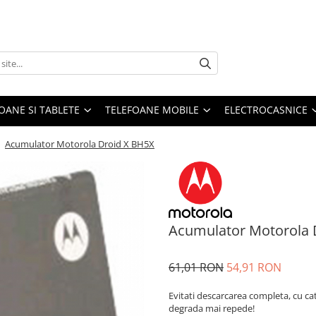
OANE SI TABLETE
TELEFOANE MOBILE
ELECTROCASNICE
/
Acumulator Motorola Droid X BH5X
Acumulator Motorola 
61,01 RON
54,91 RON
Evitati descarcarea completa, cu ca
degrada mai repede!