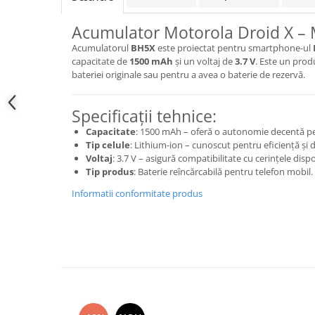
Samsung
Benzi flex
Sony
Acumulator Motorola Droid X –
Banda tastatura
Acumulatorul
BH5X
este proiectat pentru smartphone-ul
Cablu coaxial
capacitate de
1500 mAh
și un voltaj de
3.7 V
. Este un produ
Flex antena
bateriei originale sau pentru a avea o baterie de rezervă.
Flex buton
Flex casca
Specificații tehnice:
Flex incarcare
Capacitate
: 1500 mAh – oferă o autonomie decentă pent
Flex LCD
Tip celule
: Lithium-ion – cunoscut pentru eficiență și 
Voltaj
: 3.7 V – asigură compatibilitate cu cerințele dispo
Flex pornire
Tip produs
: Baterie reîncărcabilă pentru telefon mobil.
Flex volum
Informatii conformitate produs
Sonerie
Camera video telefon
Allview
Apple
HTC
iPhone
LG