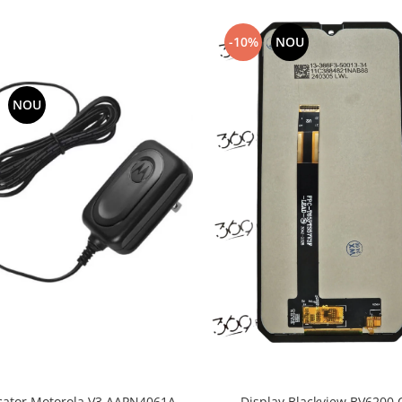
-10%
NOU
NOU
cator Motorola V3 AAPN4061A
Display Blackview BV6200