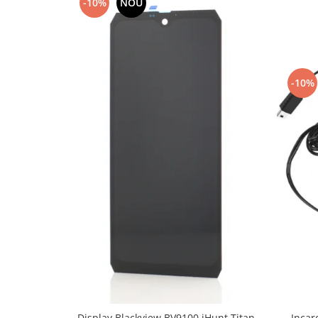
-10%
NOU
Nokia
Samsung
Sony
Display
-10%
Acer
Alcatel
Allview
Asus
Asus
Blackberry
Blackview
Display Oneplus
HTC
HTC
Huawei
Iphone
IPOD
Display Blackview BV9100 iHunt Titan
Incar