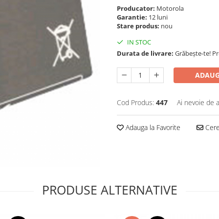
Producator:
Motorola
Garantie:
12 luni
Stare produs:
nou
IN STOC
Durata de livrare:
Grăbește-te! P
ADAUG
Cod Produs:
447
Ai nevoie de a
Adauga la Favorite
Cere 
PRODUSE ALTERNATIVE