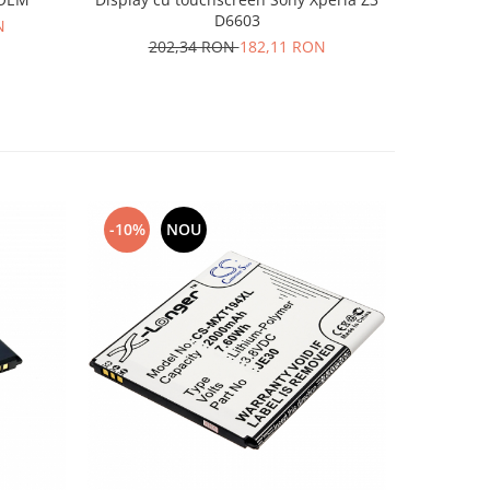
D6603
P
N
202,34 RON
182,11 RON
33
-10%
NOU
-10%