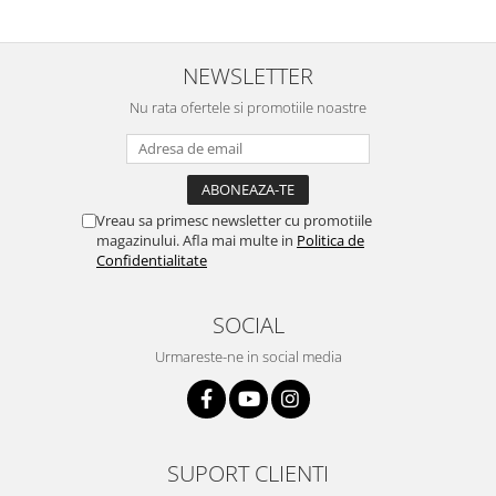
Nokia
Samsung
NEWSLETTER
Vodafone
Nu rata ofertele si promotiile noastre
Xiaomi
Touchscreen
Acer
ALCATEL
Vreau sa primesc newsletter cu promotiile
Allview
magazinului. Afla mai multe in
Politica de
Blackberry
Confidentialitate
E-BODA
Google
SOCIAL
HTC
Urmareste-ne in social media
Iphone
LG
MEIZU
Motorola
SUPORT CLIENTI
Nokia