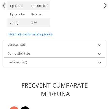
Nokia
Tip celule
Lithium-ion
Samsung
Tip produs
Baterie
Sony
Voltaj
3.7V
Display
Acer
Informatii conformitate produs
Alcatel
Allview
Caracteristici
Asus
Compatibilitate
Asus
Review-uri
(0)
Blackberry
Blackview
Display Oneplus
HTC
FRECVENT CUMPARATE
HTC
IMPREUNA
Huawei
Iphone
IPOD