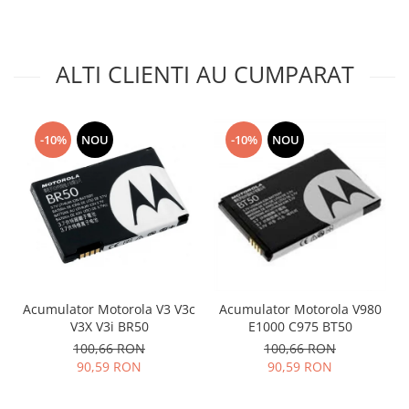
Placi de baza
Placa de baza Allview
ALTI CLIENTI AU CUMPARAT
Alcatel
Apple
Asus
HTC
-10%
NOU
-10%
NOU
Huawei
LG
Nokia
Oppo
Samsung
Sony
Rama mijloc telefon
Acumulator Motorola V3 V3c
Acumulator Motorola V980
V3X V3i BR50
E1000 C975 BT50
Allview
100,66 RON
100,66 RON
Allview
90,59 RON
90,59 RON
Huawei
LG