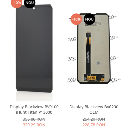
-10%
NOU
Lenovo
LG
-10%
NOU
Motorola
Nokia
Oppo
Samsung
Sony
Vodafone
Wiko
Xiaomi
ZTE
Mufa incarcare
Allview
Asus
Display Blackview BV6200
Display Blackview BV9100
Lenovo
OEM
iHunt Titan P13000
Nokia
254,20 RON
355,88 RON
228,78 RON
320,29 RON
Samsung