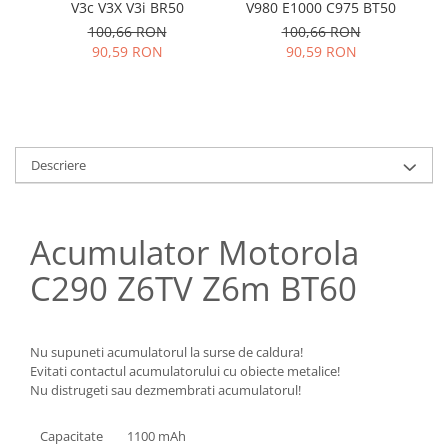
Samsung
V3c V3X V3i BR50
V980 E1000 C975 BT50
B
Benzi flex
Sony
100,66 RON
100,66 RON
Banda tastatura
90,59 RON
90,59 RON
Cablu coaxial
Flex antena
Flex buton
Flex casca
Descriere
Flex incarcare
Flex LCD
Flex pornire
Acumulator Motorola
Flex volum
C290 Z6TV Z6m BT60
Sonerie
Camera video telefon
Allview
Nu supuneti acumulatorul la surse de caldura!
Apple
Evitati contactul acumulatorului cu obiecte metalice!
HTC
Nu distrugeti sau dezmembrati acumulatorul!
iPhone
Capacitate
1100 mAh
LG