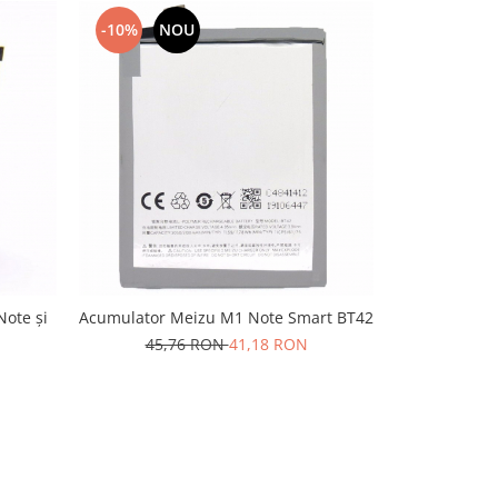
-10%
NOU
-10%
N
ote și
Acumulator Meizu M1 Note Smart BT42
Acumulato
45,76 RON
41,18 RON
127,