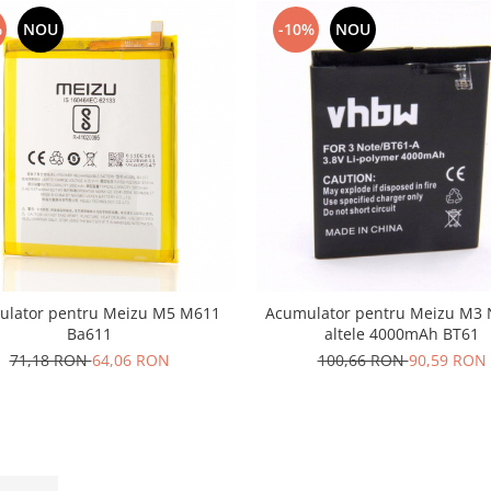
%
NOU
-10%
NOU
ulator pentru Meizu M5 M611
Acumulator pentru Meizu M3 N
Ba611
altele 4000mAh BT61
71,18 RON
64,06 RON
100,66 RON
90,59 RON