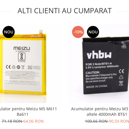
ALTI CLIENTI AU CUMPARAT
NOU
-10%
NOU
lator pentru Meizu M5 M611
Acumulator pentru Meizu M3 
Ba611
altele 4000mAh BT61
71,18 RON
64,06 RON
100,66 RON
90,59 RO