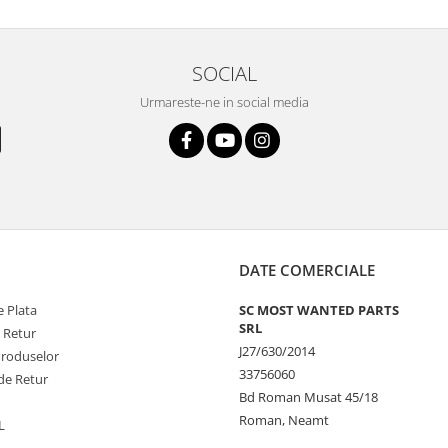
SOCIAL
Urmareste-ne in social media
DATE COMERCIALE
 Plata
SC MOST WANTED PARTS
SRL
e Retur
J27/630/2014
Produselor
33756060
de Retur
Bd Roman Musat 45/18
Roman, Neamt
L