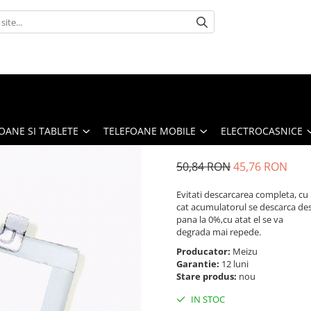
OANE SI TABLETE
TELEFOANE MOBILE
ELECTROCASNICE
50,84 RON
45,76 RON
Evitati descarcarea completa, cu
cat acumulatorul se descarca de
pana la 0%,cu atat el se va
degrada mai repede.
Producator:
Meizu
Garantie:
12 luni
Stare produs:
nou
IN STOC