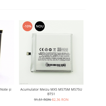
-10%
NOU
-10%
Note și
Acumulator Meizu MX5 M575M M575U
Acumul
BT51
N
91,51 RON
82,36 RON
12