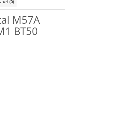
w-uri
(0)
tal M57A
M1 BT50