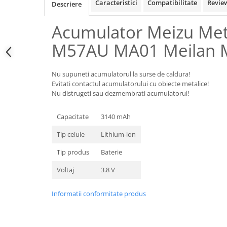
Samsung
Caracteristici
Compatibilitate
Revie
Descriere
Benzi flex
Sony
Banda tastatura
Acumulator Meizu Me
Cablu coaxial
M57AU MA01 Meilan 
Flex antena
Flex buton
Nu supuneti acumulatorul la surse de caldura!
Flex casca
Evitati contactul acumulatorului cu obiecte metalice!
Flex incarcare
Nu distrugeti sau dezmembrati acumulatorul!
Flex LCD
Flex pornire
Capacitate
3140 mAh
Flex volum
Tip celule
Lithium-ion
Sonerie
Tip produs
Baterie
Camera video telefon
Voltaj
3.8 V
Allview
Apple
Informatii conformitate produs
HTC
iPhone
LG