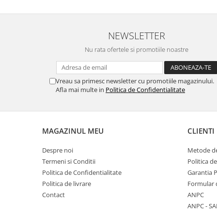
Lenovo
LG
NEWSLETTER
Motorola
Nokia
Nu rata ofertele si promotiile noastre
Oppo
Samsung
Vreau sa primesc newsletter cu promotiile magazinului.
Sony
Afla mai multe in
Politica de Confidentialitate
Vodafone
Wiko
Xiaomi
MAGAZINUL MEU
CLIENTI
ZTE
Mufa incarcare
Despre noi
Metode de
Termeni si Conditii
Politica d
Allview
Politica de Confidentialitate
Garantia 
Asus
Politica de livrare
Formular 
Lenovo
Contact
ANPC
Nokia
ANPC - SA
Samsung