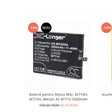
Nokia
Samsung
Sony
Display
-10%
NOU
-10%
Acer
Alcatel
Allview
Asus
Asus
Blackberry
Blackview
Display Oneplus
HTC
HTC
Baterie pentru Meizu M5c, M710H,
Acumu
Huawei
M710H, Meilan A5 BT710 3000mAh
Iphone
100,66 RON
90,59 RON
IPOD