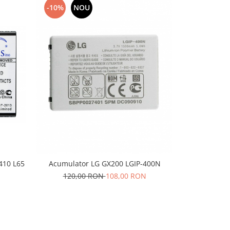
-10%
NOU
-10%
N
410 L65
Acumula
Acumulator LG GX200 LGIP-400N
152,
120,00 RON
108,00 RON