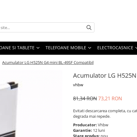
OANE SI TABLETE
TELEFOANE MOBILE
ELECTROCASNICE
/
Acumulator LG H525N G4 mini BL-49SF Compatibil
Acumulator LG H525N 
vhbw
81,34 RON
73,21 RON
Evitati descarcarea completa, cu ca
degrada mai repede.
Producator:
Vhbw
Garantie:
12 luni
Stare produs:
nou