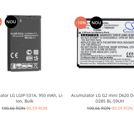
%
NOU
-10%
NOU
ator LG LGIP-531A, 950 mAh, Li-
Acumulator LG G2 mini D620 D
Ion, Bulk
D285 BL-59UH
100,66 RON
90,59 RON
100,66 RON
90,59 RON