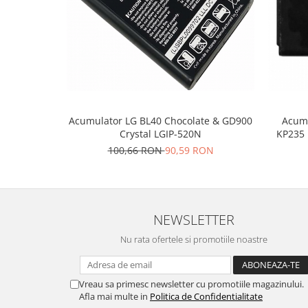
Placi de baza
Placa de baza Allview
Alcatel
Apple
Asus
HTC
Acumulator LG BL40 Chocolate & GD900
Acumu
Huawei
Crystal LGIP-520N
KP235 
LG
100,66 RON
90,59 RON
Nokia
Oppo
Samsung
Sony
NEWSLETTER
Rama mijloc telefon
Nu rata ofertele si promotiile noastre
Allview
Allview
Vreau sa primesc newsletter cu promotiile magazinului.
Huawei
Afla mai multe in
Politica de Confidentialitate
LG