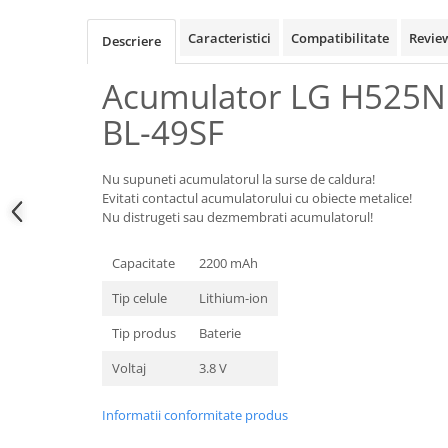
Samsung
Benzi flex
Sony
Caracteristici
Compatibilitate
Revie
Descriere
Banda tastatura
Cablu coaxial
Acumulator LG H525N 
Flex antena
BL-49SF
Flex buton
Flex casca
Flex incarcare
Nu supuneti acumulatorul la surse de caldura!
Evitati contactul acumulatorului cu obiecte metalice!
Flex LCD
Nu distrugeti sau dezmembrati acumulatorul!
Flex pornire
Flex volum
Capacitate
2200 mAh
Sonerie
Tip celule
Lithium-ion
Camera video telefon
Tip produs
Baterie
Allview
Apple
Voltaj
3.8 V
HTC
Informatii conformitate produs
iPhone
LG