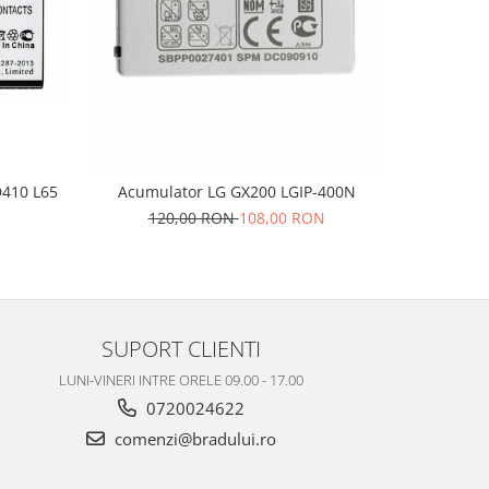
-10%
Acum
D410 L65
Acumulator LG GX200 LGIP-400N
15
120,00 RON
108,00 RON
N
SUPORT CLIENTI
LUNI-VINERI INTRE ORELE 09.00 - 17.00
0720024622
comenzi@bradului.ro