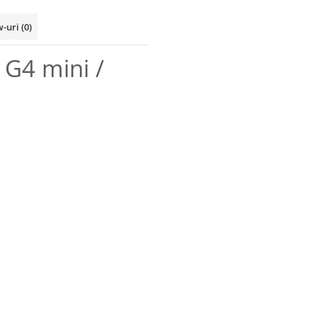
w-uri
(0)
G4 mini /