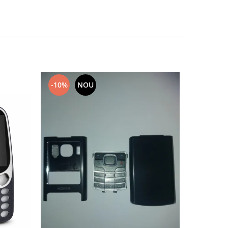
-10%
NOU
-10%