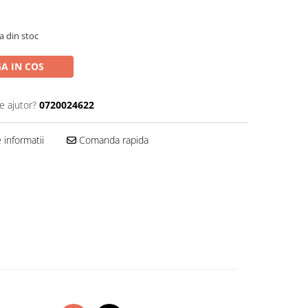
a din stoc
A IN COS
e ajutor?
0720024622
informatii
Comanda rapida