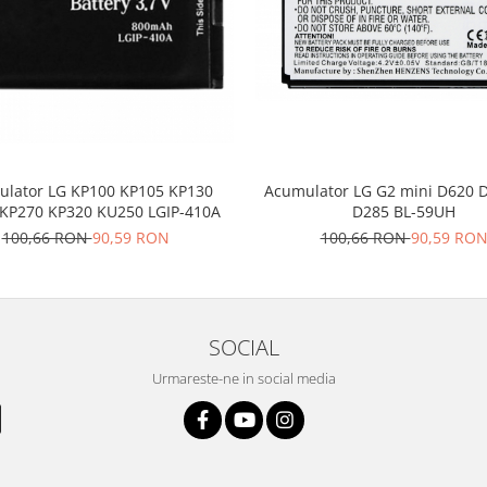
lator LG KP100 KP105 KP130
Acumulator LG G2 mini D620 
KP270 KP320 KU250 LGIP-410A
D285 BL-59UH
100,66 RON
90,59 RON
100,66 RON
90,59 RO
SOCIAL
Urmareste-ne in social media