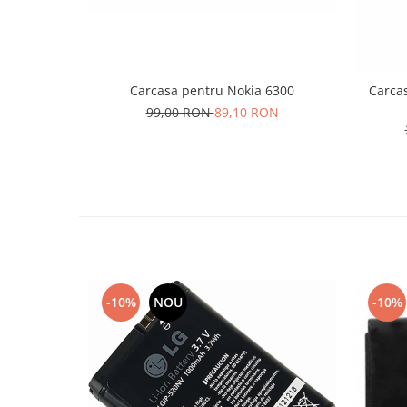
Lenovo
LG
Motorola
Nokia
Carcasa pentru Nokia 6300
Carcas
99,00 RON
89,10 RON
Oppo
Samsung
Sony
Vodafone
Wiko
Xiaomi
ZTE
Mufa incarcare
-10%
NOU
-10%
Allview
Asus
Lenovo
Nokia
Samsung