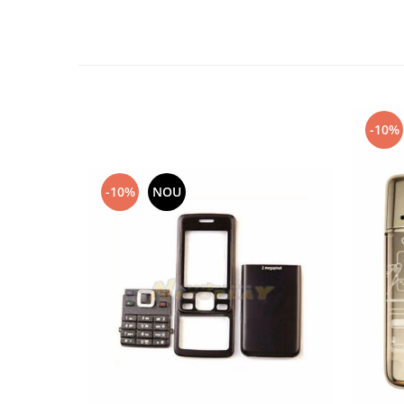
Nokia
Samsung
Sony
Display
Acer
-10%
Alcatel
Allview
Asus
-10%
NOU
Asus
Blackberry
Blackview
Display Oneplus
HTC
HTC
Huawei
Iphone
IPOD