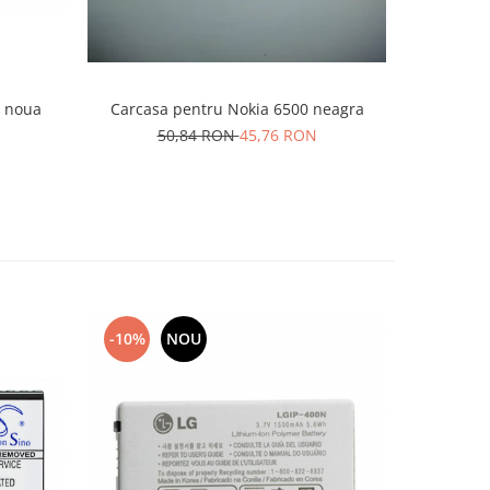
a noua
Carcasa pentru Nokia 6500 neagra
Carcasa N
50,84 RON
45,76 RON
8
-10%
NOU