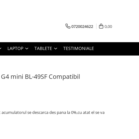
0720024622
0,00
LAPTOP
TABLETE
TESTIMONIALE
G4 mini BL-49SF Compatibil
t acumulatorul se descarca des pana la 0%,cu atat el se va