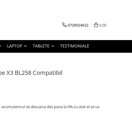
0720024622
0,00
LAPTOP
TABLETE
TESTIMONIALE
be X3 BL258 Compatibil
t acumulatorul se descarca des pana la 0%,cu atat el se va