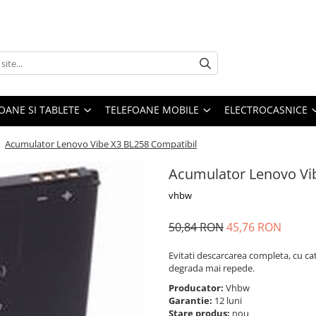
OANE SI TABLETE
TELEFOANE MOBILE
ELECTROCASNICE
/
Acumulator Lenovo Vibe X3 BL258 Compatibil
Acumulator Lenovo Vi
vhbw
50,84 RON
45,76 RON
Evitati descarcarea completa, cu ca
degrada mai repede.
Producator:
Vhbw
Garantie:
12 luni
Stare produs:
nou