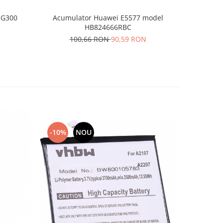
 G300
Acumulator Huawei E5577 model
Acumul
HB824666RBC
H
100,66 RON
90,59 RON
3
-10%
NOU
-10%