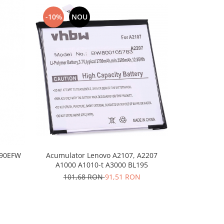
-10%
NOU
-10%
N
390EFW
Acumulator Lenovo A2107, A2207
Acumulator 
A1000 A1010-t A3000 BL195
101,68 RON
91,51 RON
20,