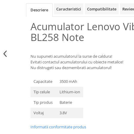
Samsung
Benzi flex
Sony
Caracteristici
Compatibilitate
Revie
Descriere
Banda tastatura
Cablu coaxial
Acumulator Lenovo Vib
Flex antena
BL258 Note
Flex buton
Flex casca
Flex incarcare
Nu supuneti acumulatorul la surse de caldura!
Flex LCD
Evitati contactul acumulatorului cu obiecte metalice!
Nu distrugeti sau dezmembrati acumulatorul!
Flex pornire
Flex volum
Capacitate
3500 mAh
Sonerie
Camera video telefon
Tip celule
Lithium-ion
Allview
Tip produs
Baterie
Apple
Voltaj
3.8V
HTC
iPhone
Informatii conformitate produs
LG