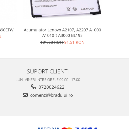
Acumulator Lenovo A2107, A2207 A1000
Acumul
6390EFW
A1010-t A3000 BL195
1
N
101,68 RON
91,51 RON
SUPORT CLIENTI
LUNI-VINERI INTRE ORELE 09.00 - 17.00
0720024622
comenzi@bradului.ro