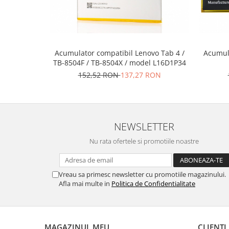
Placi de baza
Placa de baza Allview
Alcatel
Apple
Acumulator compatibil Lenovo Tab 4 /
Acumul
TB-8504F / TB-8504X / model L16D1P34
Asus
152,52 RON
137,27 RON
HTC
Huawei
LG
Nokia
NEWSLETTER
Oppo
Nu rata ofertele si promotiile noastre
Samsung
Sony
Rama mijloc telefon
Vreau sa primesc newsletter cu promotiile magazinului.
Afla mai multe in
Politica de Confidentialitate
Allview
Allview
Huawei
MAGAZINUL MEU
CLIENTI
LG