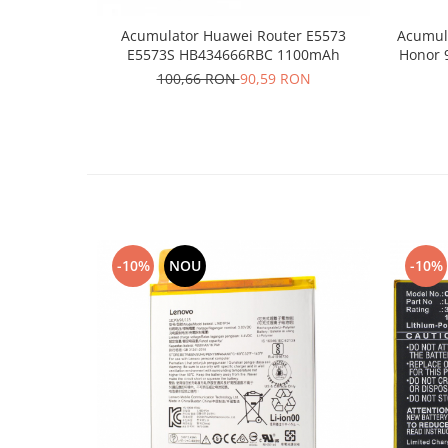
Lenovo
Acumulator Huawei Router E5573
Acumula
LG
E5573S HB434666RBC 1100mAh
Honor 
Motorola
100,66 RON
90,59 RON
Nokia
Oppo
Samsung
Sony
Vodafone
Wiko
Xiaomi
-10%
NOU
-10%
ZTE
Mufa incarcare
Allview
Asus
Lenovo
Nokia
Samsung