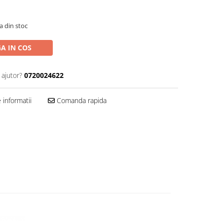
a din stoc
A IN COS
 ajutor?
0720024622
informatii
Comanda rapida