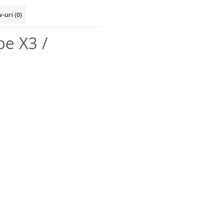
w-uri
(0)
e X3 /