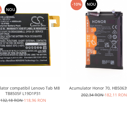
-10%
NOU
%
NOU
ator compatibil Lenovo Tab M8
Acumulator Honor 70, HB506
TB8505F L19D1P31
202,34 RON
182,11 RON
132,18 RON
118,96 RON