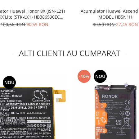
Acumulator Huawei Ascend
tor Huawei Honor 8X (JSN-L21)
MODEL HB5N1H
9X Lite (STK-LX1) HB386590ECW
3750mAh 24022735
30,50 RON
27,45 RON
100,66 RON
90,59 RON
ALTI CLIENTI AU CUMPARAT
-10%
NOU
NOU