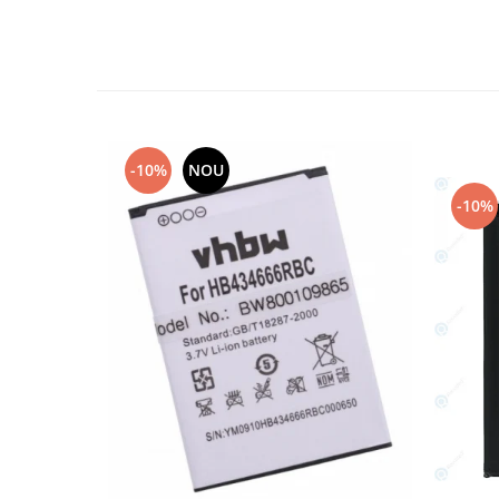
Nokia
Samsung
Sony
Display
Acer
-10%
NOU
Alcatel
Allview
-10%
Asus
Asus
Blackberry
Blackview
Display Oneplus
HTC
HTC
Huawei
Iphone
IPOD