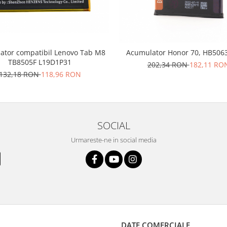
ator compatibil Lenovo Tab M8
Acumulator Honor 70, HB50
TB8505F L19D1P31
202,34 RON
182,11 RO
132,18 RON
118,96 RON
SOCIAL
Urmareste-ne in social media
DATE COMERCIALE