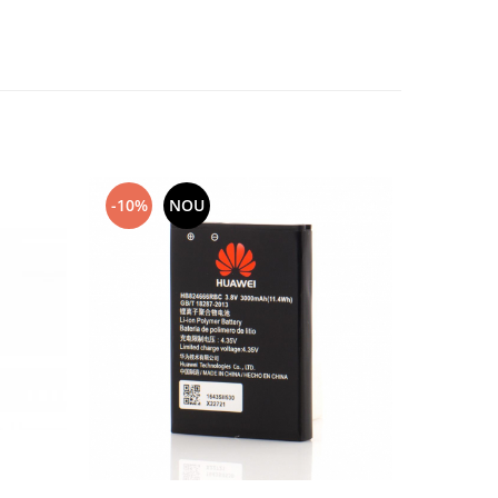
-10%
NOU
-10%