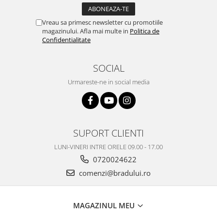
Philips
Vreau sa primesc newsletter cu promotiile
Sony
magazinului. Afla mai multe in
Politica de
Touchscreen Huawei
Confidentialitate
Touchscreen Lenovo
Touchscreen Samsung
SOCIAL
UTOK
Urmareste-ne in social media
Vodafone
Vonino
Wiko
ZTE
SUPORT CLIENTI
LUNI-VINERI INTRE ORELE 09.00 - 17.00
0720024622
comenzi@bradului.ro
MAGAZINUL MEU