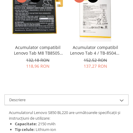
Samsung
Benzi flex
Sony
Banda tastatura
Cablu coaxial
Flex antena
Flex buton
Flex casca
Acumulator compatibil
Acumulator compatibil
Ac
Flex incarcare
Lenovo Tab M8 TB8505F
Lenovo Tab 4 / TB-8504F /
L19D1P31
TB-8504X / model
132,18 RON
152,52 RON
Flex LCD
L16D1P34
118,96 RON
137,27 RON
Flex pornire
Flex volum
Sonerie
Camera video telefon
Descriere
Allview
Apple
Acumulatorul Lenovo S850 BL220 are următoarele specificații și
HTC
instrucțiuni de utilizare:
iPhone
Capacitate:
2150 mAh
Tip celule:
Lithium-ion
LG