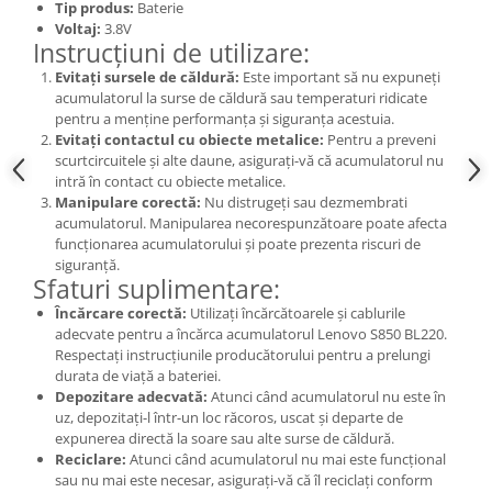
Tip produs:
Baterie
Nokia
Voltaj:
3.8V
Instrucțiuni de utilizare:
Samsung
Evitați sursele de căldură:
Este important să nu expuneți
Sony
acumulatorul la surse de căldură sau temperaturi ridicate
Display
pentru a menține performanța și siguranța acestuia.
Evitați contactul cu obiecte metalice:
Pentru a preveni
Acer
scurtcircuitele și alte daune, asigurați-vă că acumulatorul nu
Alcatel
intră în contact cu obiecte metalice.
Allview
Manipulare corectă:
Nu distrugeți sau dezmembrati
acumulatorul. Manipularea necorespunzătoare poate afecta
Asus
funcționarea acumulatorului și poate prezenta riscuri de
Asus
siguranță.
Sfaturi suplimentare:
Blackberry
Încărcare corectă:
Utilizați încărcătoarele și cablurile
Blackview
adecvate pentru a încărca acumulatorul Lenovo S850 BL220.
Display Oneplus
Respectați instrucțiunile producătorului pentru a prelungi
HTC
durata de viață a bateriei.
Depozitare adecvată:
Atunci când acumulatorul nu este în
HTC
uz, depozitați-l într-un loc răcoros, uscat și departe de
Huawei
expunerea directă la soare sau alte surse de căldură.
Iphone
Reciclare:
Atunci când acumulatorul nu mai este funcțional
sau nu mai este necesar, asigurați-vă că îl reciclați conform
IPOD