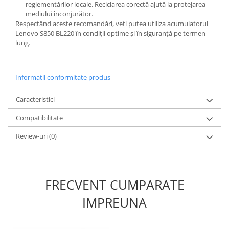
reglementărilor locale. Reciclarea corectă ajută la protejarea
Lenovo
mediului înconjurător.
LG
Respectând aceste recomandări, veți putea utiliza acumulatorul
Lenovo S850 BL220 în condiții optime și în siguranță pe termen
Motorola
lung.
Nokia
Oppo
Samsung
Informatii conformitate produs
Sony
Caracteristici
Vodafone
Wiko
Compatibilitate
Xiaomi
Review-uri
(0)
ZTE
Mufa incarcare
Allview
FRECVENT CUMPARATE
Asus
IMPREUNA
Lenovo
Nokia
Samsung