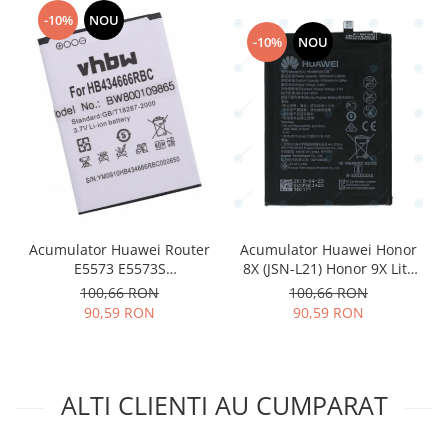
Placi de baza
-10%
NOU
-10%
NOU
Placa de baza Allview
Alcatel
Apple
Asus
HTC
Huawei
LG
Nokia
Acumulator Huawei Router
Acumulator Huawei Honor
Oppo
E5573 E5573S
8X (JSN-L21) Honor 9X Lite
Samsung
HB434666RBC 1100mAh
(STK-LX1) HB386590ECW
100,66 RON
100,66 RON
3750mAh 24022735
Sony
90,59 RON
90,59 RON
Rama mijloc telefon
Allview
Allview
ALTI CLIENTI AU CUMPARAT
Huawei
LG