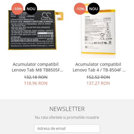
Nokia
-10%
NOU
-10%
NOU
Samsung
Vodafone
Xiaomi
Touchscreen
Acer
ALCATEL
Allview
Acumulator compatibil
Acumulator compatibil
Lenovo Tab M8 TB8505F
Lenovo Tab 4 / TB-8504F /
Blackberry
L19D1P31
TB-8504X / model L16D1P34
132,18 RON
152,52 RON
E-BODA
118,96 RON
137,27 RON
Google
HTC
Iphone
NEWSLETTER
LG
MEIZU
Nu rata ofertele si promotiile noastre
Motorola
Nokia