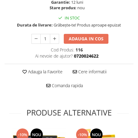
Folie scticla
Garantie:
12 luni
Kodak
Stare produs:
nou
Geam camera
Logitec
Huse
IN STOC
Makita
Laveta
Durata de livrare:
Grăbește-te! Produs aproape epuizat
Maxcom
Mufa Jack
ADAUGA IN COS
Meizu
Pen
Nokia
Periute de dinti electrice
Cod Produs:
116
OralB
Ai nevoie de ajutor?
0720024622
Prelungitor USB
Philips
Rama ras
RC LiPo
Adauga la Favorite
Cere informatii
Suport MicroUSB
Summer
Suport Sim
Comanda rapida
Toshiba
Suruburi
Ulefone
Taste
UMI
Carcasa telefon
PRODUSE ALTERNATIVE
Vodafone
Allview
Wella
Carcasa LG
Wiko Lenny
Carcasa Nokia
-10%
NOU
-10%
NOU
ZTE