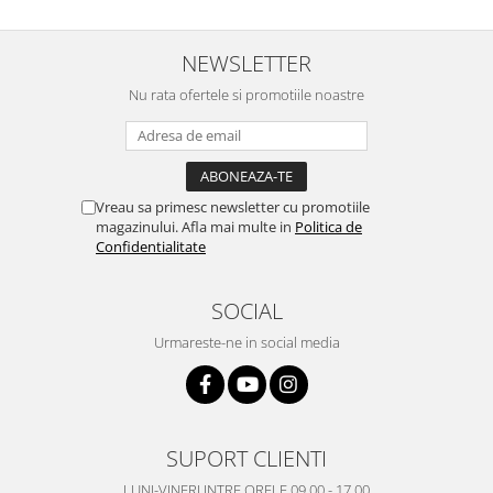
Nokia
Samsung
NEWSLETTER
Vodafone
Nu rata ofertele si promotiile noastre
Xiaomi
Touchscreen
Acer
ALCATEL
Vreau sa primesc newsletter cu promotiile
magazinului. Afla mai multe in
Politica de
Allview
Confidentialitate
Blackberry
E-BODA
SOCIAL
Google
Urmareste-ne in social media
HTC
Iphone
LG
MEIZU
SUPORT CLIENTI
Motorola
Nokia
LUNI-VINERI INTRE ORELE 09.00 - 17.00