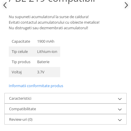
Nokia
Samsung
Nu supuneti acumulatorul la surse de caldura!
Sony
Evitati contactul acumulatorului cu obiecte metalice!
Nu distrugeti sau dezmembrati acumulatorul!
Display
Acer
Capacitate
1900 mAh
Alcatel
Tip celule
Lithium-ion
Allview
Asus
Tip produs
Baterie
Asus
Voltaj
3.7V
Blackberry
Blackview
Informatii conformitate produs
Display Oneplus
Caracteristici
HTC
HTC
Compatibilitate
Huawei
Review-uri
(0)
Iphone
IPOD