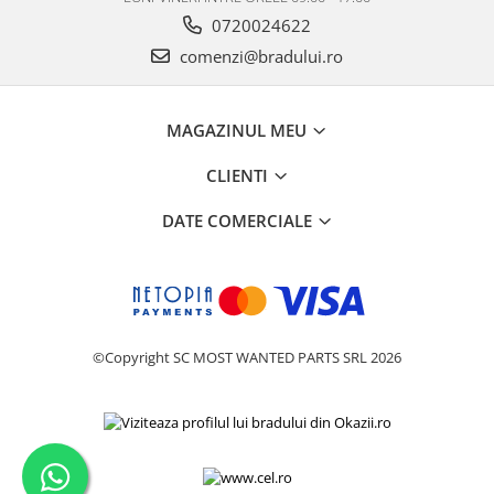
Philips
0720024622
Sony
comenzi@bradului.ro
Touchscreen Huawei
Touchscreen Lenovo
MAGAZINUL MEU
Touchscreen Samsung
UTOK
CLIENTI
Vodafone
DATE COMERCIALE
Vonino
Wiko
ZTE
©Copyright SC MOST WANTED PARTS SRL 2026