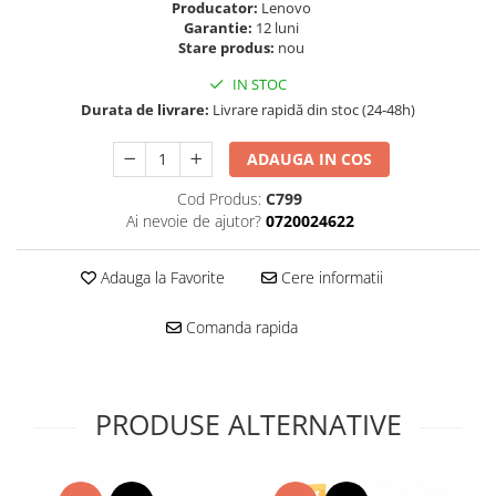
Folie scticla
Producator:
Lenovo
Kodak
Garantie:
12 luni
Geam camera
Stare produs:
nou
Logitec
Huse
Makita
IN STOC
Laveta
Durata de livrare:
Livrare rapidă din stoc (24-48h)
Maxcom
Mufa Jack
Meizu
Pen
ADAUGA IN COS
Nokia
Periute de dinti electrice
OralB
Cod Produs:
C799
Prelungitor USB
Ai nevoie de ajutor?
0720024622
Philips
Rama ras
RC LiPo
Suport MicroUSB
Adauga la Favorite
Cere informatii
Summer
Suport Sim
Toshiba
Suruburi
Comanda rapida
Ulefone
Taste
UMI
Carcasa telefon
Vodafone
Allview
PRODUSE ALTERNATIVE
Wella
Carcasa LG
Wiko Lenny
Carcasa Nokia
ZTE