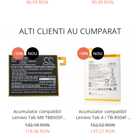
3750mAh 24022735
90,59 RON
90,59 RON
Placi de baza
Placa de baza Allview
Alcatel
ALTI CLIENTI AU CUMPARAT
Apple
Asus
HTC
-10%
NOU
-10%
NOU
Huawei
LG
Nokia
Oppo
Samsung
Sony
Rama mijloc telefon
Acumulator compatibil
Acumulator compatibil
Allview
Lenovo Tab M8 TB8505F
Lenovo Tab 4 / TB-8504F /
Allview
L19D1P31
TB-8504X / model L16D1P34
132,18 RON
152,52 RON
Huawei
118,96 RON
137,27 RON
LG