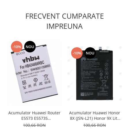
Lenovo
LG
FRECVENT CUMPARATE
Motorola
IMPREUNA
Nokia
Oppo
Samsung
-10%
NOU
Sony
-10%
NOU
Vodafone
Wiko
Xiaomi
ZTE
Mufa incarcare
Allview
Asus
Lenovo
Acumulator Huawei Router
Acumulator Huawei Honor
E5573 E5573S
8X (JSN-L21) Honor 9X Lite
Nokia
HB434666RBC 1100mAh
(STK-LX1) HB386590ECW
100,66 RON
100,66 RON
Samsung