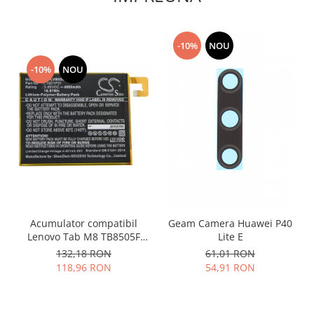
Philips
Sony
-10%
NOU
Touchscreen Huawei
Touchscreen Lenovo
-10%
NOU
Touchscreen Samsung
UTOK
Vodafone
Vonino
Wiko
ZTE
Acumulator compatibil
Geam Camera Huawei P40
Lenovo Tab M8 TB8505F
Lite E
L19D1P31
132,18 RON
61,01 RON
118,96 RON
54,91 RON