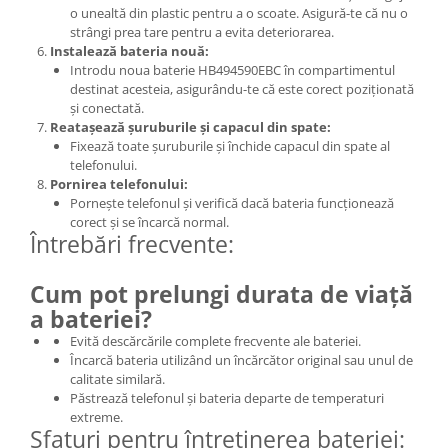
o unealtă din plastic pentru a o scoate. Asigură-te că nu o
Placi de baza
strângi prea tare pentru a evita deteriorarea.
Placa de baza Allview
Instalează bateria nouă:
Introdu noua baterie HB494590EBC în compartimentul
Alcatel
destinat acesteia, asigurându-te că este corect poziționată
Apple
și conectată.
Reatașează șuruburile și capacul din spate:
Asus
Fixează toate șuruburile și închide capacul din spate al
HTC
telefonului.
Huawei
Pornirea telefonului:
Pornește telefonul și verifică dacă bateria funcționează
LG
corect și se încarcă normal.
Nokia
Întrebări frecvente:
Oppo
Samsung
Cum pot prelungi durata de viață
Sony
a bateriei?
Rama mijloc telefon
Evită descărcările complete frecvente ale bateriei.
Încarcă bateria utilizând un încărcător original sau unul de
Allview
calitate similară.
Allview
Păstrează telefonul și bateria departe de temperaturi
extreme.
Huawei
Sfaturi pentru întreținerea bateriei:
LG