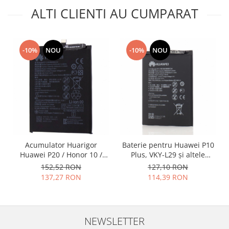
ALTI CLIENTI AU CUMPARAT
-10%
NOU
-10%
NOU
Acumulator Huarigor
Baterie pentru Huawei P10
Huawei P20 / Honor 10 /
Plus, VKY-L29 și altele
HB396285ECW originala
3750mAh HB386589ECW
152,52 RON
127,10 RON
original
137,27 RON
114,39 RON
NEWSLETTER