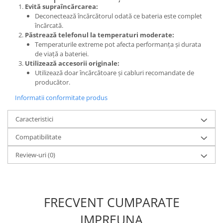
Evită supraîncărcarea:
Nokia
Deconectează încărcătorul odată ce bateria este complet
Samsung
încărcată.
Păstrează telefonul la temperaturi moderate:
Vodafone
Temperaturile extreme pot afecta performanța și durata
Xiaomi
de viață a bateriei.
Touchscreen
Utilizează accesorii originale:
Utilizează doar încărcătoare și cabluri recomandate de
Acer
producător.
ALCATEL
Informatii conformitate produs
Allview
Blackberry
Caracteristici
E-BODA
Compatibilitate
Google
Review-uri
(0)
HTC
Iphone
LG
MEIZU
FRECVENT CUMPARATE
Motorola
IMPREUNA
Nokia