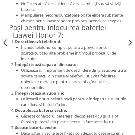
Nu încercați să deschideți, să dezasamblați sau să striviți
Lenovo
bateria.
LG
Manipularea necorespunzătoare poate elibera substanțe
chimice periculoase și poate provoca incendii sau explozii.
Motorola
Pași pentru înlocuirea bateriei
Nokia
Huawei Honor 7:
Oppo
Dezactivează telefonul:
Samsung
Închide telefonul complet pentru a preveni orice
Sony
scurtcircuit sau alte probleme în timpul procesului de
înlocuire.
Vodafone
Îndepărtează capacul din spate:
Wiko
Utilizează un instrument de deschidere din plastic pentru a
scoate capacul din spate al telefonului. Evită folosirea
Xiaomi
obiectelor metalice pentru a preveni zgârieturile și
ZTE
deteriorările.
Mufa incarcare
Îndepărtează șuruburile:
Utilizează o șurubelniță mică pentru a îndepărta șuruburile
Allview
care fixează bateria în loc.
Asus
Decuplează bateria veche:
Găsește conectorul bateriei și decuplează-l cu grijă. Poți
Lenovo
folosi o pensetă din plastic pentru a face acest lucru.
Nokia
Scoate bateria veche:
Samsung
Dacă bateria veche este fixată cu adeziv, folosește cu grijă