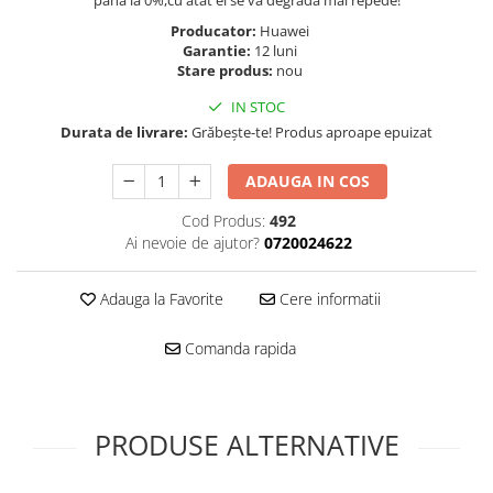
pana la 0%,cu atat el se va degrada mai repede!
Folie scticla
Kodak
Geam camera
Producator:
Huawei
Garantie:
12 luni
Logitec
Huse
Stare produs:
nou
Makita
Laveta
IN STOC
Maxcom
Mufa Jack
Durata de livrare:
Grăbește-te! Produs aproape epuizat
Meizu
Pen
Nokia
Periute de dinti electrice
ADAUGA IN COS
OralB
Prelungitor USB
Cod Produs:
492
Philips
Rama ras
Ai nevoie de ajutor?
0720024622
RC LiPo
Suport MicroUSB
Summer
Suport Sim
Adauga la Favorite
Cere informatii
Toshiba
Suruburi
Ulefone
Taste
Comanda rapida
UMI
Carcasa telefon
Vodafone
Allview
Wella
Carcasa LG
PRODUSE ALTERNATIVE
Wiko Lenny
Carcasa Nokia
ZTE