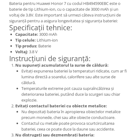
Bateria pentru Huawei Honor 7 cu codul HB494590EBC este o
Nokia
baterie de tip Lithium-ion, cu o capacitate de 3000 mAh și un
Samsung
voltaj de 3.8V. Este important să urmezi câteva instrucțiuni de
siguranță pentru a asigura longevitatea și siguranța bateriei:
Sony
Specificații tehnice:
Display
Capacitate:
3000 mAh
Acer
Tip celule:
Lithium-ion
Tip produs:
Baterie
Alcatel
Voltaj:
3.8 V
Allview
Instrucțiuni de siguranță:
Asus
Nu supuneți acumulatorul la surse de căldură:
Evitați expunerea bateriei la temperaturi ridicate, cum ar fi
Asus
lumina directă a soarelui, calorifere sau alte surse de
Blackberry
căldură.
Blackview
Temperaturile extreme pot cauza supraîncălzirea și
deteriorarea bateriei, putând duce la scurgeri sau chiar
Display Oneplus
explozie.
HTC
Evitați contactul bateriei cu obiecte metalice:
HTC
Nu depozitați bateria în apropierea obiectelor metalice
precum monede, chei sau alte obiecte conductoare.
Huawei
Contactul cu metale poate provoca scurtcircuitarea
Iphone
bateriei, ceea ce poate duce la daune sau accidente.
Nu distrugeți sau dezmembrați bateria:
IPOD