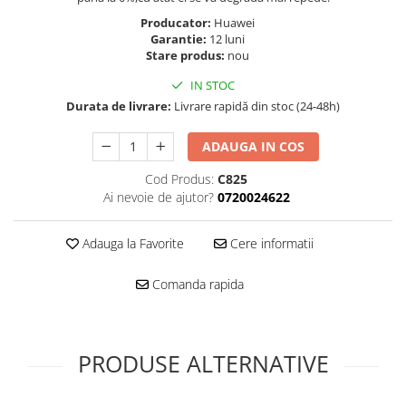
Folie scticla
Kodak
Producator:
Huawei
Geam camera
Garantie:
12 luni
Logitec
Huse
Stare produs:
nou
Makita
Laveta
IN STOC
Maxcom
Mufa Jack
Durata de livrare:
Livrare rapidă din stoc (24-48h)
Meizu
Pen
Nokia
Periute de dinti electrice
ADAUGA IN COS
OralB
Prelungitor USB
Cod Produs:
C825
Philips
Rama ras
Ai nevoie de ajutor?
0720024622
RC LiPo
Suport MicroUSB
Summer
Suport Sim
Adauga la Favorite
Cere informatii
Toshiba
Suruburi
Ulefone
Comanda rapida
Taste
UMI
Carcasa telefon
Vodafone
Allview
Wella
PRODUSE ALTERNATIVE
Carcasa LG
Wiko Lenny
Carcasa Nokia
ZTE