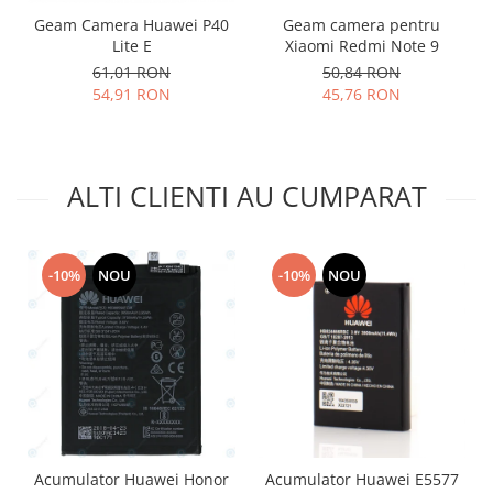
Placi de baza
Geam Camera Huawei P40
Geam camera pentru
Lite E
Xiaomi Redmi Note 9
Placa de baza Allview
61,01 RON
50,84 RON
Alcatel
54,91 RON
45,76 RON
Apple
Asus
HTC
ALTI CLIENTI AU CUMPARAT
Huawei
LG
Nokia
-10%
NOU
-10%
NOU
Oppo
Samsung
Sony
Rama mijloc telefon
Allview
Allview
Huawei
Acumulator Huawei Honor
Acumulator Huawei E5577
LG