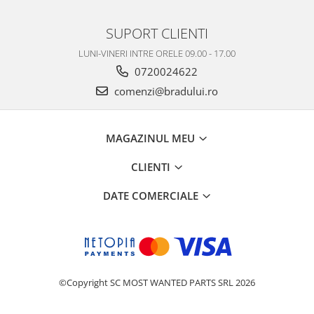
Philips
SUPORT CLIENTI
Sony
Touchscreen Huawei
LUNI-VINERI INTRE ORELE 09.00 - 17.00
Touchscreen Lenovo
0720024622
Touchscreen Samsung
comenzi@bradului.ro
UTOK
Vodafone
MAGAZINUL MEU
Vonino
Wiko
CLIENTI
ZTE
DATE COMERCIALE
©Copyright SC MOST WANTED PARTS SRL 2026