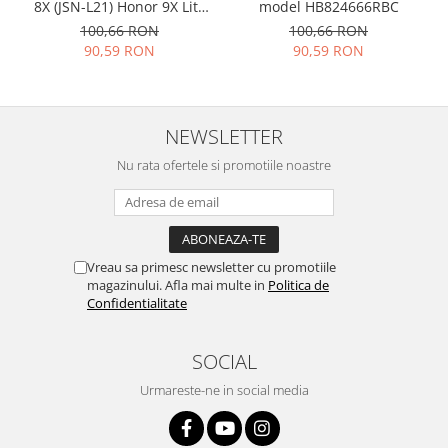
8X (JSN-L21) Honor 9X Lite
model HB824666RBC
Nokia
(STK-LX1) HB386590ECW
100,66 RON
100,66 RON
3750mAh 24022735
Samsung
90,59 RON
90,59 RON
Vodafone
Xiaomi
Touchscreen
NEWSLETTER
Acer
Nu rata ofertele si promotiile noastre
ALCATEL
Allview
Blackberry
E-BODA
Vreau sa primesc newsletter cu promotiile
magazinului. Afla mai multe in
Politica de
Google
Confidentialitate
HTC
Iphone
SOCIAL
LG
Urmareste-ne in social media
MEIZU
Motorola
Nokia