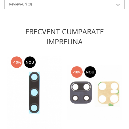
Review-uri
(0)
Lenovo
LG
Motorola
Nokia
FRECVENT CUMPARATE
Oppo
IMPREUNA
Samsung
Sony
Vodafone
-10%
NOU
Wiko
-10%
NOU
Xiaomi
ZTE
Mufa incarcare
Allview
Asus
Lenovo
Nokia
Samsung