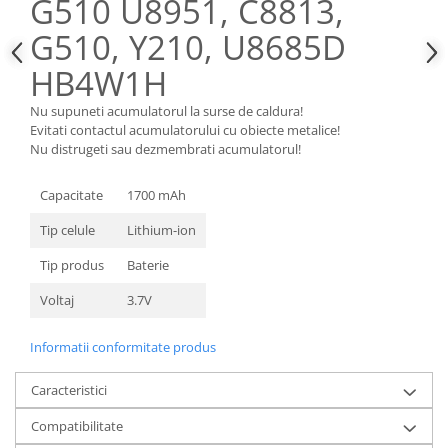
G510 U8951, C8813,
Nokia
G510, Y210, U8685D
Samsung
HB4W1H
Sony
Display
Nu supuneti acumulatorul la surse de caldura!
Acer
Evitati contactul acumulatorului cu obiecte metalice!
Nu distrugeti sau dezmembrati acumulatorul!
Alcatel
Allview
Capacitate
1700 mAh
Asus
Tip celule
Lithium-ion
Asus
Blackberry
Tip produs
Baterie
Blackview
Voltaj
3.7V
Display Oneplus
HTC
Informatii conformitate produs
HTC
Huawei
Caracteristici
Iphone
Compatibilitate
IPOD