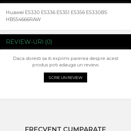
Huawei
LG
Huawei E5330 E5336 E5351 E5356 E5330BS
Nokia
HB554666RAW
Oppo
Samsung
Sony
REVIEW-URI
(0)
Rama Mijloc Telefon
Allview
Daca doresti sa iti exprimi parerea despre acest
Allview
produs poti adauga un review.
Huawei
LG
SCRIE UN REVIEW
Nokia
Samsung
Vodafone
Xiaomi
Touchscreen
Acer
ALCATEL
FRECVENT CUMPARATE