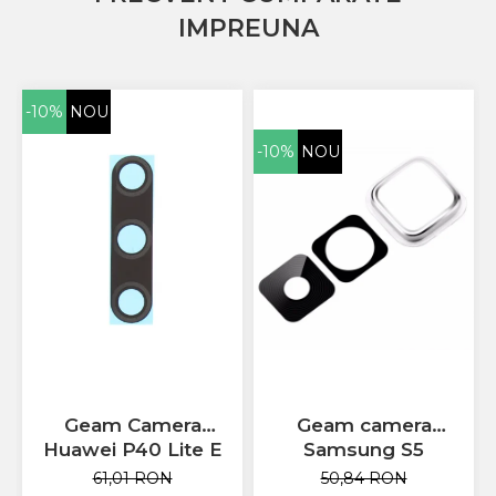
Allview
IMPREUNA
Blackberry
E-BODA
Google
-10%
NOU
HTC
Iphone
-10%
NOU
LG
MEIZU
Motorola
Nokia
Philips
Sony
Touchscreen Huawei
Touchscreen Lenovo
Touchscreen Samsung
UTOK
Geam camera
Geam Camera
Vodafone
Samsung S5
Huawei P40 Lite E
Vonino
50,84 RON
61,01 RON
Wiko