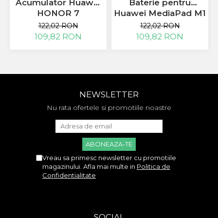
Acumulator Huawei
Baterie pentru
HONOR 7
Huawei MediaPad M1
HB494590EBC
8.0 HB3080G1EBW
122,02 RON
122,02 RON
noua
109,82 RON
109,82 RON
NEWSLETTER
Nu rata ofertele si promotiile noastre
Vreau sa primesc newsletter cu promotiile
magazinului. Afla mai multe in
Politica de
Confidentialitate
SOCIAL