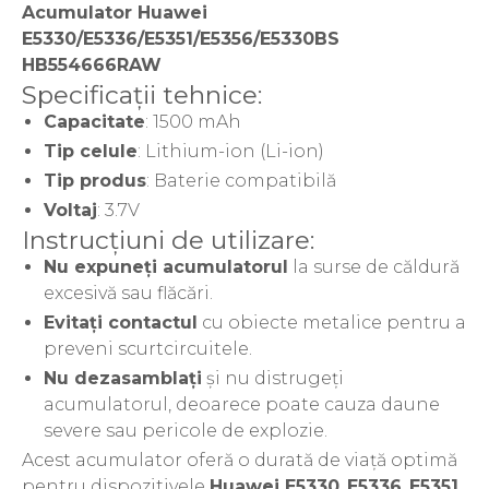
Acumulator Huawei
Acer
E5330/E5336/E5351/E5356/E5330BS
Alcatel
HB554666RAW
Allview
Specificații tehnice:
Asus
Capacitate
: 1500 mAh
Asus
Blackberry
Tip celule
: Lithium-ion (Li-ion)
Blackview
Tip produs
: Baterie compatibilă
Display Oneplus
Voltaj
: 3.7V
HTC
Instrucțiuni de utilizare:
HTC
Nu expuneți acumulatorul
la surse de căldură
Huawei
excesivă sau flăcări.
Iphone
Evitați contactul
cu obiecte metalice pentru a
IPOD
preveni scurtcircuitele.
Lenovo
Nu dezasamblați
și nu distrugeți
LG
acumulatorul, deoarece poate cauza daune
Motorola
severe sau pericole de explozie.
Nokia
Acest acumulator oferă o durată de viață optimă
Oppo
pentru dispozitivele
Huawei E5330
,
E5336
,
E5351
,
Samsung